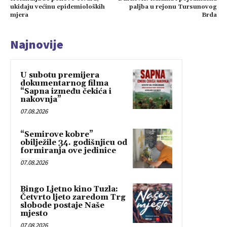
ukidaju većinu epidemioloških
paljba u rejonu Tursunovog
mjera
Brda
Najnovije
U subotu premijera
dokumentarnog filma
“Sapna između čekića i
nakovnja”
07.08.2026
“Semirove kobre”
obilježile 34. godišnjicu od
formiranja ove jedinice
07.08.2026
Bingo Ljetno kino Tuzla:
Četvrto ljeto zaredom Trg
slobode postaje Naše
mjesto
07.08.2026