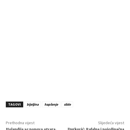
TAGOVI
bijeljina
hapšenje
slide
Prethodna vijest
Slijedeća vijest
Holandija se ponovo otvara,
Đurković: Rafalna i pojedinačna