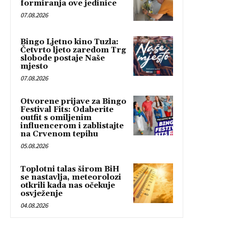
formiranja ove jedinice
07.08.2026
Bingo Ljetno kino Tuzla:
Četvrto ljeto zaredom Trg
slobode postaje Naše
mjesto
07.08.2026
Otvorene prijave za Bingo
Festival Fits: Odaberite
outfit s omiljenim
influencerom i zablistajte
na Crvenom tepihu
05.08.2026
Toplotni talas širom BiH
se nastavlja, meteorolozi
otkrili kada nas očekuje
osvježenje
04.08.2026