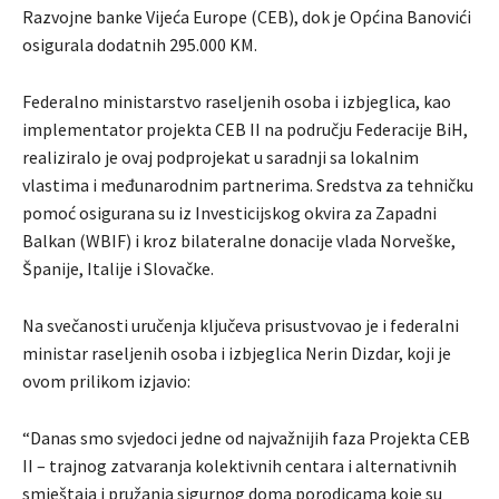
Razvojne banke Vijeća Europe (CEB), dok je Općina Banovići
osigurala dodatnih 295.000 KM.
Federalno ministarstvo raseljenih osoba i izbjeglica, kao
implementator projekta CEB II na području Federacije BiH,
realiziralo je ovaj podprojekat u saradnji sa lokalnim
vlastima i međunarodnim partnerima. Sredstva za tehničku
pomoć osigurana su iz Investicijskog okvira za Zapadni
Balkan (WBIF) i kroz bilateralne donacije vlada Norveške,
Španije, Italije i Slovačke.
Na svečanosti uručenja ključeva prisustvovao je i federalni
ministar raseljenih osoba i izbjeglica Nerin Dizdar, koji je
ovom prilikom izjavio:
“Danas smo svjedoci jedne od najvažnijih faza Projekta CEB
II – trajnog zatvaranja kolektivnih centara i alternativnih
smještaja i pružanja sigurnog doma porodicama koje su