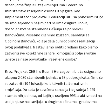
decenijama živjele u teškim uvjetima. Federalno
ministarstvo raseljenih osoba i izbjeglica, kao
implementator projekta u Federaciji BiH, sa ponosom ističe
da smo zajedno s našim partnerima osigurali nova,
dostojanstvena stambena rješenja za porodice u
Banovićima. Posebno cijenimo izuzetnu saradnju sa
Općinom Banovići, koja je dala puni doprinos realizaciji
ovog poduhvata. Nastavljamo raditi predano kako bismo
zatvorili sve kolektivne centre i omogućili bolje životne
uvjete za naše povratnike i raseljene osobe.”
Kroz Projekat CEB II u Bosni i Hercegovini bit će osigurano
ukupno 2.030 stambenih jedinica u 68 podprojekata, čime će
se zatvoriti 104 lokacije kolektivnih i alternativnih
smještaja. Do sada je završena sanacija i izgradnja 1.229
stambenih jedinica, od kojih je useljeno 993, a aktivnosti na
useljenju se nastavljaju i u drugim općinama i gradovima.