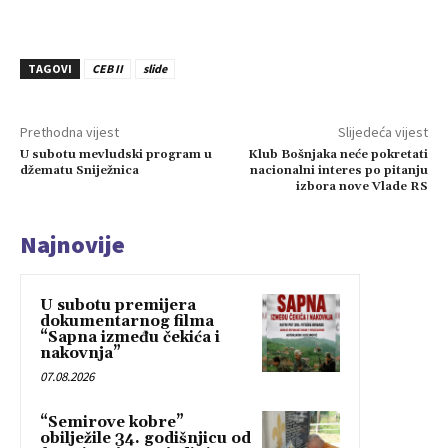
TAGOVI
CEB II
slide
Prethodna vijest
Slijedeća vijest
U subotu mevludski program u
Klub Bošnjaka neće pokretati
džematu Sniježnica
nacionalni interes po pitanju
izbora nove Vlade RS
Najnovije
U subotu premijera
dokumentarnog filma
“Sapna između čekića i
nakovnja”
07.08.2026
“Semirove kobre”
obilježile 34. godišnjicu od