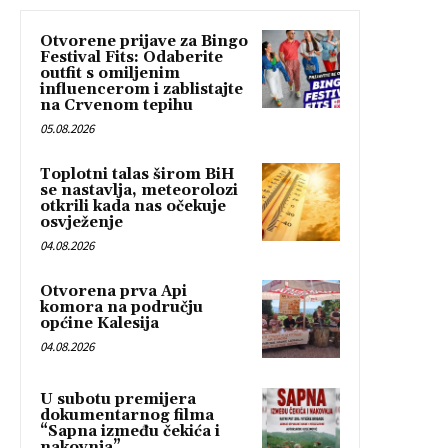
Otvorene prijave za Bingo
Festival Fits: Odaberite
outfit s omiljenim
influencerom i zablistajte
na Crvenom tepihu
05.08.2026
Toplotni talas širom BiH
se nastavlja, meteorolozi
otkrili kada nas očekuje
osvježenje
04.08.2026
Otvorena prva Api
komora na području
općine Kalesija
04.08.2026
U subotu premijera
dokumentarnog filma
“Sapna između čekića i
nakovnja”