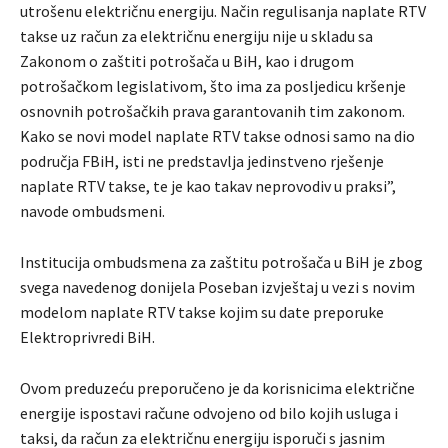
utrošenu električnu energiju. Način regulisanja naplate RTV
takse uz račun za električnu energiju nije u skladu sa
Zakonom o zaštiti potrošača u BiH, kao i drugom
potrošačkom legislativom, što ima za posljedicu kršenje
osnovnih potrošačkih prava garantovanih tim zakonom.
Kako se novi model naplate RTV takse odnosi samo na dio
područja FBiH, isti ne predstavlja jedinstveno rješenje
naplate RTV takse, te je kao takav neprovodiv u praksi”,
navode ombudsmeni.
Institucija ombudsmena za zaštitu potrošača u BiH je zbog
svega navedenog donijela Poseban izvještaj u vezi s novim
modelom naplate RTV takse kojim su date preporuke
Elektroprivredi BiH.
Ovom preduzeću preporučeno je da korisnicima električne
energije ispostavi račune odvojeno od bilo kojih usluga i
taksi, da račun za električnu energiju isporuči s jasnim