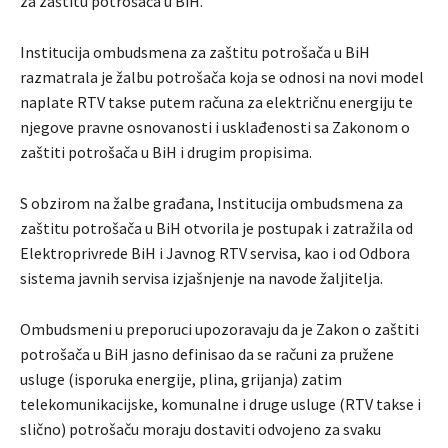
za zaštitu potrošača u BiH.
Institucija ombudsmena za zaštitu potrošača u BiH
razmatrala je žalbu potrošača koja se odnosi na novi model
naplate RTV takse putem računa za električnu energiju te
njegove pravne osnovanosti i usklađenosti sa Zakonom o
zaštiti potrošača u BiH i drugim propisima.
S obzirom na žalbe građana, Institucija ombudsmena za
zaštitu potrošača u BiH otvorila je postupak i zatražila od
Elektroprivrede BiH i Javnog RTV servisa, kao i od Odbora
sistema javnih servisa izjašnjenje na navode žaljitelja.
Ombudsmeni u preporuci upozoravaju da je Zakon o zaštiti
potrošača u BiH jasno definisao da se računi za pružene
usluge (isporuka energije, plina, grijanja) zatim
telekomunikacijske, komunalne i druge usluge (RTV takse i
slično) potrošaču moraju dostaviti odvojeno za svaku