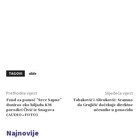
TAGOVI
slide
Prethodna vijest
Slijedeća vijest
Fond za pomoć “Srce Sapne”
Tabaković i Alivuković: Sramno
donirao oko hiljadu KM
da Grujičić dočekuje direktne
porodici Čivić iz Snagova
učesnike u genocidu
(AUDIO+FOTO)
Najnovije