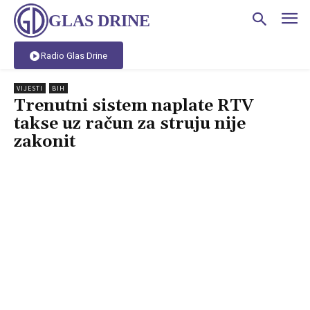
GLAS DRINE
Radio Glas Drine
VIJESTI
BIH
Trenutni sistem naplate RTV
takse uz račun za struju nije
zakonit