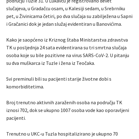
području Tuzle 31. U Lukavcu je registrovano devet
slučajeva, u Gradačcu osam, u Kalesiji sedam, u Srebrniku
pet, u Živinicama četiri, po dva slučaja su zabilježena u Sapni
i Gračanici dok je jedan služaj evidentiran u Banovićima.
Kako je saopćeno iz Kriznog štaba Ministarstva zdravstva
TK u posljednja 24 sata evidentirana su tri smrtna slučaja
osoba koje su bile pozitivne na virus SARS-CoV-2. U pitanju
su dva muškarca iz Tuzle i žena iz Teočaka.
Svi preminuli bili su pacijenti starije životne dobi s
komorbiditetima.
Broj trenutno aktivnih zaraženih osoba na području TK
iznosi 702, dok se ukupno 1007 osoba vode kao oporavljeni
pacijenti.
Trenutno u UKC-u Tuzla hospitalizirano je ukupno 70