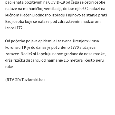
pacijenata pozitivnih na COVID-19 od čega se četiri osobe
nalaze na mehaničkoj ventilaciji, dok se njih 632 nalazi na
kućnom liječenju odnosno izolaciji i njihovo se stanje prati.
Broj osoba koje se nalaze pod zdravstvenim nadzorom
iznosi 772.
Od početka pojave epidemije izazvane širenjem virusa
korona u TK je do danas je potvrđeno 1770 slučajeva
zarazee. Nadležni i apeluju na sve građane da nose maske,
drže fizičku distancu od najmanje 1,5 metara i često peru
ruke.
(RTV GD/Tuzlanski.ba)