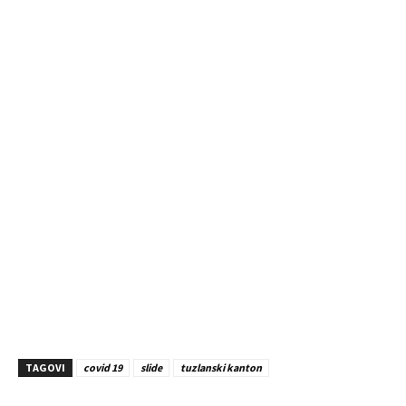
TAGOVI
covid 19
slide
tuzlanski kanton