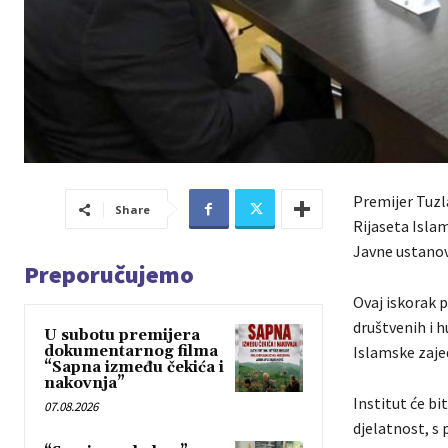
Premijer Tuzla
Share
Rijaseta Isla
Javne ustanove
Preporučujemo
Ovaj iskorak 
društvenih i 
U subotu premijera
dokumentarnog filma
Islamske zajed
“Sapna između čekića i
nakovnja”
Institut će bi
07.08.2026
djelatnost, s 