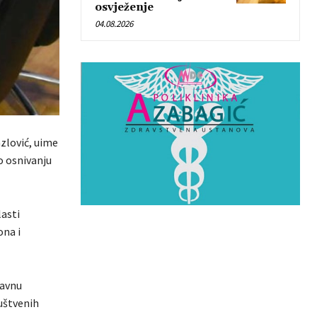
osvježenje
04.08.2026
azlović, uime
o osnivanju
lasti
ona i
davnu
ruštvenih