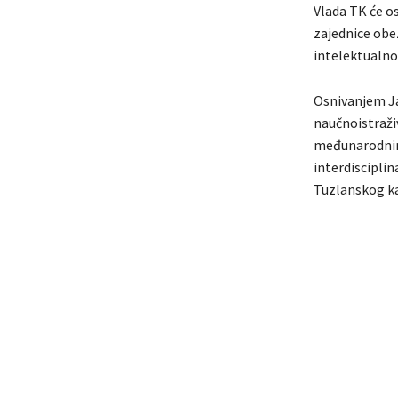
Vlada TK će os
zajednice obez
intelektualno
Osnivanjem Ja
naučnoistraži
međunarodnim
interdisciplin
Tuzlanskog k