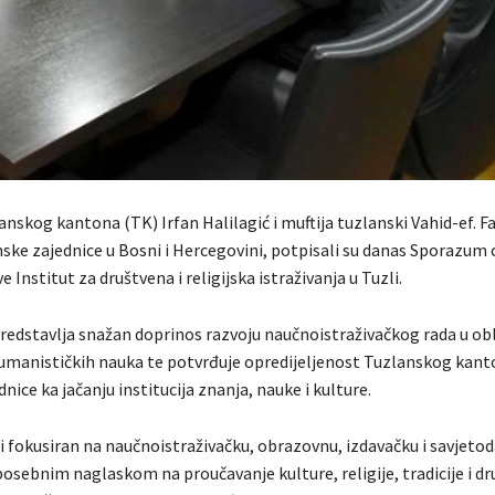
nskog kantona (TK) Irfan Halilagić i muftija tuzlanski Vahid-ef. F
mske zajednice u Bosni i Hercegovini, potpisali su danas Sporazum 
 Institut za društvena i religijska istraživanja u Tuzli.
predstavlja snažan doprinos razvoju naučnoistraživačkog rada u ob
humanističkih nauka te potvrđuje opredijeljenost Tuzlanskog kant
nice ka jačanju institucija znanja, nauke i kulture.
ti fokusiran na naučnoistraživačku, obrazovnu, izdavačku i savjeto
posebnim naglaskom na proučavanje kulture, religije, tradicije i d