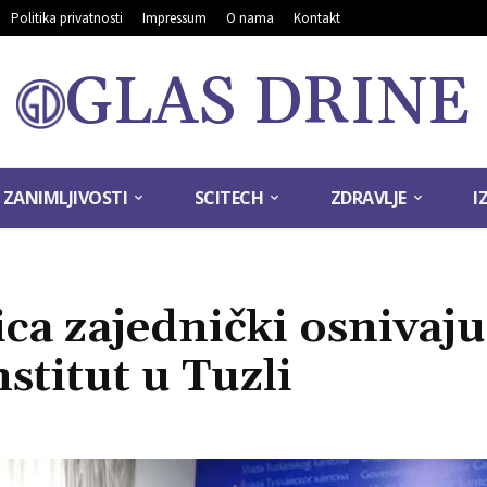
Politika privatnosti
Impressum
O nama
Kontakt
GLAS DRINE
ZANIMLJIVOSTI
SCITECH
ZDRAVLJE
I
ica zajednički osnivaju
stitut u Tuzli