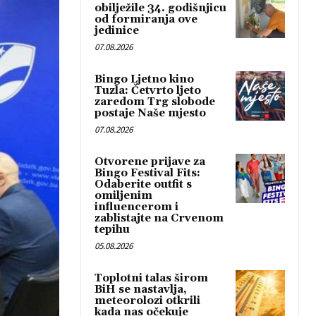
obilježile 34. godišnjicu
od formiranja ove
jedinice
07.08.2026
Bingo Ljetno kino
Tuzla: Četvrto ljeto
zaredom Trg slobode
postaje Naše mjesto
07.08.2026
Otvorene prijave za
Bingo Festival Fits:
Odaberite outfit s
omiljenim
influencerom i
zablistajte na Crvenom
tepihu
05.08.2026
Toplotni talas širom
BiH se nastavlja,
meteorolozi otkrili
kada nas očekuje