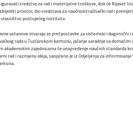
iguravati sredstva za rad i materijalne troškove, dok će Rijaset I
bijediti prostor, dio sredstava za naučnoistraživački rad i prenijet
 vlasništvo postojećeg Instituta.
vne ustanove stvaraju se pretpostavke za sistemski i dugoročni r
vačkog rada u Tuzlanskom kantonu, jačanje saradnje sa domaćim i
 akademskim zajednicama te unapređenje naučnih standarda kr
arni rad i razmjenu ideja, saopćeno je iz Odjeljenja za informisanje
antona.