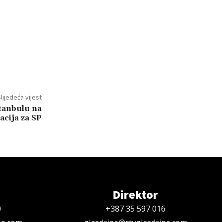
lijedeća vijest
tanbulu na
kacija za SP
Direktor
0
+387 35 597 016