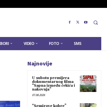
ZBORI
VIDEO
FOTO
SMS
Najnovije
U subotu premijera
dokumentarnog filma
“Sapna između čekića i
nakovnja”
07.08.2026
“Semirove kobre”