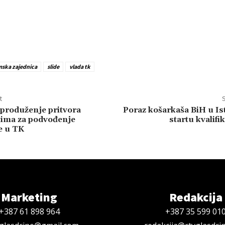
mska zajednica
slide
vlada tk
t
S
produženje pritvora
Poraz košarkaša BiH u Is
ima za podvođenje
startu kvalifi
e u TK
Marketing
Redakcija
+387 61 898 964
+387 35 599 01