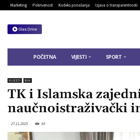
Marketing
Pokrivenost
Kodeks ponašanja
Izjava o transparentnosti
Glas Drine
POČETNA
VIJESTI
SPORT
VIJESTI
BIH
TK i Islamska zajedn
naučnoistraživački in
27.11.2025
54