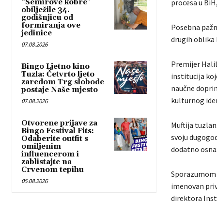
“Semirove kobre”
procesa u BiH
obilježile 34.
godišnjicu od
formiranja ove
Posebna pažnj
jedinice
drugih oblika 
07.08.2026
Premijer Halil
Bingo Ljetno kino
Tuzla: Četvrto ljeto
institucija ko
zaredom Trg slobode
naučne doprino
postaje Naše mjesto
kulturnog ide
07.08.2026
Otvorene prijave za
Muftija tuzlan
Bingo Festival Fits:
svoju dugogodi
Odaberite outfit s
omiljenim
dodatno osnaži
influencerom i
zablistajte na
Crvenom tepihu
Sporazumom je
05.08.2026
imenovan priv
direktora Inst