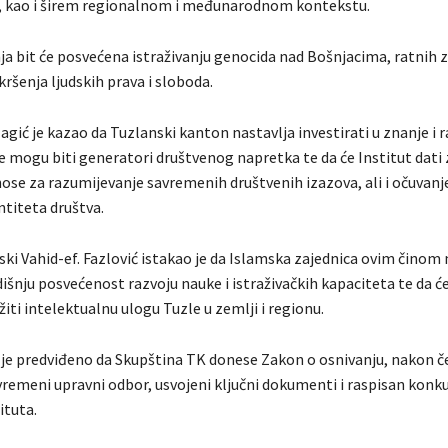
, kao i širem regionalnom i međunarodnom kontekstu.
a bit će posvećena istraživanju genocida nad Bošnjacima, ratnih z
kršenja ljudskih prava i sloboda.
agić je kazao da Tuzlanski kanton nastavlja investirati u znanje i 
je mogu biti generatori društvenog napretka te da će Institut dati
se za razumijevanje savremenih društvenih izazova, ali i očuvanje 
ntiteta društva.
ski Vahid-ef. Fazlović istakao je da Islamska zajednica ovim činom 
šnju posvećenost razvoju nauke i istraživačkih kapaciteta te da će
ti intelektualnu ulogu Tuzle u zemlji i regionu.
 predviđeno da Skupština TK donese Zakon o osnivanju, nakon če
remeni upravni odbor, usvojeni ključni dokumenti i raspisan konku
ituta.