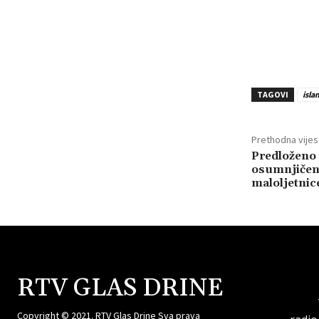
TAGOVI
isla
Prethodna vijes
Predloženo 
osumnjičen
maloljetnic
RTV GLAS DRINE
Copyright © 2021. RTV Glas Drine Sva prava