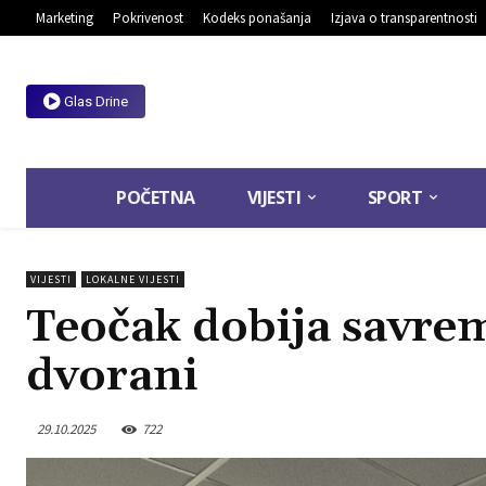
Marketing
Pokrivenost
Kodeks ponašanja
Izjava o transparentnosti
Glas Drine
POČETNA
VIJESTI
SPORT
VIJESTI
LOKALNE VIJESTI
Teočak dobija savre
dvorani
29.10.2025
722