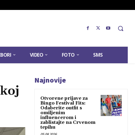
ZBORI
VIDEO
FOTO
SMS
Najnovije
skoj
Otvorene prijave za
Bingo Festival Fits:
Odaberite outfit s
omiljenim
influencerom i
zablistajte na Crvenom
tepihu
05.08.2026