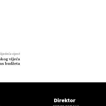
lijedeća vijest
kog vijeća
ns budžeta
Direktor