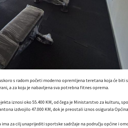
uskoro s radom početi moderno opremljena teretana koja će biti 
ani, a za koju je nabavljena sva potrebna fitnes oprema.
jekta iznosi oko 55.400 KM, od čega je Ministarstvo za kulturu, spo
ntona izdvojilo 47.000 KM, dok je preostali iznos osigurala Općin
a ima za cilj unaprijediti sportske sadržaje na području općine i om