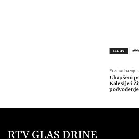
TAGOVI
slid
Prethodna vijes
Uhapšeni pol
Kalesije i 
podvođenje 
RTV GLAS DRINE