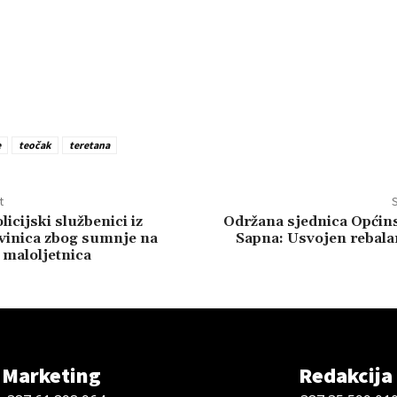
e
teočak
teretana
t
S
icijski službenici iz
Održana sjednica Općins
Živinica zbog sumnje na
Sapna: Usvojen rebala
maloljetnica
Marketing
Redakcija