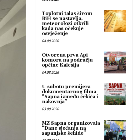
Toplotni talas širom
BiH se nastavlja,
meteorolozi otkrili
kada nas očekuje
osvježenje
04.08.2026
Otvorena prva Api
komora na području
općine Kalesija
04.08.2026
U subotu premijera
dokumentarnog filma
“Sapna između čekića i
nakovnja”
03.08.2026
MZ Sapna organizovala
“Dane sjećanja na
sapanjske šehide”