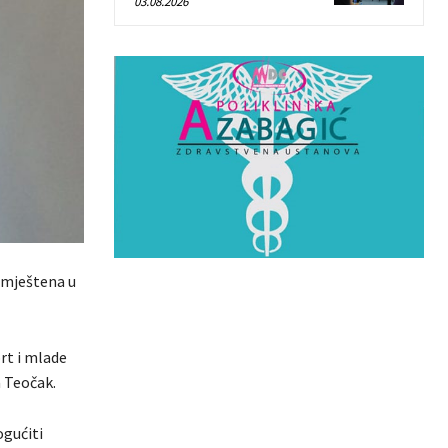
03.08.2026
smještena u
rt i mlade
a Teočak.
ogućiti