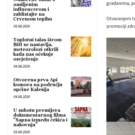
građanima, po
omiljenim
influencerom i
zablistajte na
Otvaranjem te
Crvenom tepihu
promociji zdra
05.08.2026
Toplotni talas širom
BiH se nastavlja,
meteorolozi otkrili
kada nas očekuje
osvježenje
04.08.2026
Otvorena prva Api
komora na području
općine Kalesija
04.08.2026
U subotu premijera
dokumentarnog filma
“Sapna između čekića i
nakovnja”
03.08.2026