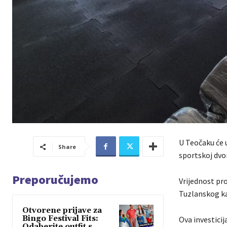
U Teočaku će 
Share
sportskoj dvor
Preporučujemo
Vrijednost pro
Tuzlanskog ka
Otvorene prijave za
Bingo Festival Fits:
Ova investicij
Odaberite outfit s