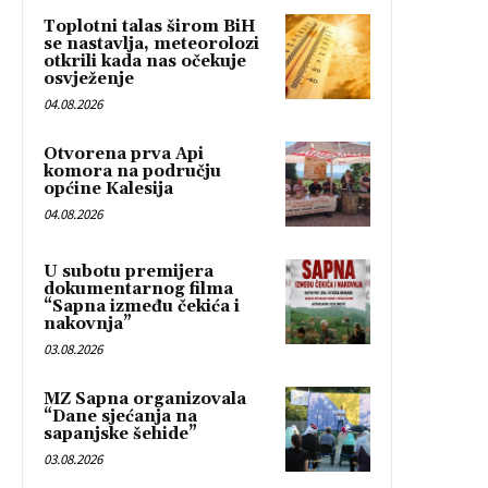
Toplotni talas širom BiH
se nastavlja, meteorolozi
otkrili kada nas očekuje
osvježenje
04.08.2026
Otvorena prva Api
komora na području
općine Kalesija
04.08.2026
U subotu premijera
dokumentarnog filma
“Sapna između čekića i
nakovnja”
03.08.2026
MZ Sapna organizovala
“Dane sjećanja na
sapanjske šehide”
03.08.2026