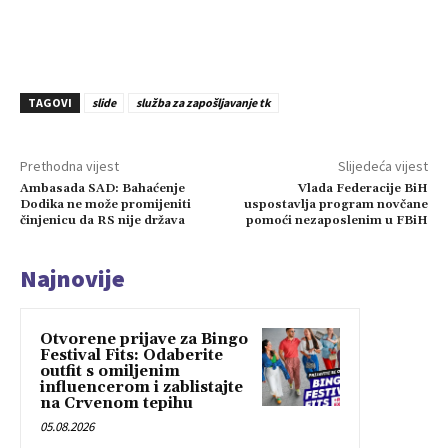
TAGOVI
slide
služba za zapošljavanje tk
Prethodna vijest
Slijedeća vijest
Ambasada SAD: Bahaćenje
Vlada Federacije BiH
Dodika ne može promijeniti
uspostavlja program novčane
činjenicu da RS nije država
pomoći nezaposlenim u FBiH
Najnovije
Otvorene prijave za Bingo
Festival Fits: Odaberite
outfit s omiljenim
influencerom i zablistajte
na Crvenom tepihu
05.08.2026