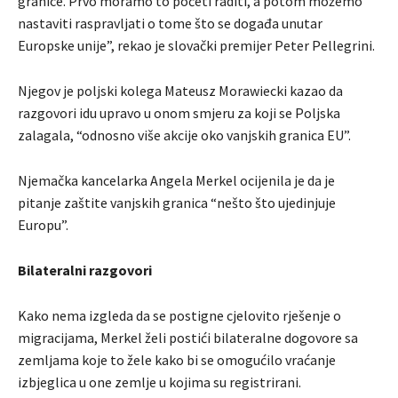
granice. Prvo moramo to početi raditi, a potom možemo
nastaviti raspravljati o tome što se događa unutar
Europske unije”, rekao je slovački premijer Peter Pellegrini.
Njegov je poljski kolega Mateusz Morawiecki kazao da
razgovori idu upravo u onom smjeru za koji se Poljska
zalagala, “odnosno više akcije oko vanjskih granica EU”.
Njemačka kancelarka Angela Merkel ocijenila je da je
pitanje zaštite vanjskih granica “nešto što ujedinjuje
Europu”.
Bilateralni razgovori
Kako nema izgleda da se postigne cjelovito rješenje o
migracijama, Merkel želi postići bilateralne dogovore sa
zemljama koje to žele kako bi se omogućilo vraćanje
izbjeglica u one zemlje u kojima su registrirani.