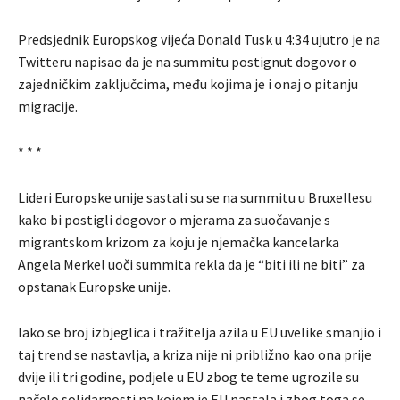
Predsjednik Europskog vijeća Donald Tusk u 4:34 ujutro je na
Twitteru napisao da je na summitu postignut dogovor o
zajedničkim zaključcima, među kojima je i onaj o pitanju
migracije.
* * *
Lideri Europske unije sastali su se na summitu u Bruxellesu
kako bi postigli dogovor o mjerama za suočavanje s
migrantskom krizom za koju je njemačka kancelarka
Angela Merkel uoči summita rekla da je “biti ili ne biti” za
opstanak Europske unije.
Iako se broj izbjeglica i tražitelja azila u EU uvelike smanjio i
taj trend se nastavlja, a kriza nije ni približno kao ona prije
dvije ili tri godine, podjele u EU zbog te teme ugrozile su
načelo solidarnosti na kojem je EU nastala i zbog toga se