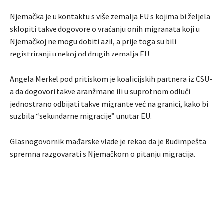
Njemačka je u kontaktu s više zemalja EU s kojima bi željela
sklopiti takve dogovore o vraćanju onih migranata koji u
Njemačkoj ne mogu dobiti azil, a prije toga su bili
registriranji u nekoj od drugih zemalja EU.
Angela Merkel pod pritiskom je koalicijskih partnera iz CSU-
a da dogovori takve aranžmane ili u suprotnom odluči
jednostrano odbijati takve migrante već na granici, kako bi
suzbila “sekundarne migracije” unutar EU.
Glasnogovornik mađarske vlade je rekao da je Budimpešta
spremna razgovarati s Njemačkom o pitanju migracija.