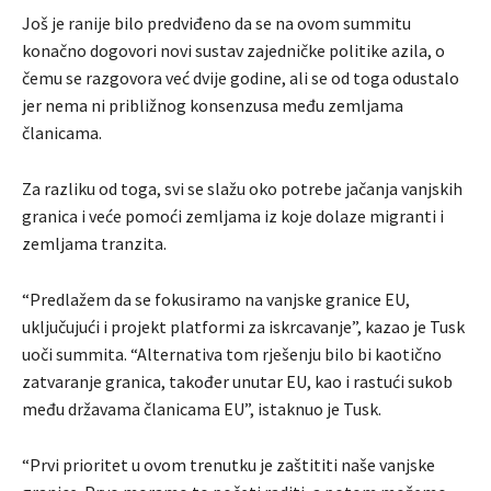
Još je ranije bilo predviđeno da se na ovom summitu
konačno dogovori novi sustav zajedničke politike azila, o
čemu se razgovora već dvije godine, ali se od toga odustalo
jer nema ni približnog konsenzusa među zemljama
članicama.
Za razliku od toga, svi se slažu oko potrebe jačanja vanjskih
granica i veće pomoći zemljama iz koje dolaze migranti i
zemljama tranzita.
“Predlažem da se fokusiramo na vanjske granice EU,
uključujući i projekt platformi za iskrcavanje”, kazao je Tusk
uoči summita. “Alternativa tom rješenju bilo bi kaotično
zatvaranje granica, također unutar EU, kao i rastući sukob
među državama članicama EU”, istaknuo je Tusk.
“Prvi prioritet u ovom trenutku je zaštititi naše vanjske