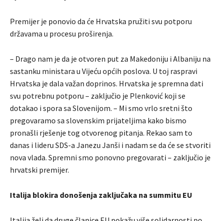
Premijer je ponovio da će Hrvatska pružiti svu potporu
državama u procesu proširenja.
– Drago nam je da je otvoren put za Makedoniju i Albaniju na
sastanku ministara u Vijeću općih poslova. U toj raspravi
Hrvatska je dala važan doprinos. Hrvatska je spremna dati
svu potrebnu potporu – zaključio je Plenković koji se
dotakao i spora sa Slovenijom. – Mi smo vrlo sretni što
pregovaramo sa slovenskim prijateljima kako bismo
pronašli rješenje tog otvorenog pitanja. Rekao sam to
danas i lideru SDS-a Janezu Janši i nadam se da će se stvoriti
nova vlada. Spremni smo ponovno pregovarati – zaključio je
hrvatski premijer.
Italija blokira donošenja zaključaka na summitu EU
Italija želi da druge članice EU pokažu više solidarnosti po