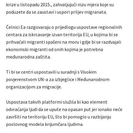
krize u listopadu 2015., zahvaljujući nizu mjera koje su
poduzete da se zaustavi i uspori priljev migranata.
Čelnici Ea razgovaraju o prijedlogu uspostave regionalnih
centara za iskrcavanje izvan teritorija EU, u kojima bi se
prihvaćali migranti spašeni na moru i gdje bi se razdvajali
ekonomski migranti od onih kojima je potrebna
međunarodna zaštita.
Ti bi se centri uspostavili u suradnji s Visokim
povjerenstvom UN-a za izbjeglice i Međunarodnom
organizacijom za migracije.
Uspostava takvih platformi služila bi kao element
odvraćanja ljudi da se upute na opasan put jer ionako neće
završiti na teritoriju EU, što bi pomoglo u razbijanju
poslovnog modela krijumčara ljudima.