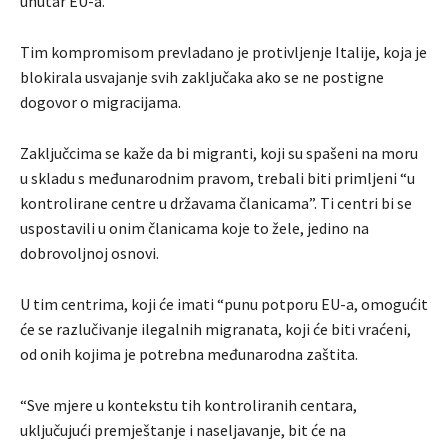
unutar EU-a.
Tim kompromisom prevladano je protivljenje Italije, koja je
blokirala usvajanje svih zaključaka ako se ne postigne
dogovor o migracijama.
Zaključcima se kaže da bi migranti, koji su spašeni na moru
u skladu s međunarodnim pravom, trebali biti primljeni “u
kontrolirane centre u državama članicama”. Ti centri bi se
uspostavili u onim članicama koje to žele, jedino na
dobrovoljnoj osnovi.
U tim centrima, koji će imati “punu potporu EU-a, omogućit
će se razlučivanje ilegalnih migranata, koji će biti vraćeni,
od onih kojima je potrebna međunarodna zaštita.
“Sve mjere u kontekstu tih kontroliranih centara,
uključujući premještanje i naseljavanje, bit će na