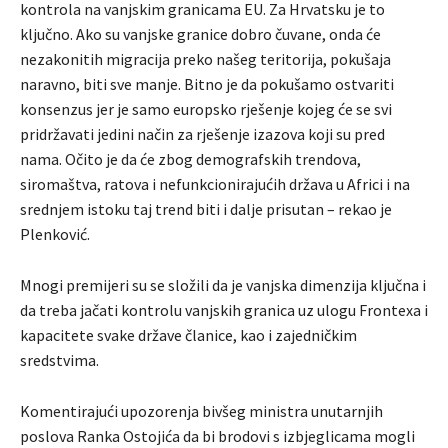
kontrola na vanjskim granicama EU. Za Hrvatsku je to
ključno. Ako su vanjske granice dobro čuvane, onda će
nezakonitih migracija preko našeg teritorija, pokušaja
naravno, biti sve manje. Bitno je da pokušamo ostvariti
konsenzus jer je samo europsko rješenje kojeg će se svi
pridržavati jedini način za rješenje izazova koji su pred
nama. Očito je da će zbog demografskih trendova,
siromaštva, ratova i nefunkcionirajućih država u Africi i na
srednjem istoku taj trend biti i dalje prisutan – rekao je
Plenković.
Mnogi premijeri su se složili da je vanjska dimenzija ključna i
da treba jačati kontrolu vanjskih granica uz ulogu Frontexa i
kapacitete svake države članice, kao i zajedničkim
sredstvima.
Komentirajući upozorenja bivšeg ministra unutarnjih
poslova Ranka Ostojića da bi brodovi s izbjeglicama mogli