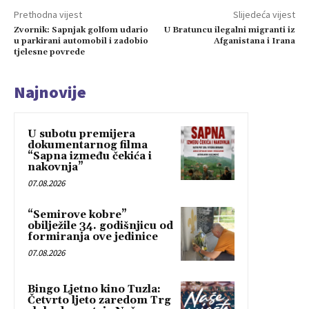
Prethodna vijest
Slijedeća vijest
Zvornik: Sapnjak golfom udario
U Bratuncu ilegalni migranti iz
u parkirani automobil i zadobio
Afganistana i Irana
tjelesne povrede
Najnovije
U subotu premijera
dokumentarnog filma
“Sapna između čekića i
nakovnja”
07.08.2026
“Semirove kobre”
obilježile 34. godišnjicu od
formiranja ove jedinice
07.08.2026
Bingo Ljetno kino Tuzla:
Četvrto ljeto zaredom Trg