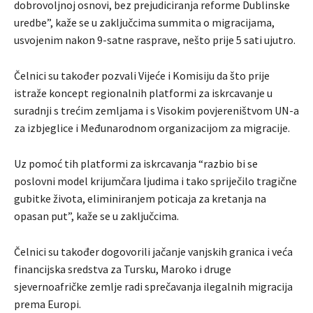
dobrovoljnoj osnovi, bez prejudiciranja reforme Dublinske
uredbe”, kaže se u zaključcima summita o migracijama,
usvojenim nakon 9-satne rasprave, nešto prije 5 sati ujutro.
Čelnici su također pozvali Vijeće i Komisiju da što prije
istraže koncept regionalnih platformi za iskrcavanje u
suradnji s trećim zemljama i s Visokim povjereništvom UN-a
za izbjeglice i Međunarodnom organizacijom za migracije.
Uz pomoć tih platformi za iskrcavanja “razbio bi se
poslovni model krijumčara ljudima i tako spriječilo tragične
gubitke života, eliminiranjem poticaja za kretanja na
opasan put”, kaže se u zaključcima.
Čelnici su također dogovorili jačanje vanjskih granica i veća
financijska sredstva za Tursku, Maroko i druge
sjevernoafričke zemlje radi sprečavanja ilegalnih migracija
prema Europi.