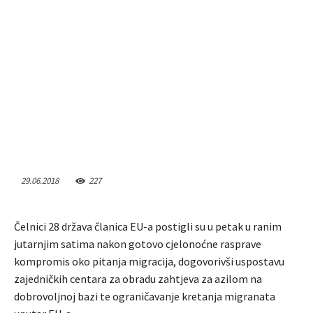
29.06.2018
227
Čelnici 28 država članica EU-a postigli su u petak u ranim
jutarnjim satima nakon gotovo cjelonoćne rasprave
kompromis oko pitanja migracija, dogovorivši uspostavu
zajedničkih centara za obradu zahtjeva za azilom na
dobrovoljnoj bazi te ograničavanje kretanja migranata