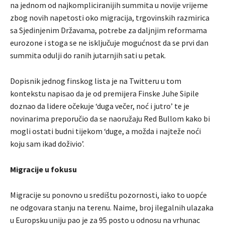
na jednom od najkompliciranijih summita u novije vrijeme
zbog novih napetosti oko migracija, trgovinskih razmirica
sa Sjedinjenim Državama, potrebe za daljnjim reformama
eurozone i stoga se ne isključuje mogućnost da se prvi dan
summita odulji do ranih jutarnjih sati u petak.
Dopisnik jednog finskog lista je na Twitteru u tom
kontekstu napisao da je od premijera Finske Juhe Sipile
doznao da lidere očekuje ‘duga večer, noć i jutro’ te je
novinarima preporučio da se naoružaju Red Bullom kako bi
mogli ostati budni tijekom ‘duge, a možda i najteže noći
koju sam ikad doživio’.
Migracije u fokusu
Migracije su ponovno u središtu pozornosti, iako to uopće
ne odgovara stanju na terenu. Naime, broj ilegalnih ulazaka
u Europsku uniju pao je za 95 posto u odnosu na vrhunac