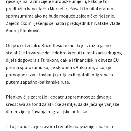
rješenje na razini cijele Europske unije ili, kako je to
predložila kancelarka Merkel, rješavati to bilateralnim
sporazumima ako ne bude moguće zajedničko rješenje.
Zajedničkom rješenju se nada i predsjednik hrvatske Vlade
Andrej Plenković.
On je u četvrtak u Bruxellesu rekao da je izrazio jasno
stajalište Hrvatske da je dobro krenuti u realizaciju drugog
dijela dogovora s Turskom, dakle i financijskih obveza EU
prema sporazumu koji je sklopila s Ankarom, a koji je
pomogao u zaustavljanju priljeva ilegalnih migranata
putem zapadno-balkanske rute.
Plenković je zatražio i dodatnu spremnost za davanje
sredstava za fond za afričke zemlje, dakle jačanje vanjske
dimenzije rješavanja migracijske politike.
– To je ono što je u ovom trenutku najvažnije, snažnija