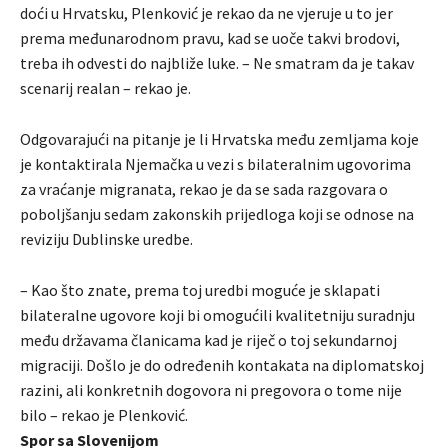
doći u Hrvatsku, Plenković je rekao da ne vjeruje u to jer
prema međunarodnom pravu, kad se uoče takvi brodovi,
treba ih odvesti do najbliže luke. – Ne smatram da je takav
scenarij realan – rekao je.
Odgovarajući na pitanje je li Hrvatska među zemljama koje
je kontaktirala Njemačka u vezi s bilateralnim ugovorima
za vraćanje migranata, rekao je da se sada razgovara o
poboljšanju sedam zakonskih prijedloga koji se odnose na
reviziju Dublinske uredbe.
– Kao što znate, prema toj uredbi moguće je sklapati
bilateralne ugovore koji bi omogućili kvalitetniju suradnju
među državama članicama kad je riječ o toj sekundarnoj
migraciji. Došlo je do određenih kontakata na diplomatskoj
razini, ali konkretnih dogovora ni pregovora o tome nije
bilo – rekao je Plenković.
Spor sa Slovenijom