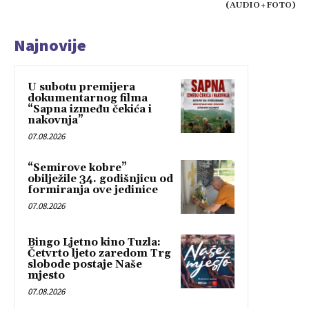
(AUDIO+FOTO)
Najnovije
U subotu premijera
dokumentarnog filma
“Sapna između čekića i
nakovnja”
07.08.2026
“Semirove kobre”
obilježile 34. godišnjicu od
formiranja ove jedinice
07.08.2026
Bingo Ljetno kino Tuzla:
Četvrto ljeto zaredom Trg
slobode postaje Naše
mjesto
07.08.2026