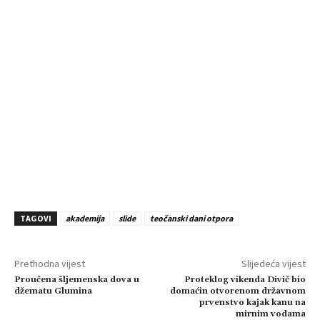
TAGOVI
akademija
slide
teočanski dani otpora
Prethodna vijest
Slijedeća vijest
Proučena šljemenska dova u
Proteklog vikenda Divič bio
džematu Glumina
domaćin otvorenom državnom
prvenstvo kajak kanu na
mirnim vodama