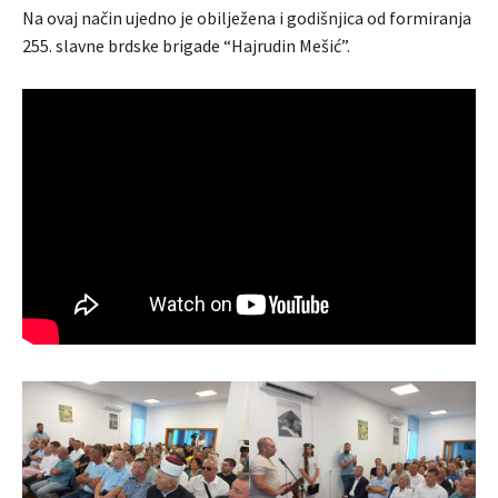
Na ovaj način ujedno je obilježena i godišnjica od formiranja
255. slavne brdske brigade “Hajrudin Mešić”.