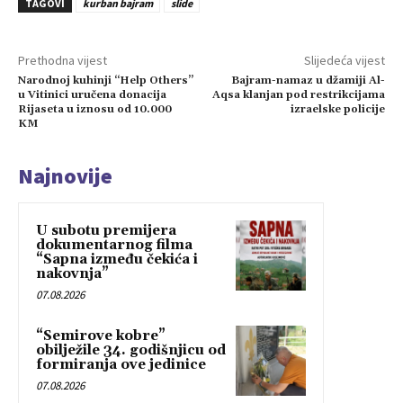
TAGOVI
kurban bajram
slide
Prethodna vijest
Slijedeća vijest
Narodnoj kuhinji “Help Others”
Bajram-namaz u džamiji Al-
u Vitinici uručena donacija
Aqsa klanjan pod restrikcijama
Rijaseta u iznosu od 10.000
izraelske policije
KM
Najnovije
U subotu premijera
dokumentarnog filma
“Sapna između čekića i
nakovnja”
07.08.2026
“Semirove kobre”
obilježile 34. godišnjicu od
formiranja ove jedinice
07.08.2026