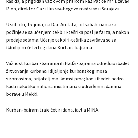
kasida, a prigodan vaz ovom prilikom kazivat će mr. Dževad
Pleh, direktor Gazi Husrev-begove medrese u Sarajevu.
U subotu, 15. juna, na Dan Arefata, od sabah-namaza
počinje se sa učenjem tekbiri-tešrika poslije farza, a nakon
predaje selama. Učenje tekbiri-tešrika završava se sa
ikindijom četvrtog dana Kurban-bajrama.
Važnost Kurban-bajrama ili Hadži-bajrama određuju ibadet
žrtvovanja kurbana i dijeljenje kurbanskog mesa
siromasima, prijateljima, komšijama; kao i ibadet hadža,
kada nekoliko miliona muslimana u određenim danima
borave u Mekki.
Kurban-bajram traje četiri dana, javlja MINA.