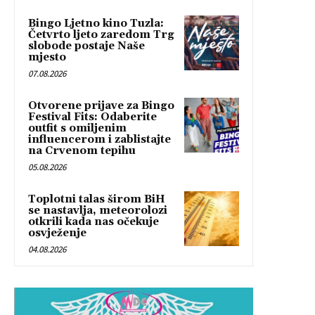
Bingo Ljetno kino Tuzla:
Četvrto ljeto zaredom Trg
slobode postaje Naše
mjesto
07.08.2026
Otvorene prijave za Bingo
Festival Fits: Odaberite
outfit s omiljenim
influencerom i zablistajte
na Crvenom tepihu
05.08.2026
Toplotni talas širom BiH
se nastavlja, meteorolozi
otkrili kada nas očekuje
osvježenje
04.08.2026