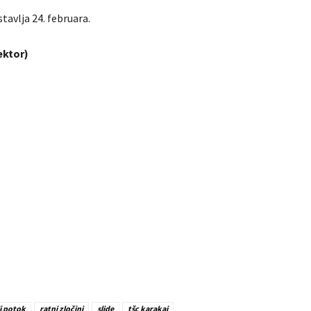
tavlja 24. februara.
ektor)
li potok
ratni zločini
slide
tšc karakaj