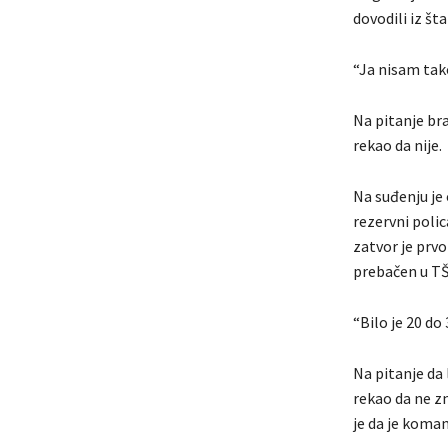
dovodili iz št
“Ja nisam tako
Na pitanje bra
rekao da nije.
Na suđenju je 
rezervni poli
zatvor je prvo
prebačen u TŠC
“Bilo je 20 do
Na pitanje da 
rekao da ne zn
je da je koma