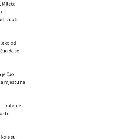
, Mileta
a
 1. do 5.
aleko od
i čuo da se
a je čuo
ema mjestu na
a… rafalne
osti
 koje su