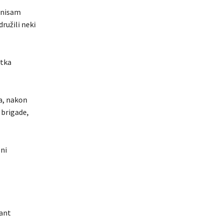
 nisam
ružili neki
etka
da, nakon
 brigade,
sni
dant