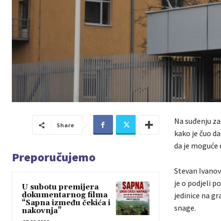
Na suđenju za 
Share
kako je čuo da
da je moguće d
Preporučujemo
Stevan Ivanov
je o podjeli p
U subotu premijera
dokumentarnog filma
jedinice na gr
“Sapna između čekića i
snage.
nakovnja”