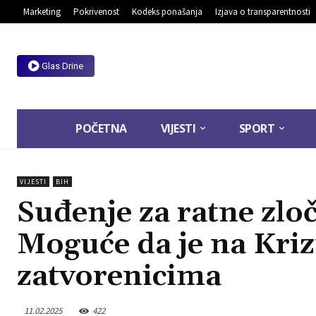
Marketing
Pokrivenost
Kodeks ponašanja
Izjava o transparentnosti
Glas Drine
POČETNA
VIJESTI
SPORT
VIJESTI
BIH
Suđenje za ratne zlo
Moguće da je na Kri
zatvorenicima
11.02.2025
422