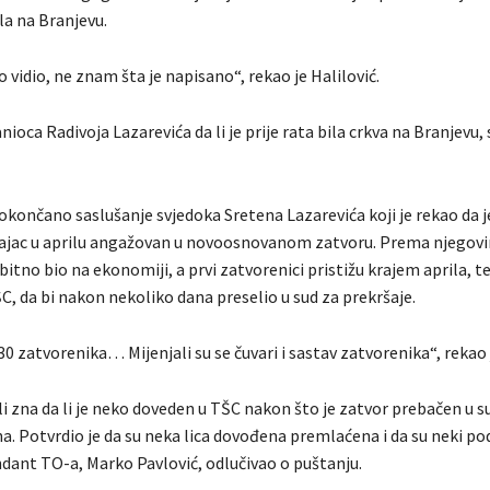
ala na Branjevu.
 vidio, ne znam šta je napisano“, rekao je Halilović.
nioca Radivoja Lazarevića da li je prije rata bila crkva na Branjevu, 
okončano saslušanje svjedoka Sretena Lazarevića koji je rekao da j
cajac u aprilu angažovan u novoosnovanom zatvoru. Prema njegovi
bitno bio na ekonomiji, a prvi zatvorenici pristižu krajem aprila, te 
, da bi nakon nekoliko dana preselio u sud za prekršaje.
 30 zatvorenika… Mijenjali su se čuvari i sastav zatvorenika“, rekao 
li zna da li je neko doveden u TŠC nakon što je zatvor prebačen u su
a. Potvrdio je da su neka lica dovođena premlaćena i da su neki po
ndant TO-a, Marko Pavlović, odlučivao o puštanju.