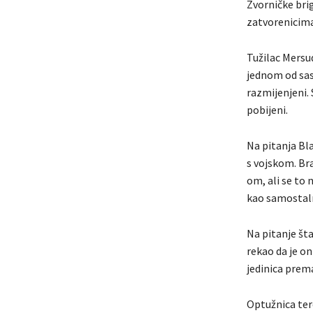
Zvorničke brig
zatvorenicima 
Tužilac Mersud
jednom od sas
razmijenjeni. 
pobijeni.
Na pitanja Bl
s vojskom. Bra
om, ali se to 
kao samostaln
Na pitanje šta
rekao da je on
jedinica prema
Optužnica ter