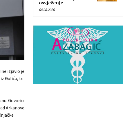
osvježenje
04.08.2026
ne izjavio je
iz Đulića, te
anu. Govorio
apad Arkanove
šnjačke