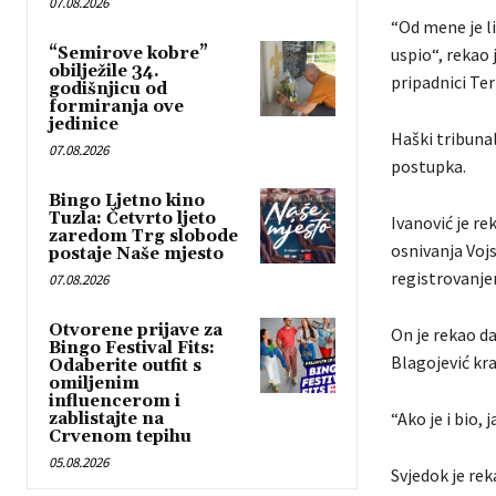
07.08.2026
“Od mene je l
“Semirove kobre”
uspio“, rekao 
obilježile 34.
pripadnici Ter
godišnjicu od
formiranja ove
jedinice
Haški tribunal
07.08.2026
postupka.
Bingo Ljetno kino
Tuzla: Četvrto ljeto
Ivanović je re
zaredom Trg slobode
osnivanja Vojs
postaje Naše mjesto
registrovanje
07.08.2026
Otvorene prijave za
On je rekao da
Bingo Festival Fits:
Blagojević kr
Odaberite outfit s
omiljenim
influencerom i
“Ako je i bio, 
zablistajte na
Crvenom tepihu
05.08.2026
Svjedok je rek