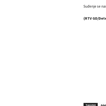
Suđenje se nas
(RTV GD/Det
TAGOVI
bije