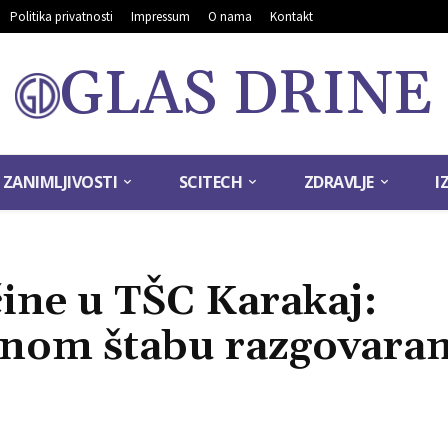
Politika privatnosti
Impressum
O nama
Kontakt
GLAS DRINE
ZANIMLJIVOSTI
SCITECH
ZDRAVLJE
I
čine u TŠC Karakaj:
znom štabu razgovara