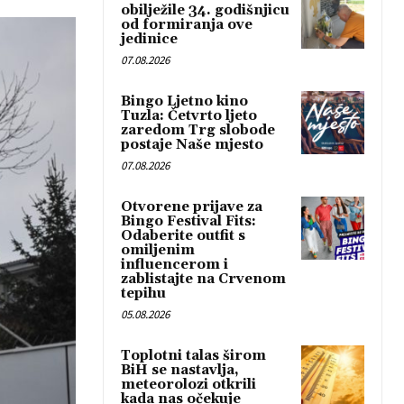
obilježile 34. godišnjicu
od formiranja ove
jedinice
07.08.2026
Bingo Ljetno kino
Tuzla: Četvrto ljeto
zaredom Trg slobode
postaje Naše mjesto
07.08.2026
Otvorene prijave za
Bingo Festival Fits:
Odaberite outfit s
omiljenim
influencerom i
zablistajte na Crvenom
tepihu
05.08.2026
Toplotni talas širom
BiH se nastavlja,
meteorolozi otkrili
kada nas očekuje