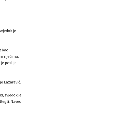
svjedok je
e kao
m riječima,
je poslije
je Lazarević.
d, svjedok je
dlegli. Naveo