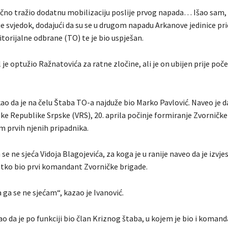
ično tražio dodatnu mobilizaciju poslije prvog napada… Išao sam,
je svjedok, dodajući da su se u drugom napadu Arkanove jedinice prid
itorijalne odbrane (TO) te je bio uspješan.
 je optužio Ražnatovića za ratne zločine, ali je on ubijen prije poč
kao da je na čelu Štaba TO-a najduže bio Marko Pavlović. Naveo je 
ke Republike Srpske (VRS), 20. aprila počinje formiranje Zvorničke
m prvih njenih pripadnika.
 se ne sjeća Vidoja Blagojevića, za koga je u ranije naveo da je izvje
atko bio prvi komandant Zvorničke brigade.
ja ga se ne sjećam“, kazao je Ivanović.
ao da je po funkciji bio član Kriznog štaba, u kojem je bio i koman