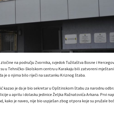
zločine na području Zvornika, svjedok Tužilaštva Bosne i Hercegovi
 su u Tehničko-školskom centru u Karakaju bili zatvoreni mještani 
a je o njima bilo riječi na sastanku Kriznog štaba.
ić kazao je da je bio sekretar u Opštinskom štabu za narodnu odbr
olicije u aprilu i dolasku jedinice Željka Ražnatovića Arkana. Prvi n
ad, kako je naveo, nije bio uspješan zbog otpora koje su pružale bo