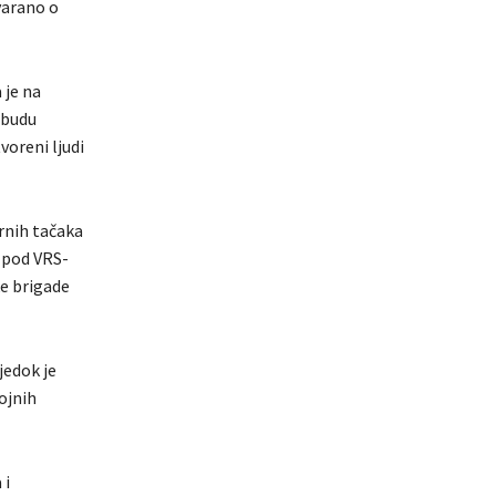
varano o
 je na
 budu
voreni ljudi
rnih tačaka
i pod VRS-
ke brigade
jedok je
ojnih
 i