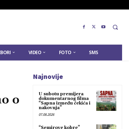
ZBORI
VIDEO
FOTO
SMS
Najnovije
U subotu premijera
no o
dokumentarnog filma
“Sapna između čekića i
nakovnja”
07.08.2026
“Semirove kobre”