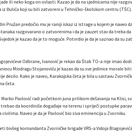
ade ili neko koga on ovlasti. Kazao je da na sjednicama nije razgo
iz Đulića koji su bili zatvoreni u Tehničko-školskom centru (TŠC).
in Pružan predočio mu je raniji iskaz iz istrage u kojem je naveo da
tanaka razgovarano o zatvorenima i da je zauzet stav da treba da
Svjedok je kazao da je to moguće. Potvrdio je da je saznao da su zat
agojevićeve Odbrane, Ivanović je rekao da Štab TO-a nije imao dodi
niocu Miodragu Stojanoviću je kazao da su sve jedinice morale bit
nije desilo. Kako je naveo, Karakajska četa je bila u sastavu Zvornič
a četa.
 Marko Pavlović radi početkom juna prilikom dešavanja na Klisi, sv
 trebao da koordiniše događaje na terenu i spriječi postupke parav
 civilima. Naveo je da je Pavlović bio siva eminencija u Zvorniku.
eti bivšeg komandanta Zvorničke brigade VRS-a Vidoja Blagojevića