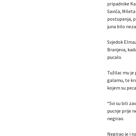
pripadnike Kar
Savića, Mileta
postupanja, pr
juna bilo nez
Svjedok Elmaz 
Branjeva, kada 
pucalo.
Tužilac mu je p
galamu, te kro
kojem su pecal
“Svi su bili 
pucnje prije n
negirao.
Negirao je i n