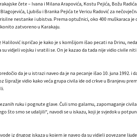
akajske čete – Ivana i Milana Arapovića, Kostu Pejića, Božu Radića
 Blagojevića, Ljubišu i Branka Pejića te Vericu Radović za nečovječn
isilne nestanke i ubistva. Prema optužnici, oko 400 muškaraca je od
akonito zatvoreno u Karakaju.
Halilović ispričao je kako je s komšijom išao pecati na Drinu, ned
su vidjeli vojsku i vratili se. On je kazao da tada nije vidio civile nit
redočio da je u istrazi naveo da je na pecanje išao 10. juna 1992. i d
z šipražje vidio kako veća grupa civila ide od crkve u Branjevu pr
i.
zavezanih ruku i pognute glave. Čuli smo galamu, zapomaganje civil
ego što smo se udaljili“, navodi se u iskazu, koji je svjedok u potpun
avode iz drugog iskaza u kojem je naveo da su vidjeli povezane ljude