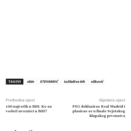
TAGOVI
slide
STEVANDIĆ
tužilaštvo bih
višković
Prethodna vijest
Slijedeća vijest
100 najvećih u BiH: Ko su
PSG deklasirao Real Madrid i
vodeći uvoznici u BiH?
plasirao se u finale Svjetskog
klupskog prvenstva