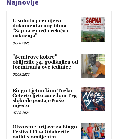
Najnovije
U subotu premijera
dokumentarnog filma
“Sapna između čekića i
nakovnja”
07.08.2026
“Semirove kobre”
obilježile 34. godišnjicu od
formiranja ove jedinice
07.08.2026
Bingo Ljetno kino Tuzla:
Četvrto ljeto zaredom Trg
slobode postaje Naše
mjesto
07.08.2026
Otvorene prijave za Bingo
Festival Fits: Odaberite
outfit s omiljenim