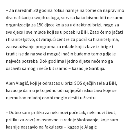
– Za narednih 30 godina fokus nam je na tome da napravimo
diversifikaciju svojih usluga, servisa kako bismo bili ne samo
organizacija za 150 djece koja su u direktnoj brizi, nego za
svu djecu i sve mlade koji su u potebi u BiH. Zato ćemo jačati
i hraniteljstvo, otvarajući centre za podršku hraniteljima,
za osnaživanje programa za mlade koji izlaze iz brige i
truditi se da na svaki mogući način budemo tamo gdje je
najveća potreba. Dok god ima i jedno dijete nećemo ga
ostaviti samog i neće biti samo – kazao je Garibija.
Alen Alagić, koji je odrastao u brizi SOS dječjih sela u BiH,
kazao je da mu je to jedno od najljepših iskustava koje se
njemu kao mladoj osobi moglo desiti u životu.
– Dobio sam priliku za neki novi početak, neki novi život,
priliku za završim osnovno i srednje školovanje, koje sam
kasnije nastavio na fakultetu – kazao je Alagić.