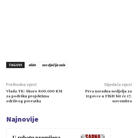
TAGOVI
slide
sos dječija sela
Prethodna vijest
Slijedeća vijest
Vlada TK: Skoro 800.000 KM
Prva neradna nedjelja za
za podršku projektima
trgovce u FBiH bit će 17.
održivog povratka
novembra
Najnovije
U subotu premijera