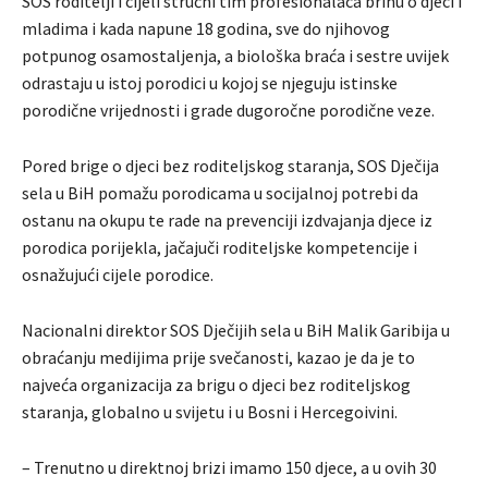
SOS roditelji i cijeli stručni tim profesionalaca brinu o djeci i
mladima i kada napune 18 godina, sve do njihovog
potpunog osamostaljenja, a biološka braća i sestre uvijek
odrastaju u istoj porodici u kojoj se njeguju istinske
porodične vrijednosti i grade dugoročne porodične veze.
Pored brige o djeci bez roditeljskog staranja, SOS Dječija
sela u BiH pomažu porodicama u socijalnoj potrebi da
ostanu na okupu te rade na prevenciji izdvajanja djece iz
porodica porijekla, jačajuči roditeljske kompetencije i
osnažujući cijele porodice.
Nacionalni direktor SOS Dječijih sela u BiH Malik Garibija u
obraćanju medijima prije svečanosti, kazao je da je to
najveća organizacija za brigu o djeci bez roditeljskog
staranja, globalno u svijetu i u Bosni i Hercegoivini.
– Trenutno u direktnoj brizi imamo 150 djece, a u ovih 30