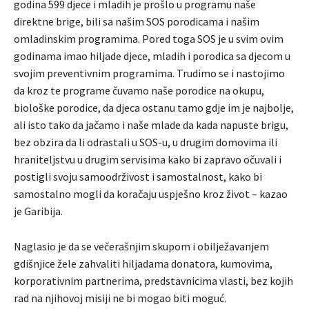
godina 599 djece i mladih je prošlo u programu naše
direktne brige, bili sa našim SOS porodicama i našim
omladinskim programima. Pored toga SOS je u svim ovim
godinama imao hiljade djece, mladih i porodica sa djecom u
svojim preventivnim programima. Trudimo se i nastojimo
da kroz te programe čuvamo naše porodice na okupu,
biološke porodice, da djeca ostanu tamo gdje im je najbolje,
ali isto tako da jačamo i naše mlade da kada napuste brigu,
bez obzira da li odrastali u SOS-u, u drugim domovima ili
hraniteljstvu u drugim servisima kako bi zapravo očuvali i
postigli svoju samoodrživost i samostalnost, kako bi
samostalno mogli da koračaju uspješno kroz život – kazao
je Garibija.
Naglasio je da se večerašnjim skupom i obilježavanjem
gdišnjice žele zahvaliti hiljadama donatora, kumovima,
korporativnim partnerima, predstavnicima vlasti, bez kojih
rad na njihovoj misiji ne bi mogao biti moguć.