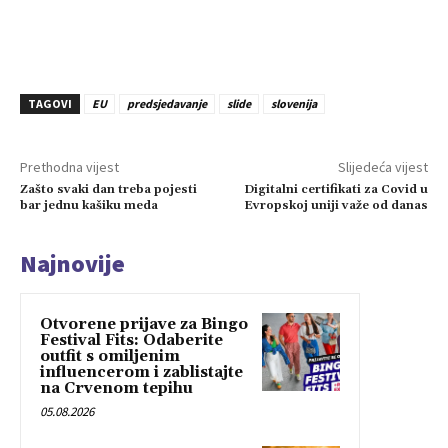
TAGOVI
EU
predsjedavanje
slide
slovenija
Prethodna vijest
Slijedeća vijest
Zašto svaki dan treba pojesti
Digitalni certifikati za Covid u
bar jednu kašiku meda
Evropskoj uniji važe od danas
Najnovije
Otvorene prijave za Bingo
Festival Fits: Odaberite
outfit s omiljenim
influencerom i zablistajte
na Crvenom tepihu
05.08.2026