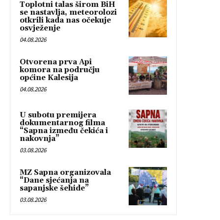
Toplotni talas širom BiH
se nastavlja, meteorolozi
otkrili kada nas očekuje
osvježenje
04.08.2026
Otvorena prva Api
komora na području
općine Kalesija
04.08.2026
U subotu premijera
dokumentarnog filma
“Sapna između čekića i
nakovnja”
03.08.2026
MZ Sapna organizovala
“Dane sjećanja na
sapanjske šehide”
03.08.2026