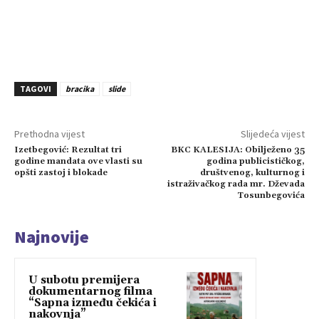
TAGOVI
bracika
slide
Prethodna vijest
Slijedeća vijest
Izetbegović: Rezultat tri
BKC KALESIJA: Obilježeno 35
godine mandata ove vlasti su
godina publicističkog,
opšti zastoj i blokade
društvenog, kulturnog i
istraživačkog rada mr. Dževada
Tosunbegovića
Najnovije
U subotu premijera
dokumentarnog filma
“Sapna između čekića i
nakovnja”