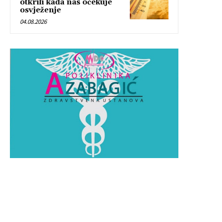
otkrili kada nas očekuje
osvježenje
04.08.2026