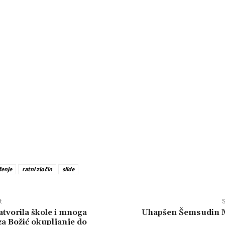
šenje
ratni zločin
slide
t
S
tvorila škole i mnoga
Uhapšen Šemsudin 
za Božić okupljanje do