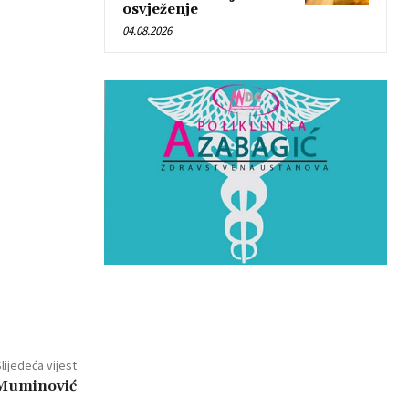
osvježenje
04.08.2026
lijedeća vijest
Muminović