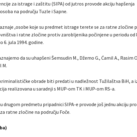
ncije za istrage i zaštitu (SIPA) od jutros provode akciju hapšenja
osoba na području Tuzle i Sapne.
aznaje ,osobe koje su predmet istrage terete se za ratne zločine p
vništva i ratne zločine protiv zarobljenika počinjene u periodu od 
o 6. jula 1994. godine.
znajemo da su uhapšeni Šemsudin M., Džemo G., Ćamil A., Rasim O.
l M.
riminalističke obrade biti predati u nadležnost Tužilaštva BiH, a i
akcija realizovana u saradnji s MUP-om TK i MUP-om RS-a.
u drugom predmetu pripadnici SIPA-e provode još jednu akciju pro
za ratne zločine na području Foče.
.ba)