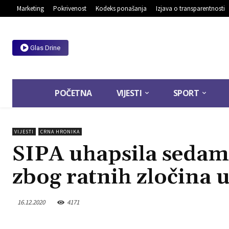
Marketing
Pokrivenost
Kodeks ponašanja
Izjava o transparentnosti
Glas Drine
POČETNA
VIJESTI
SPORT
VIJESTI
CRNA HRONIKA
SIPA uhapsila sedam 
zbog ratnih zločina 
16.12.2020
4171