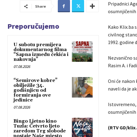
Pripadnici Age
Share
osumnjičenih 
Preporučujemo
Kako Klix.ba s
civilnog stano
1992. godine d
U subotu premijera
dokumentarnog filma
“Sapna između čekića i
Nezvanično sa
nakovnja”
Rasim A. i Fadi
07.08.2026
“Semirove kobre”
Oni će nakon k
obilježile 34.
naveli da je 
godišnjicu od
formiranja ove
jedinice
Istovremeno, 
07.08.2026
osumnjičenih 
Bingo Ljetno kino
Tuzla: Četvrto ljeto
(RTV GD/klix
zaredom Trg slobode
postaje Naše mjesto