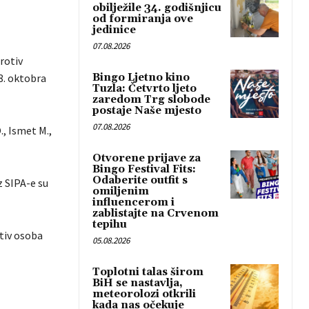
obilježile 34. godišnjicu
od formiranja ove
jedinice
07.08.2026
rotiv
8. oktobra
Bingo Ljetno kino
Tuzla: Četvrto ljeto
zaredom Trg slobode
postaje Naše mjesto
07.08.2026
, Ismet M.,
Otvorene prijave za
Bingo Festival Fits:
Odaberite outfit s
z SIPA-e su
omiljenim
influencerom i
zablistajte na Crvenom
tepihu
tiv osoba
05.08.2026
Toplotni talas širom
BiH se nastavlja,
meteorolozi otkrili
kada nas očekuje