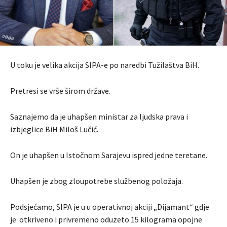
U toku je velika akcija SIPA-e po naredbi Tužilaštva BiH.
Pretresi se vrše širom države.
Saznajemo da je uhapšen ministar za ljudska prava i
izbjeglice BiH Miloš Lučić.
On je uhapšen u Istočnom Sarajevu ispred jedne teretane.
Uhapšen je zbog zloupotrebe službenog položaja.
Podsjećamo, SIPA je u u operativnoj akciji „Dijamant“ gdje
je otkriveno i privremeno oduzeto 15 kilograma opojne