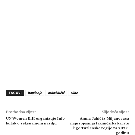
TAGOVI
hapšenje
miloš lučić
slide
Prethodna vijest
Slijedeća vijest
UN Women BiH organizuje Info
Amna Jahić iz Miljanovaca
kutak o seksualnom nasilju
najuspješnija takmičarka karate
lige Tuzlanske regije za 2022.
godinu