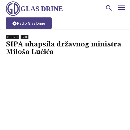
GLAS DRINE
Radio Glas Drine
VIJESTI
BIH
SIPA uhapsila državnog ministra
Miloša Lučića