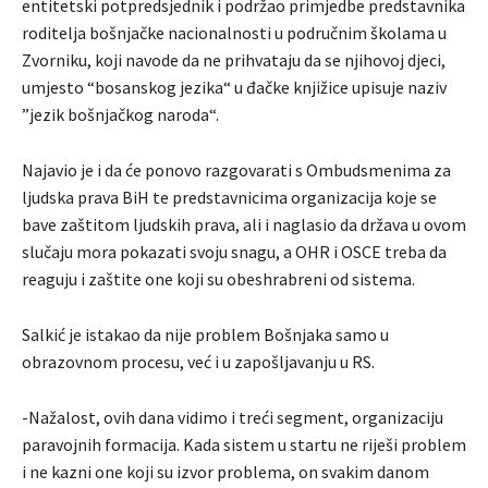
entitetski potpredsjednik i podržao primjedbe predstavnika
roditelja bošnjačke nacionalnosti u područnim školama u
Zvorniku, koji navode da ne prihvataju da se njihovoj djeci,
umjesto “bosanskog jezika“ u đačke knjižice upisuje naziv
”jezik bošnjačkog naroda“.
Najavio je i da će ponovo razgovarati s Ombudsmenima za
ljudska prava BiH te predstavnicima organizacija koje se
bave zaštitom ljudskih prava, ali i naglasio da država u ovom
slučaju mora pokazati svoju snagu, a OHR i OSCE treba da
reaguju i zaštite one koji su obeshrabreni od sistema.
Salkić je istakao da nije problem Bošnjaka samo u
obrazovnom procesu, već i u zapošljavanju u RS.
-Nažalost, ovih dana vidimo i treći segment, organizaciju
paravojnih formacija. Kada sistem u startu ne riješi problem
i ne kazni one koji su izvor problema, on svakim danom