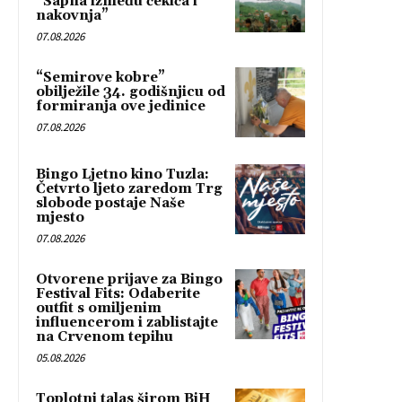
“Sapna između čekića i
nakovnja”
07.08.2026
“Semirove kobre”
obilježile 34. godišnjicu od
formiranja ove jedinice
07.08.2026
Bingo Ljetno kino Tuzla:
Četvrto ljeto zaredom Trg
slobode postaje Naše
mjesto
07.08.2026
Otvorene prijave za Bingo
Festival Fits: Odaberite
outfit s omiljenim
influencerom i zablistajte
na Crvenom tepihu
05.08.2026
Toplotni talas širom BiH