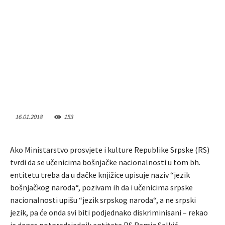
16.01.2018
153
Ako Ministarstvo prosvjete i kulture Republike Srpske (RS)
tvrdi da se učenicima bošnjačke nacionalnosti u tom bh.
entitetu treba da u đačke knjižice upisuje naziv “jezik
bošnjačkog naroda“, pozivam ih da i učenicima srpske
nacionalnosti upišu “jezik srpskog naroda“, a ne srpski
jezik, pa će onda svi biti podjednako diskriminisani – rekao