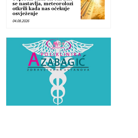
se nastavlja, meteorolozi
otkrili kada nas očekuje
osvježenje
04.08.2026