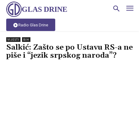
GLAS DRINE
Radio Glas Drine
VIJESTI
BIH
Salkić: Zašto se po Ustavu RS-a ne
piše i “jezik srpskog naroda”?