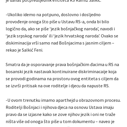
je danas potpredsjednik entiteta RS Ramiz Salkić.
-Ukoliko idemo na potpuno, doslovno i dosljedno
provođenje onoga što piše u Ustavu RS-a, onda bi bilo
logično da, ako se piše ‘jezik bošnjačkog naroda’, navodi i
‘jezik srpskog naroda’ ili ‘jezik hrvatskog naroda’. Ovako se
diskiminacija vrši samo nad Bošnjacima s jasnim ciljem –
rekao je Salkić Feni.
Smatra da je osporavanje prava bošnjačkim đacima u RS na
bosanski jezik nastavak kontinuirane diskriminacaije koja
se provodi godinama na prostoru ovog entiteta s ciljem da
se izvrši pritisak na ove roditelje i djecu da napuste RS.
-U ovom trenutku imamo aparthejd u obrazovnom procesu.
Roditelji Bošnjaci i njihova djeca na osnovu Ustava imaju
pravo da se izjasne kako se zove njihov jezik i oni ne traže
ništa više od onoga što piše u tom dokumentu – naveo je