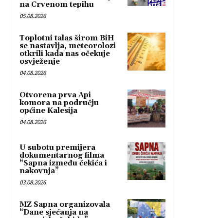
na Crvenom tepihu
05.08.2026
Toplotni talas širom BiH
se nastavlja, meteorolozi
otkrili kada nas očekuje
osvježenje
04.08.2026
Otvorena prva Api
komora na području
općine Kalesija
04.08.2026
U subotu premijera
dokumentarnog filma
“Sapna između čekića i
nakovnja”
03.08.2026
MZ Sapna organizovala
“Dane sjećanja na