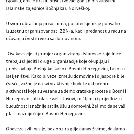
Gjoviku, dok je u Oslu prisustvovao godišnjoj skupštini
Islamske zajednice Bošnjaka u Norveškoj.
U svom obraćanju prisutnima, potpredsjenik je pohvalio
izuzetnu organizovanost IZBN-a, kao i predanost u radu na
očuvanju čvrstih veza sa domovinom.
-Ovakav svijetli primjer organiziranja Islamske zajednice
trebaju slijediti i druge organizacije koje okupljaju i
predstavljaju Bošnjake, kako u Bosni i Hercegovini, tako i u
iseljeništvu. Kako bi veze između domovine i dijaspore bile
čvršće, važno je da svi vi aktivnije budete uključeni u
aktivnosti koje su vezane za demokratske procese u Bosni i
Hercegovini, ali i da se vaši stavovi, mišljenja i prijedlozi u
budućnosti snažnije artikulišu u domovini. Želimo da se vaš
glas snažnije čuje u Bosni i Hercegovini.
Obaveza svih nas je, bez obzira gdje danas živimo, da damo