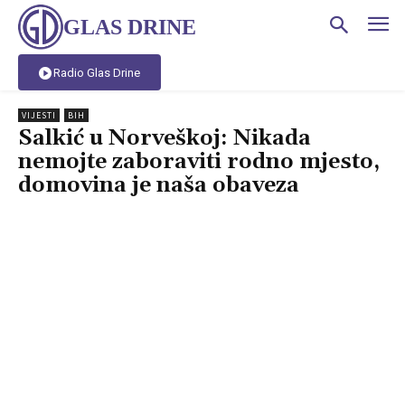
GLAS DRINE
Radio Glas Drine
VIJESTI
BIH
Salkić u Norveškoj: Nikada
nemojte zaboraviti rodno mjesto,
domovina je naša obaveza