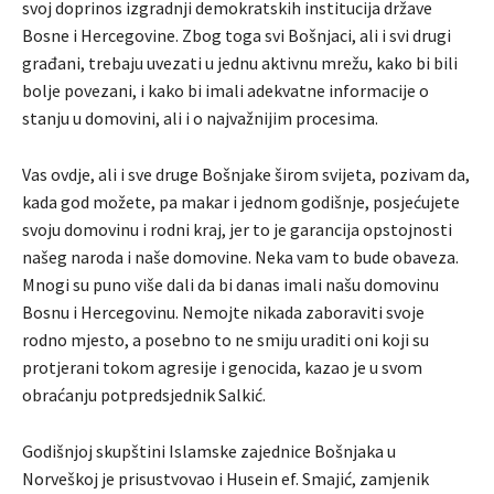
svoj doprinos izgradnji demokratskih institucija države
Bosne i Hercegovine. Zbog toga svi Bošnjaci, ali i svi drugi
građani, trebaju uvezati u jednu aktivnu mrežu, kako bi bili
bolje povezani, i kako bi imali adekvatne informacije o
stanju u domovini, ali i o najvažnijim procesima.
Vas ovdje, ali i sve druge Bošnjake širom svijeta, pozivam da,
kada god možete, pa makar i jednom godišnje, posjećujete
svoju domovinu i rodni kraj, jer to je garancija opstojnosti
našeg naroda i naše domovine. Neka vam to bude obaveza.
Mnogi su puno više dali da bi danas imali našu domovinu
Bosnu i Hercegovinu. Nemojte nikada zaboraviti svoje
rodno mjesto, a posebno to ne smiju uraditi oni koji su
protjerani tokom agresije i genocida, kazao je u svom
obraćanju potpredsjednik Salkić.
Godišnjoj skupštini Islamske zajednice Bošnjaka u
Norveškoj je prisustvovao i Husein ef. Smajić, zamjenik