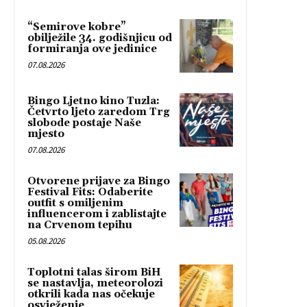
“Semirove kobre”
obilježile 34. godišnjicu od
formiranja ove jedinice
07.08.2026
Bingo Ljetno kino Tuzla:
Četvrto ljeto zaredom Trg
slobode postaje Naše
mjesto
07.08.2026
Otvorene prijave za Bingo
Festival Fits: Odaberite
outfit s omiljenim
influencerom i zablistajte
na Crvenom tepihu
05.08.2026
Toplotni talas širom BiH
se nastavlja, meteorolozi
otkrili kada nas očekuje
osvježenje