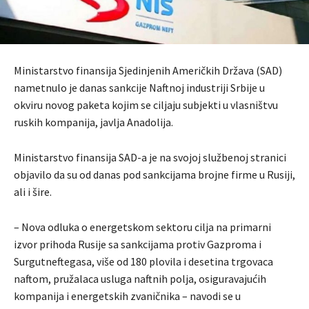
Ministarstvo finansija Sjedinjenih Američkih Država (SAD)
nametnulo je danas sankcije Naftnoj industriji Srbije u
okviru novog paketa kojim se ciljaju subjekti u vlasništvu
ruskih kompanija, javlja Anadolija.
Ministarstvo finansija SAD-a je na svojoj službenoj stranici
objavilo da su od danas pod sankcijama brojne firme u Rusiji,
ali i šire.
– Nova odluka o energetskom sektoru cilja na primarni
izvor prihoda Rusije sa sankcijama protiv Gazproma i
Surgutneftegasa, više od 180 plovila i desetina trgovaca
naftom, pružalaca usluga naftnih polja, osiguravajućih
kompanija i energetskih zvaničnika – navodi se u