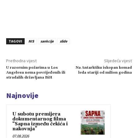
TAGOVI
NIS
sankcije
slide
Prethodna vijest
Slijedeća vijest
U razornim požarima u Los
Na Antarktiku iskopan komad
Angelesu nema povrijeđenih ili
leda stariji od milion godina
stradalih državljana BiH
Najnovije
U subotu premijera
dokumentarnog filma
“Sapna između čekića i
nakovnja”
07.08.2026