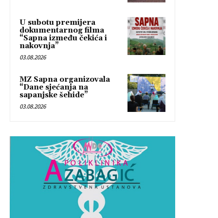
U subotu premijera
dokumentarnog filma
“Sapna između čekića i
nakovnja”
03.08.2026
MZ Sapna organizovala
“Dane sjećanja na
sapanjske šehide”
03.08.2026