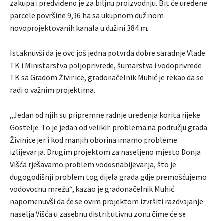
zakupa i predviđeno je za biljnu proizvodnju. Bit će uređene
parcele površine 9,96 ha sa ukupnom dužinom
novoprojektovanih kanala u dužini 384 m.
Istaknuvši da je ovo još jedna potvrda dobre saradnje Vlade
TK i Ministarstva poljoprivrede, šumarstva i vodoprivrede
TK sa Gradom Živinice, gradonačelnik Muhić je rekao da se
radi o važnim projektima.
„Jedan od njih su pripremne radnje uređenja korita rijeke
Gostelje. To je jedan od velikih problema na području grada
Živinice jer i kod manjih oborina imamo probleme
izlijevanja. Drugim projektom za naseljeno mjesto Donja
Višća rješavamo problem vodosnabijevanja, što je
dugogodišnji problem tog dijela grada gdje premošćujemo
vodovodnu mrežu“, kazao je gradonačelnik Muhić
napomenuvši da će se ovim projektom izvršiti razdvajanje
naselja Višća u zasebnu distributivnu zonu čime će se