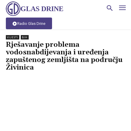
GLAS DRINE
Radio Glas Drine
VIJESTI
BIH
Rješavanje problema
vodosnabdijevanja i uređenja
zapuštenog zemljišta na području
Živinica