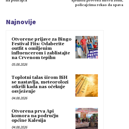
na policajca
sjedištu prevesti mrtvu ženu,
policajcima rekao da spava
Najnovije
Otvorene prijave za Bingo
Festival Fits: Odaberite
outfit s omiljenim
influencerom i zablistajte
na Crvenom tepihu
05.08.2026
Toplotni talas širom BiH
se nastavlja, meteorolozi
otkrili kada nas očekuje
osvježenje
04.08.2026
Otvorena prva Api
komora na području
općine Kalesija
04.08.2026