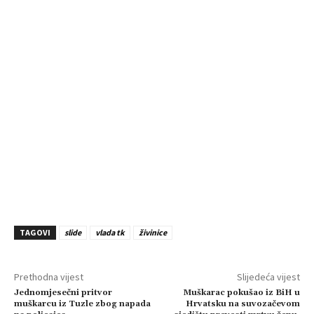
TAGOVI
slide
vlada tk
živinice
Prethodna vijest
Slijedeća vijest
Jednomjesečni pritvor
Muškarac pokušao iz BiH u
muškarcu iz Tuzle zbog napada
Hrvatsku na suvozačevom