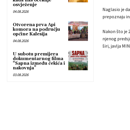
kada nas očekuje
osvježenje
Naglasio je da
04.08.2026
prepoznaju ins
Otvorena prva Api
komora na području
Nakon što je 2
općine Kalesija
njenog predsj
04.08.2026
širi, javlja MI
U subotu premijera
dokumentarnog filma
“Sapna između čekića i
nakovnja”
03.08.2026