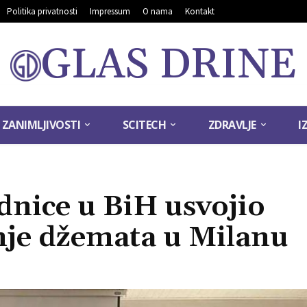
Politika privatnosti
Impressum
O nama
Kontakt
GLAS DRINE
ZANIMLJIVOSTI
SCITECH
ZDRAVLJE
I
ednice u BiH usvojio
nje džemata u Milanu