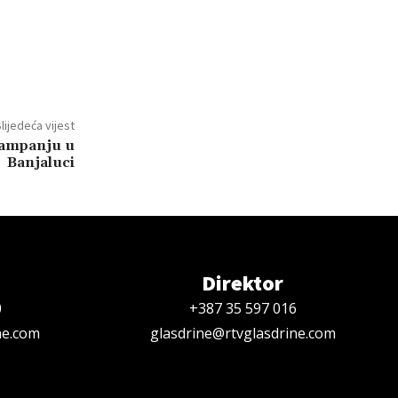
lijedeća vijest
kampanju u
Banjaluci
Direktor
0
+387 35 597 016
ne.com
glasdrine@rtvglasdrine.com