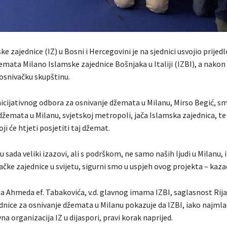
ke zajednice (IZ) u Bosni i Hercegovini je na sjednici usvojio prijed
mata Milano Islamske zajednice Bošnjaka u Italiji (IZBI), a nakon 
 osnivačku skupštinu.
nicijativnog odbora za osnivanje džemata u Milanu, Mirso Begić, sm
emata u Milanu, svjetskoj metropoli, jača Islamska zajednica, te 
ji će htjeti posjetiti taj džemat.
 sada veliki izazovi, ali s podrškom, ne samo naših ljudi u Milanu, i 
jačke zajednice u svijetu, sigurni smo u uspjeh ovog projekta – kaza
a Ahmeda ef. Tabakovića, v.d. glavnog imama IZBI, saglasnost Rij
dnice za osnivanje džemata u Milanu pokazuje da IZBI, iako najmla
a organizacija IZ u dijaspori, pravi korak naprijed.