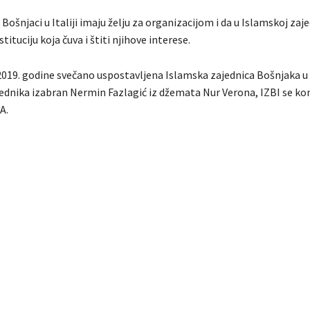
 Bošnjaci u Italiji imaju želju za organizacijom i da u Islamskoj zaje
tituciju koja čuva i štiti njihove interese.
019. godine svečano uspostavljena Islamska zajednica Bošnjaka u It
ednika izabran Nermin Fazlagić iz džemata Nur Verona, IZBI se ko
NA.