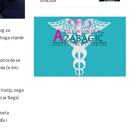
03.08.2026
log za
toga slijede
atra da se
da će biti
Italiji, nego
o je Begić.
aseta
đa i