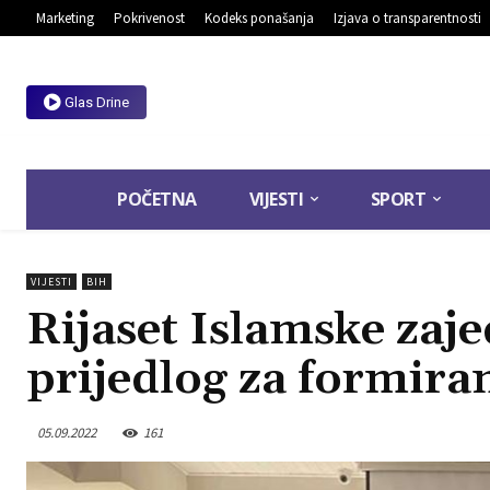
Marketing
Pokrivenost
Kodeks ponašanja
Izjava o transparentnosti
Glas Drine
POČETNA
VIJESTI
SPORT
VIJESTI
BIH
Rijaset Islamske zaj
prijedlog za formira
05.09.2022
161