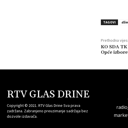
TAGOVI
dže
Prethodna vijes
KO SDA TK p
Opće izbore
RTV GLAS DRINE
Copyright © 2021. RTV Glas Drine Sva prava
radi
zadržana. Zabranjeno preuzimanje sadržaja bez
market
dozvole izdavača.