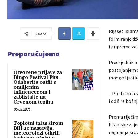
Rijaset Islams
Share
formiranje dže
i pripreme za
Preporučujemo
Predsjednik I
postojanjem dž
Otvorene prijave za
Bingo Festival Fits:
mnogo ljudi ko
Odaberite outfit s
omiljenim
influencerom i
– Pred nama su
zablistajte na
i od šire bošn
Crvenom tepihu
05.08.2026
Prema riječim
Toplotni talas širom
Islamske zaje
BiH se nastavlja,
najmanja krovn
meteorolozi otkrili