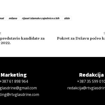
mat
milano
rijaset islamske zajednice u bih
slide
t
S
redstavio kandidate za
Pokret za Državu počeo 
 2022.
Marketing
Redakcija
+387 61 898 964
+387 35 599 01
oglasdrine@gmail.com
redakcija@rtvglasdri
ing@rtvglasdrine.com