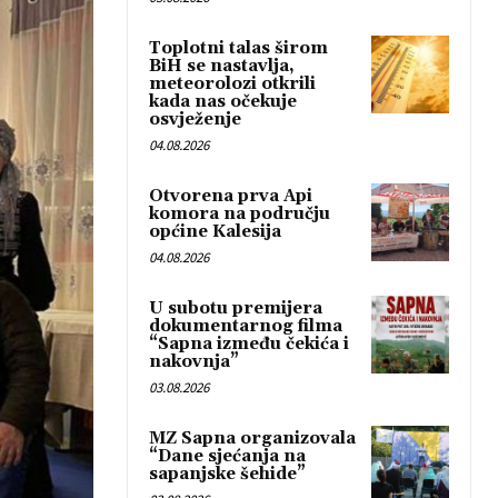
Toplotni talas širom
BiH se nastavlja,
meteorolozi otkrili
kada nas očekuje
osvježenje
04.08.2026
Otvorena prva Api
komora na području
općine Kalesija
04.08.2026
U subotu premijera
dokumentarnog filma
“Sapna između čekića i
nakovnja”
03.08.2026
MZ Sapna organizovala
“Dane sjećanja na
sapanjske šehide”