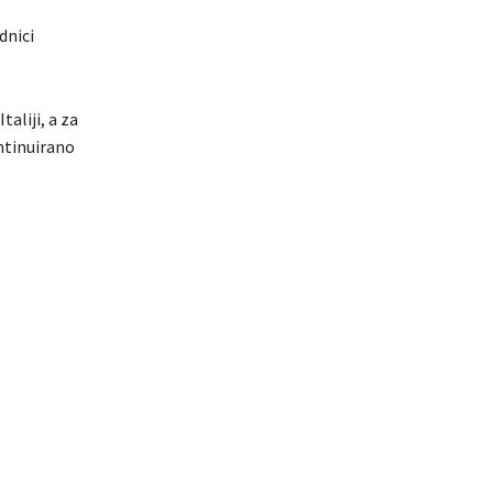
dnici
aliji, a za
ntinuirano