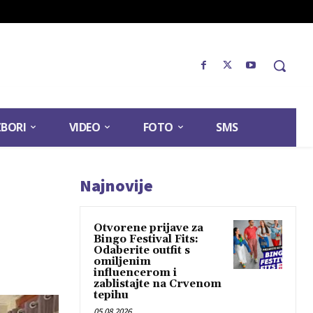
ZBORI
VIDEO
FOTO
SMS
Najnovije
Otvorene prijave za
Bingo Festival Fits:
Odaberite outfit s
omiljenim
influencerom i
zablistajte na Crvenom
tepihu
05.08.2026