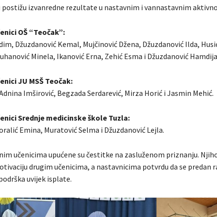
 postižu izvanredne rezultate u nastavnim i vannastavnim aktivn
enici OŠ “Teočak”:
dim, Džuzdanović Kemal, Mujčinović Džena, Džuzdanović Ilda, Husić
Nuhanović Minela, Ikanović Erna, Zehić Esma i Džuzdanović Hamdija
enici JU MSŠ Teočak:
Adnina Imširović, Begzada Serdarević, Mirza Horić i Jasmin Mehić.
enici Srednje medicinske škole Tuzla:
Ćoralić Emina, Muratović Selma i Džuzdanović Lejla.
im učenicima upućene su čestitke na zasluženom priznanju. Njih
otivaciju drugim učenicima, a nastavnicima potvrdu da se predan ra
odrška uvijek isplate.