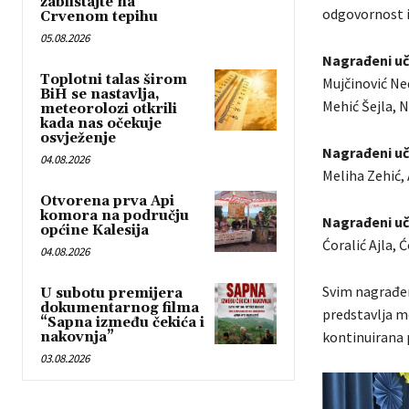
zablistajte na
odgovornost i
Crvenom tepihu
05.08.2026
Nagrađeni uč
Toplotni talas širom
Mujčinović Ne
BiH se nastavlja,
Mehić Šejla, 
meteorolozi otkrili
kada nas očekuje
osvježenje
Nagrađeni uč
04.08.2026
Meliha Zehić, 
Otvorena prva Api
komora na području
Nagrađeni uč
općine Kalesija
Ćoralić Ajla, 
04.08.2026
Svim nagrađen
U subotu premijera
dokumentarnog filma
predstavlja m
“Sapna između čekića i
kontinuirana p
nakovnja”
03.08.2026