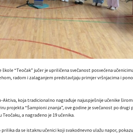
e škole “Teočak” jučer je upriličena svečanost posvećena učenicima
ehom, radom i zalaganjem predstavljaju primjer vršnjacima i ponos
ro-Aktiva, koja tradicionalno nagrađuje najuspješnije učenike širo
iru projekta “Šampioni znanja”, ove godine je svečanost po drugi 
u Teočaku, a nagrađeno je 19 učenika.
 prilika da se istaknu učenici koji svakodnevno ulažu napor, pokazu