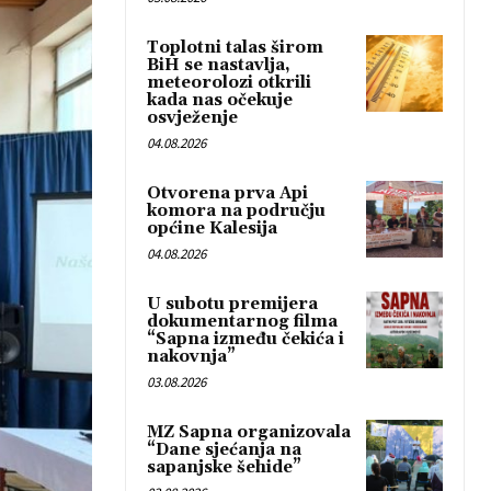
Toplotni talas širom
BiH se nastavlja,
meteorolozi otkrili
kada nas očekuje
osvježenje
04.08.2026
Otvorena prva Api
komora na području
općine Kalesija
04.08.2026
U subotu premijera
dokumentarnog filma
“Sapna između čekića i
nakovnja”
03.08.2026
MZ Sapna organizovala
“Dane sjećanja na
sapanjske šehide”