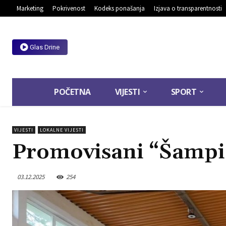
Marketing
Pokrivenost
Kodeks ponašanja
Izjava o transparentnosti
Glas Drine
POČETNA
VIJESTI
SPORT
VIJESTI
LOKALNE VIJESTI
Promovisani “Šampio
03.12.2025
254