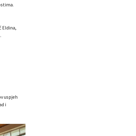
ostima.
 Eldina,
.
ov uspjeh
d i