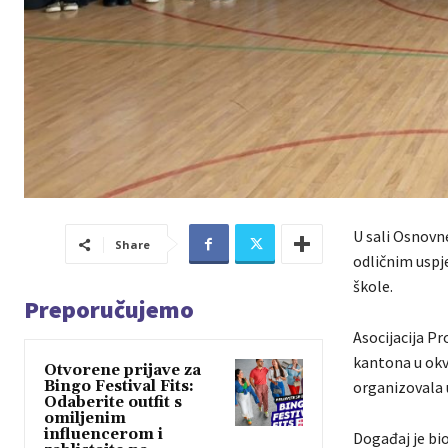
U sali Osnovn
Share
odličnim uspj
škole.
Preporučujemo
Asocijacija P
kantona u okv
Otvorene prijave za
Bingo Festival Fits:
organizovala 
Odaberite outfit s
omiljenim
influencerom i
Događaj je bio