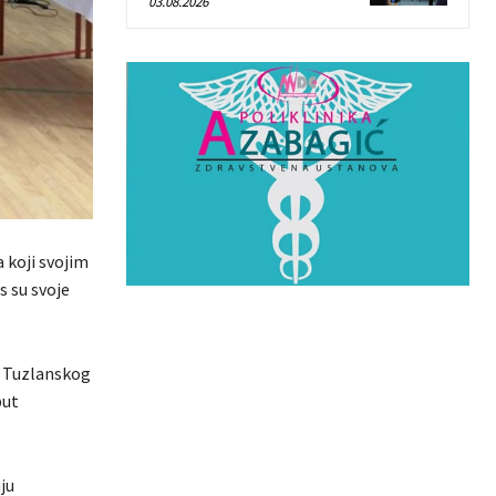
03.08.2026
 koji svojim
 su svoje
m Tuzlanskog
put
ju