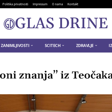
Politika privatnosti
Impressum
O nama
Kontakt
GLAS DRINE
ZANIMLJIVOSTI
SCITECH
ZDRAVLJE
I
ni znanja” iz Teočak