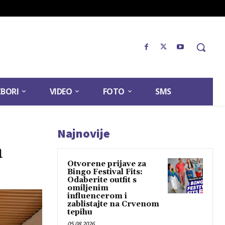
ZBORI
VIDEO
FOTO
SMS
Najnovije
a
Otvorene prijave za
Bingo Festival Fits:
Odaberite outfit s
omiljenim
influencerom i
zablistajte na Crvenom
tepihu
05.08.2026