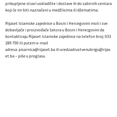
prikupljene stvari uskladište i dostave ih do sabirnih centara
koji će im biti naznačeni u medžlisima ili džematima.
Rijaset Islamske zajednice u Bosni i Hercegovini moli i sve
dobavljače i proizvođače šatora u Bosni i Herecgovini da
kontaktiraju Rijaset Islamske zajednice na telefon broj: 033
289 700 ili putem e-mail
adresa: pisarnica@rijaset.ba ili uredzadrustvenubrigu@rijas
et.ba – piše u proglasu.