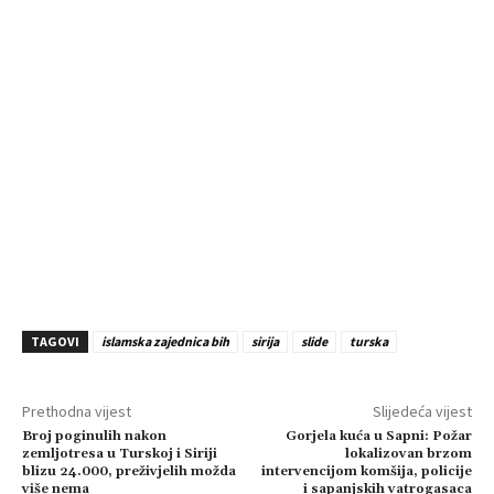
TAGOVI
islamska zajednica bih
sirija
slide
turska
Prethodna vijest
Slijedeća vijest
Broj poginulih nakon
Gorjela kuća u Sapni: Požar
zemljotresa u Turskoj i Siriji
lokalizovan brzom
blizu 24.000, preživjelih možda
intervencijom komšija, policije
više nema
i sapanjskih vatrogasaca