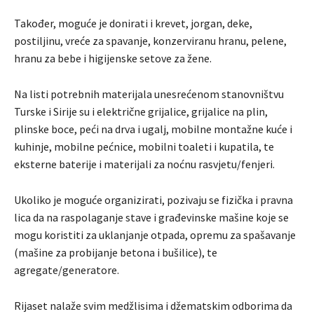
Također, moguće je donirati i krevet, jorgan, deke,
postiljinu, vreće za spavanje, konzerviranu hranu, pelene,
hranu za bebe i higijenske setove za žene.
Na listi potrebnih materijala unesrećenom stanovništvu
Turske i Sirije su i električne grijalice, grijalice na plin,
plinske boce, peći na drva i ugalj, mobilne montažne kuće i
kuhinje, mobilne pećnice, mobilni toaleti i kupatila, te
eksterne baterije i materijali za noćnu rasvjetu/fenjeri.
Ukoliko je moguće organizirati, pozivaju se fizička i pravna
lica da na raspolaganje stave i građevinske mašine koje se
mogu koristiti za uklanjanje otpada, opremu za spašavanje
(mašine za probijanje betona i bušilice), te
agregate/generatore.
Rijaset nalaže svim medžlisima i džematskim odborima da