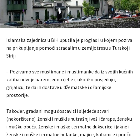
Islamska zajednica u BiH uputila je proglas i u kojem poziva
na prikupljanje pomoći stradalim u zemljotresu u Turskoj i
Siriji.
– Pozivamo sve muslimane i muslimanke da iz svojih kućnih
zaliha odvoje barem jedno ćebe i, ukoliko posjeduju,
grijalicu, te da ih dostave u džematske i džamijske
prostorije.
Također, građani mogu dostaviti i sljedeće stvari
(nekorištene): ženski i muški unutrašnji veš i čarape, žensku
i mušku obuću, ženske i muške termalne dukserice i jakne i
ženske i muške termalne helanke, majice, kabanice i pončo.