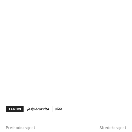
TAGOVI
josip broz tito
slide
Prethodna vijest
Slijedeća vijest