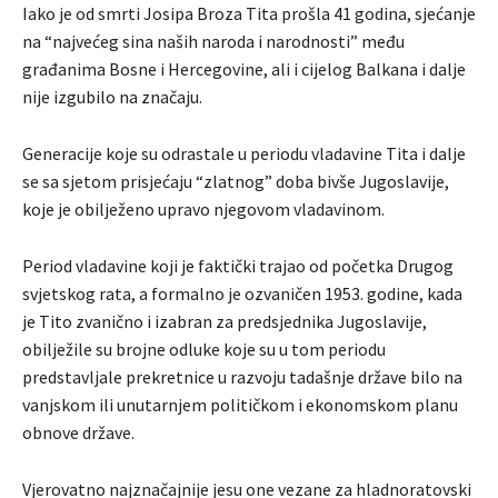
Iako je od smrti Josipa Broza Tita prošla 41 godina, sjećanje
na “najvećeg sina naših naroda i narodnosti” među
građanima Bosne i Hercegovine, ali i cijelog Balkana i dalje
nije izgubilo na značaju.
Generacije koje su odrastale u periodu vladavine Tita i dalje
se sa sjetom prisjećaju “zlatnog” doba bivše Jugoslavije,
koje je obilježeno upravo njegovom vladavinom.
Period vladavine koji je faktički trajao od početka Drugog
svjetskog rata, a formalno je ozvaničen 1953. godine, kada
je Tito zvanično i izabran za predsjednika Jugoslavije,
obilježile su brojne odluke koje su u tom periodu
predstavljale prekretnice u razvoju tadašnje države bilo na
vanjskom ili unutarnjem političkom i ekonomskom planu
obnove države.
Vjerovatno najznačajnije jesu one vezane za hladnoratovski