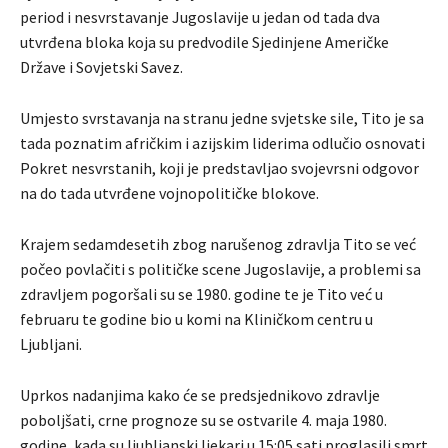
period i nesvrstavanje Jugoslavije u jedan od tada dva
utvrđena bloka koja su predvodile Sjedinjene Američke
Države i Sovjetski Savez.
Umjesto svrstavanja na stranu jedne svjetske sile, Tito je sa
tada poznatim afričkim i azijskim liderima odlučio osnovati
Pokret nesvrstanih, koji je predstavljao svojevrsni odgovor
na do tada utvrđene vojnopolitičke blokove.
Krajem sedamdesetih zbog narušenog zdravlja Tito se već
počeo povlačiti s političke scene Jugoslavije, a problemi sa
zdravljem pogoršali su se 1980. godine te je Tito već u
februaru te godine bio u komi na Kliničkom centru u
Ljubljani.
Uprkos nadanjima kako će se predsjednikovo zdravlje
poboljšati, crne prognoze su se ostvarile 4. maja 1980.
godine, kada su ljubljanski ljekari u 15:05 sati proglasili smrt