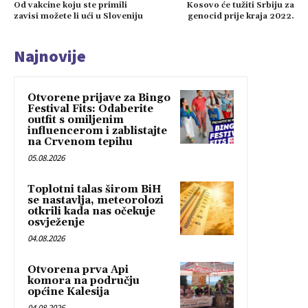
Od vakcine koju ste primili
Kosovo će tužiti Srbiju za
zavisi možete li ući u Sloveniju
genocid prije kraja 2022.
Najnovije
Otvorene prijave za Bingo
Festival Fits: Odaberite
outfit s omiljenim
influencerom i zablistajte
na Crvenom tepihu
05.08.2026
Toplotni talas širom BiH
se nastavlja, meteorolozi
otkrili kada nas očekuje
osvježenje
04.08.2026
Otvorena prva Api
komora na području
općine Kalesija
04.08.2026