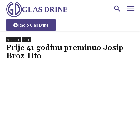
GLAS DRINE
Radio Glas Drine
VIJESTI
BIH
Prije 41 godinu preminuo Josip
Broz Tito