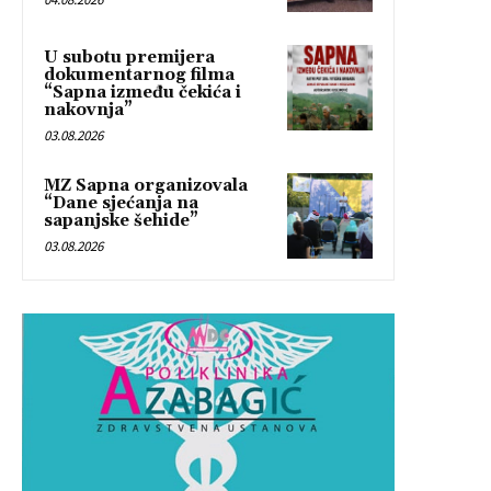
U subotu premijera
dokumentarnog filma
“Sapna između čekića i
nakovnja”
03.08.2026
MZ Sapna organizovala
“Dane sjećanja na
sapanjske šehide”
03.08.2026