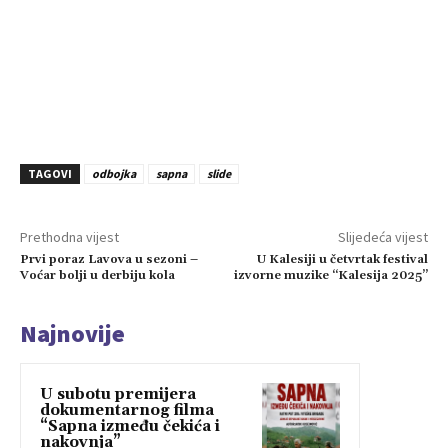
TAGOVI
odbojka
sapna
slide
Prethodna vijest
Slijedeća vijest
Prvi poraz Lavova u sezoni –
U Kalesiji u četvrtak festival
Voćar bolji u derbiju kola
izvorne muzike “Kalesija 2025”
Najnovije
U subotu premijera
dokumentarnog filma
“Sapna između čekića i
nakovnja”