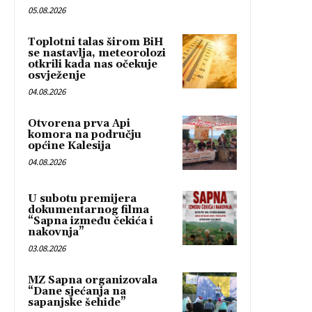
05.08.2026
Toplotni talas širom BiH
se nastavlja, meteorolozi
otkrili kada nas očekuje
osvježenje
04.08.2026
Otvorena prva Api
komora na području
općine Kalesija
04.08.2026
U subotu premijera
dokumentarnog filma
“Sapna između čekića i
nakovnja”
03.08.2026
MZ Sapna organizovala
“Dane sjećanja na
sapanjske šehide”