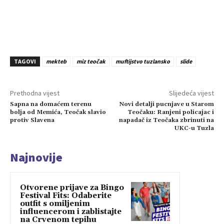
TAGOVI
mekteb
miz teočak
muftijstvo tuzlansko
slide
Prethodna vijest
Slijedeća vijest
Sapna na domaćem terenu
Novi detalji pucnjave u Starom
bolja od Memića, Teočak slavio
Teočaku: Ranjeni policajac i
protiv Slavena
napadač iz Teočaka zbrinuti na
UKC-u Tuzla
Najnovije
Otvorene prijave za Bingo
Festival Fits: Odaberite
outfit s omiljenim
influencerom i zablistajte
na Crvenom tepihu