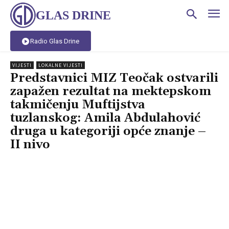
GLAS DRINE
Radio Glas Drine
VIJESTI
LOKALNE VIJESTI
Predstavnici MIZ Teočak ostvarili
zapažen rezultat na mektepskom
takmičenju Muftijstva
tuzlanskog: Amila Abdulahović
druga u kategoriji opće znanje –
II nivo