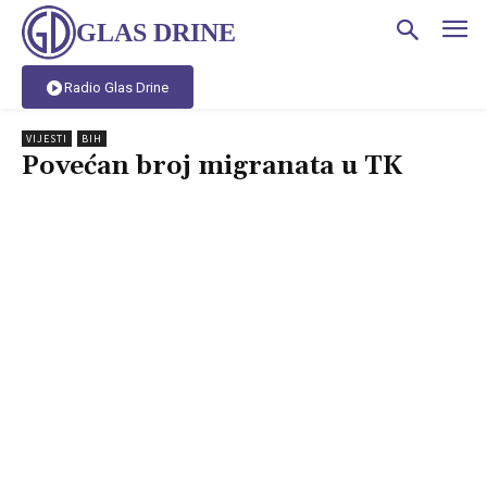
GLAS DRINE
Radio Glas Drine
VIJESTI
BIH
Povećan broj migranata u TK