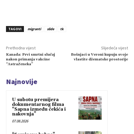
TAGOVI
migranti
slide
tk
Prethodna vijest
Slijedeća vijest
Kanada: Prvi smrtni slučaj
Bošnjaci u Veroni kupuju svoje
nakon primanja vakcine
vlastite džematske prostorije
“AstraZeneka”
Najnovije
U subotu premijera
dokumentarnog filma
“Sapna između čekića i
nakovnja”
07.08.2026