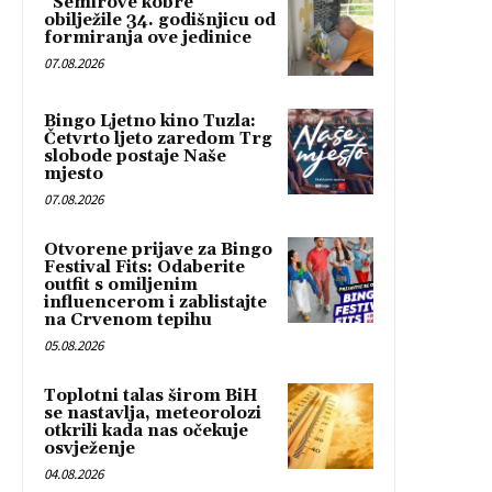
“Semirove kobre”
obilježile 34. godišnjicu od
formiranja ove jedinice
07.08.2026
Bingo Ljetno kino Tuzla:
Četvrto ljeto zaredom Trg
slobode postaje Naše
mjesto
07.08.2026
Otvorene prijave za Bingo
Festival Fits: Odaberite
outfit s omiljenim
influencerom i zablistajte
na Crvenom tepihu
05.08.2026
Toplotni talas širom BiH
se nastavlja, meteorolozi
otkrili kada nas očekuje
osvježenje
04.08.2026