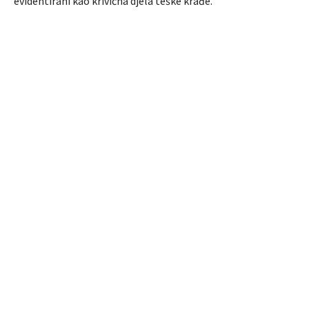
evidentirani kao krivična djela teške krađe.