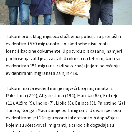
Tokom proteklog mjeseca službenici policije su pronašli i
evidentirali 570 migranata, koji kod sebe nisu imali
identifikacione dokumente ili potvrdu o iskazanoj namjeri
podnošenja zahtjeva za azil. U odnosu na februar, kada su
evidentiran 151 migrant, radi se o značajnijem povećanju
evidentiranih migranata za njih 419.
Tokom marta evidentiran je najveći broj migranata iz
Pakistana (270), Afganistana (194), Maroka (65), Eritreje
(11), Alžira (9), Indije (7), Libije (6), Egipta (3), Palestine (2) i
Tunisa, Konga i Mauritanije po 1 migrant. U ovom periodu
evidentirano je i 14 sigurnosno interesantnih događaja u
kojem su učestvovali migranti, a tri od tih događaja su