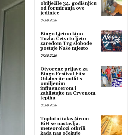
obilježile 34. godišnjicu
od formiranja ove
jedinice
07.08.2026
Bingo Ljetno kino
Tuzla: Četvrto ljeto
zaredom Trg slobode
postaje Naše mjesto
07.08.2026
Otvorene prijave za
Bingo Festival Fits:
Odaberite outfit s
omiljenim
influencerom i
zablistajte na Crvenom
tepihu
05.08.2026
Toplotni talas širom
BiH se nastavlja,
meteorolozi otkrili
kada nas očekuje