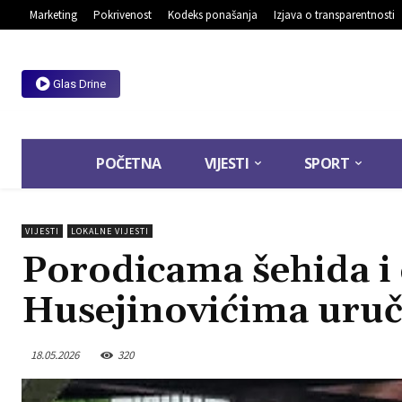
Marketing
Pokrivenost
Kodeks ponašanja
Izjava o transparentnosti
Glas Drine
POČETNA
VIJESTI
SPORT
VIJESTI
LOKALNE VIJESTI
Porodicama šehida i c
Husejinovićima uruč
18.05.2026
320