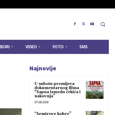
ZBORI
VIDEO
FOTO
SMS
Najnovije
U subotu premijera
dokumentarnog filma
“Sapna između čekića i
nakovnja”
07.08.2026
“Semirove kobre”