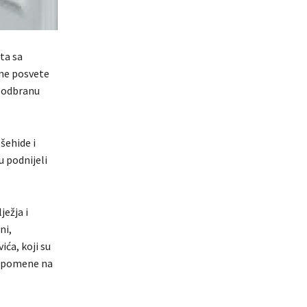
ata sa
dne posvete
a odbranu
šehide i
u podnijeli
ežja i
ni,
ića, koji su
uspomene na