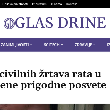
Politika privatnosti
Impressum
O nama
Kontakt
GLAS DRINE
ZANIMLJIVOSTI
SCITECH
ZDRAVLJE
I
ivilnih žrtava rata u
ene prigodne posvete