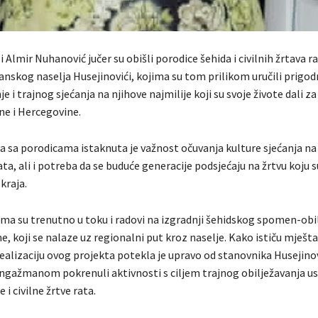
i Almir Nuhanović jučer su obišli porodice šehida i civilnih žrtava r
anskog naselja Husejinovići, kojima su tom prilikom uručili prigo
e i trajnog sjećanja na njihove najmilije koji su svoje živote dali z
ne i Hercegovine.
 sa porodicama istaknuta je važnost očuvanja kulture sjećanja na 
rata, ali i potreba da se buduće generacije podsjećaju na žrtvu koju s
kraja.
ma su trenutno u toku i radovi na izgradnji šehidskog spomen-obilj
 koji se nalaze uz regionalni put kroz naselje. Kako ističu mješta
 realizaciju ovog projekta potekla je upravo od stanovnika Husejinov
ngažmanom pokrenuli aktivnosti s ciljem trajnog obilježavanja 
 i civilne žrtve rata.