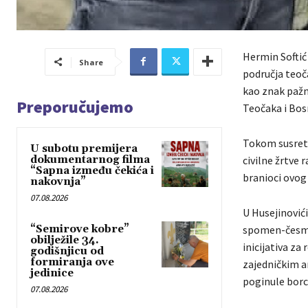
Hermin Softić 
Share
područja teoč
kao znak pažnj
Preporučujemo
Teočaka i Bos
Tokom susreta
U subotu premijera
dokumentarnog filma
civilne žrtve 
“Sapna između čekića i
branioci ovog 
nakovnja”
07.08.2026
U Husejinovići
“Semirove kobre”
spomen-česme,
obilježile 34.
inicijativa za
godišnjicu od
formiranja ove
zajedničkim a
jedinice
poginule borce
07.08.2026