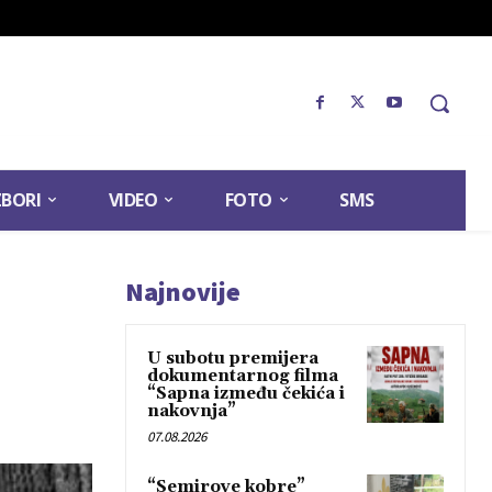
ZBORI
VIDEO
FOTO
SMS
Najnovije
U subotu premijera
dokumentarnog filma
“Sapna između čekića i
nakovnja”
07.08.2026
“Semirove kobre”