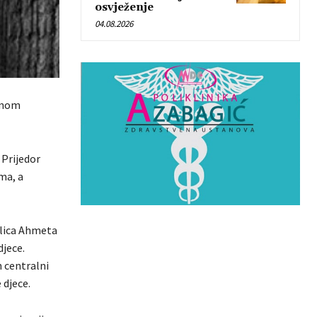
osvježenje
04.08.2026
irnom
 Prijedor
ma, a
ulica Ahmeta
djece.
n centralni
 djece.