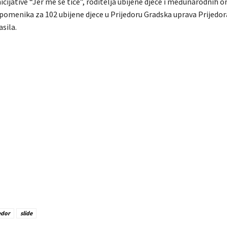
icijative “Jer me se tiče”, roditelja ubijene djece i međunarodnih o
pomenika za 102 ubijene djece u Prijedoru Gradska uprava Prijedora
asila.
edor
slide