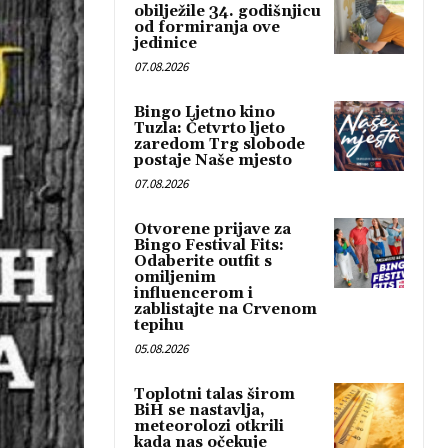
obilježile 34. godišnjicu
od formiranja ove
jedinice
07.08.2026
Bingo Ljetno kino
Tuzla: Četvrto ljeto
zaredom Trg slobode
postaje Naše mjesto
07.08.2026
Otvorene prijave za
Bingo Festival Fits:
Odaberite outfit s
omiljenim
influencerom i
zablistajte na Crvenom
tepihu
05.08.2026
Toplotni talas širom
BiH se nastavlja,
meteorolozi otkrili
kada nas očekuje