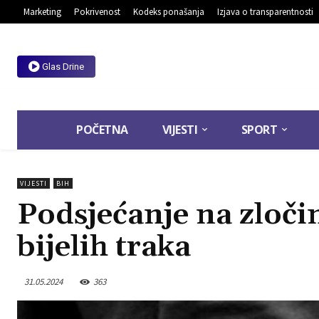
Marketing
Pokrivenost
Kodeks ponašanja
Izjava o transparentnosti
Glas Drine
POČETNA
VIJESTI
SPORT
VIJESTI
BIH
Podsjećanje na zloči
bijelih traka
31.05.2024
363