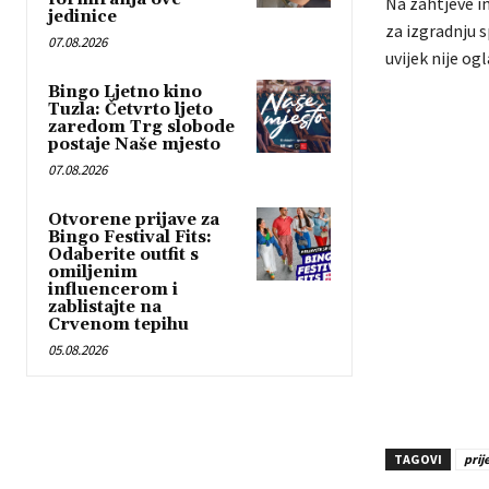
Na zahtjeve in
jedinice
za izgradnju s
07.08.2026
uvijek nije ogl
Bingo Ljetno kino
Tuzla: Četvrto ljeto
zaredom Trg slobode
postaje Naše mjesto
07.08.2026
Otvorene prijave za
Bingo Festival Fits:
Odaberite outfit s
omiljenim
influencerom i
zablistajte na
Crvenom tepihu
05.08.2026
TAGOVI
prij