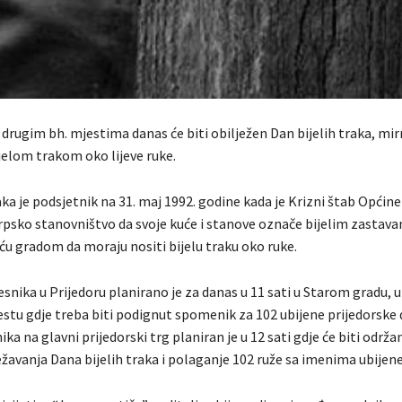
u drugim bh. mjestima danas će biti obilježen Dan bijelih traka, m
jelom trakom oko lijeve ruke.
aka je podsjetnik na 31. maj 1992. godine kada je Krizni štab Općine
psko stanovništvo da svoje kuće i stanove označe bijelim zastava
ću gradom da moraju nositi bijelu traku oko ruke.
snika u Prijedoru planirano je za danas u 11 sati u Starom gradu, 
stu gdje treba biti podignut spomenik za 102 ubijene prijedorske 
ka na glavni prijedorski trg planiran je u 12 sati gdje će biti održa
žavanja Dana bijelih traka i polaganje 102 ruže sa imenima ubijene