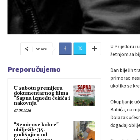
U Prijedoru i 
Share
šetnjom sa bi
Preporučujemo
Dan bijelih tr
primorao nesr
ukoliko se kre
U subotu premijera
dokumentarnog filma
“Sapna između čekića i
Okupljanje uče
nakovnja”
Babića, na mje
07.08.2026
Dolazak učesni
“Semirove kobre”
događaj obilje
obilježile 34.
godišnjicu od
formiranja ove