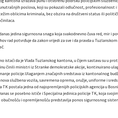
g kantona izražava punu i otvorenu podršku policijskim služben
unutrašnjih poslova, koji su pokazali odlučnost, profesionalnost i
težim oblicima kriminala, bez obzira na društveni status ili politič
činilaca.
 danas jedina sigurnosna snaga koja svakodnevno čuva red, mir i po
jihov rad potvrđuje da zakon vrijedi za sve i da pravda u Tuzlansko
eč.
o istaći da je Vlada Tuzlanskog kantona, u čijem sastavu su u pro
nu činili ministri iz Stranke demokratske akcije, kontinuirano ula
emanje policije.Ulaganjem značajnih sredstava iz kantonalnog bud
 nova službena vozila, savremena oprema, oružje, uniforme i sreds
ja TK postala jedna od najopremljenijih policijskih agencija u Bosni
anas se posebno ističe i Specijalna jedinica policije TK, koja svoji
 obučnošću i opremljenošću predstavlja ponos sigurnosnog sist