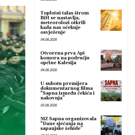
Toplotni talas širom
BiH se nastavlja,
meteorolozi otkrili
kada nas očekuje
osvježenje
04.08.2026
Otvorena prva Api
komora na području
općine Kalesija
04.08.2026
U subotu premijera
dokumentarnog filma
“Sapna između čekića i
nakovnja”
03.08.2026
MZ Sapna organizovala
“Dane sjećanja na
sapanjske šehide”