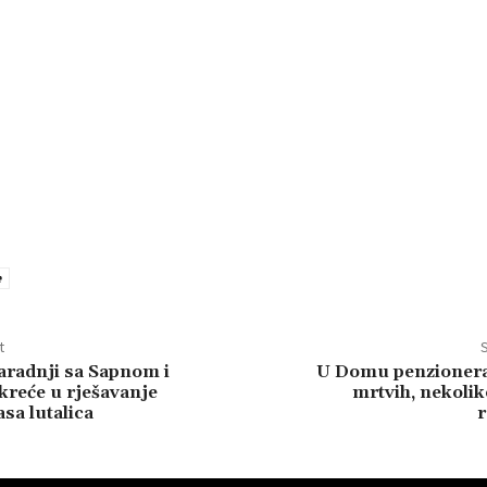
e
t
S
saradnji sa Sapnom i
U Domu penzionera 
kreće u rješavanje
mrtvih, nekoli
sa lutalica
r