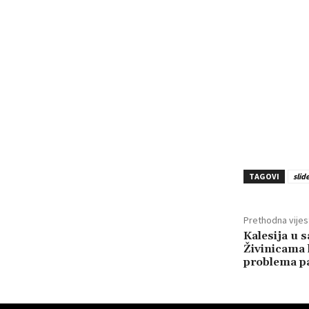
TAGOVI
slid
Prethodna vijes
Kalesija u 
Živinicama 
problema pa