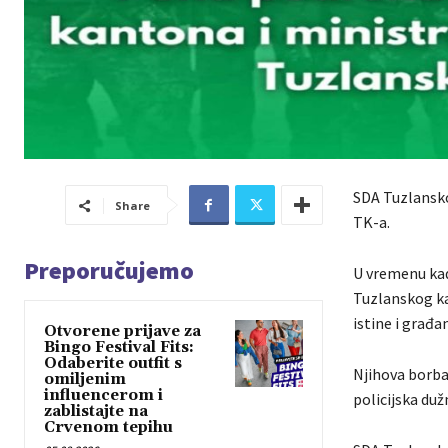
SDA Tuzlansko
Share
TK-a.
Preporučujemo
U vremenu kad
Tuzlanskog ka
istine i građa
Otvorene prijave za
Bingo Festival Fits:
Odaberite outfit s
Njihova borba 
omiljenim
influencerom i
policijska duž
zablistajte na
Crvenom tepihu