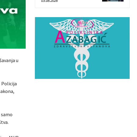
03.08.2026
šavanja u
Policija
zakona,
je samo
štva.