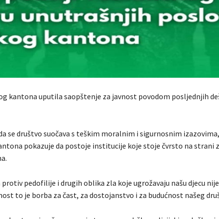
g kantona uputila saopštenje za javnost povodom posljednjih de
a se društvo suočava s teškim moralnim i sigurnosnim izazovima, 
ntona pokazuje da postoje institucije koje stoje čvrsto na strani 
na.
protiv pedofilije i drugih oblika zla koje ugrožavaju našu djecu ni
nost to je borba za čast, za dostojanstvo i za budućnost našeg dru