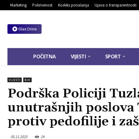
Marketing
Pokrivenost
Kodeks ponašanja
Izjava o transparentnosti
Glas Drine
POČETNA
VIJESTI
SPORT
VIJESTI
BIH
Podrška Policiji Tuz
unutrašnjih poslova 
protiv pedofilije i za
05.11.2025
24