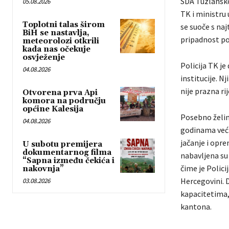
SDA Tuzlansko
05.08.2026
TK i ministru 
Toplotni talas širom
se suoče s naj
BiH se nastavlja,
pripadnost po
meteorolozi otkrili
kada nas očekuje
osvježenje
Policija TK je
04.08.2026
institucije. N
nije prazna rij
Otvorena prva Api
komora na području
općine Kalesija
Posebno želim
04.08.2026
godinama veći
jačanje i opr
U subotu premijera
dokumentarnog filma
nabavljena su
“Sapna između čekića i
čime je Polici
nakovnja”
Hercegovini. D
03.08.2026
kapacitetima,
kantona.