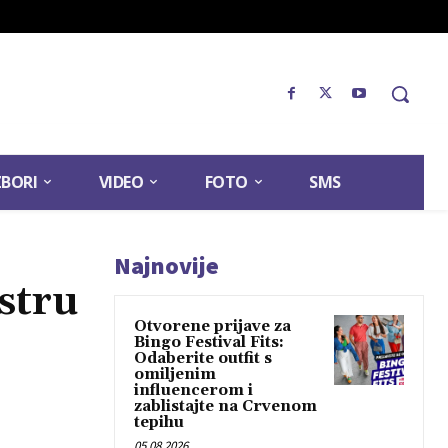
ZBORI
VIDEO
FOTO
SMS
Najnovije
stru
Otvorene prijave za
Bingo Festival Fits:
Odaberite outfit s
omiljenim
influencerom i
zablistajte na Crvenom
tepihu
05.08.2026