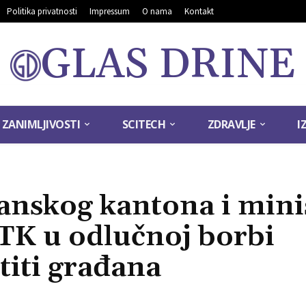
Politika privatnosti
Impressum
O nama
Kontakt
GLAS DRINE
ZANIMLJIVOSTI
SCITECH
ZDRAVLJE
I
lanskog kantona i mini
TK u odlučnoj borbi
štiti građana