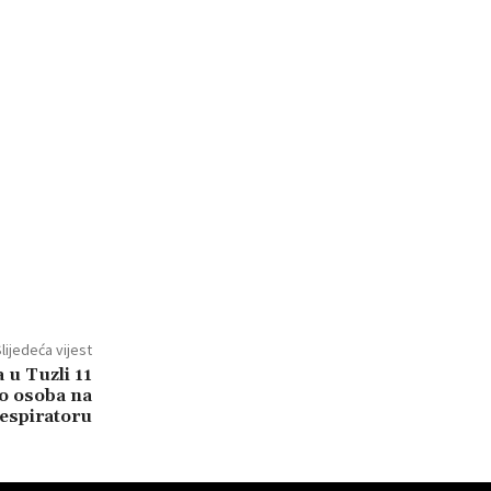
lijedeća vijest
u Tuzli 11
ko osoba na
espiratoru