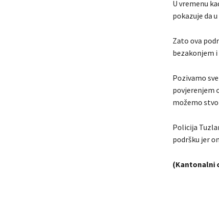
U vremenu kada
pokazuje da u 
Zato ova podrš
bezakonjem i 
Pozivamo sve g
povjerenjem o
možemo stvori
Policija Tuzl
podršku jer on
(Kantonalni 