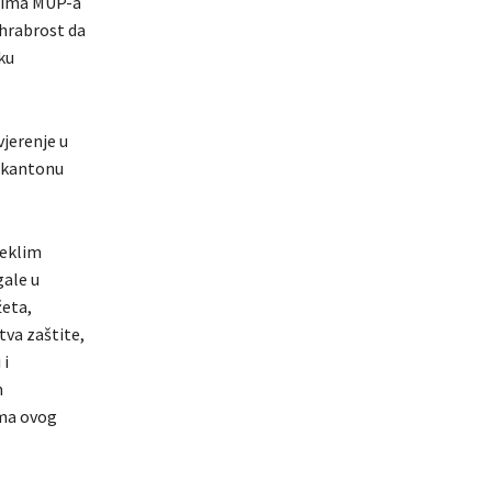
icima MUP-a
 hrabrost da
ku
vjerenje u
m kantonu
teklim
gale u
žeta,
tva zaštite,
 i
m
ema ovog