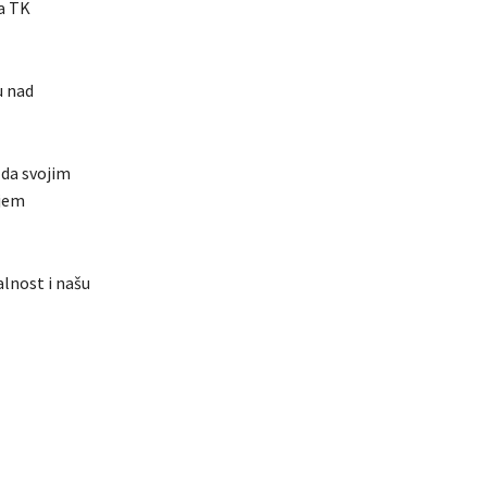
ja TK
u nad
 da svojim
njem
alnost i našu