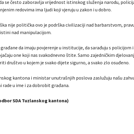
 se često zaboravlja vrijednost istinskog služenja narodu, polici
njenim redovima ima ljudi koji vjeruju u zakon i u dobro.
ka nije politička ovo je podrška civilizaciji nad barbarstvom, prav
istini nad manipulacijom.
rađane da imaju povjerenje u institucije, da sarađuju s policijom i
jačaju one koji nas svakodnevno štite. Samo zajedničkim djelova
ti društvo u kojem je svako dijete sigurno, a svako zlo osuđeno.
anskog kantona i ministar unutrašnjih poslova zaslužuju našu zahv
i rade u ime i za dobrobit građana.
odbor SDA Tuzlanskog kantona)