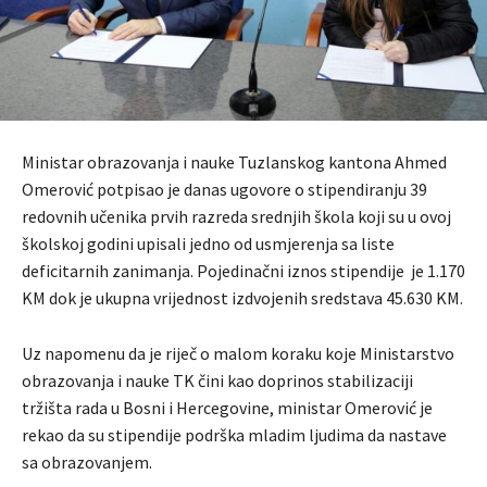
Ministar obrazovanja i nauke Tuzlanskog kantona Ahmed
Omerović potpisao je danas ugovore o stipendiranju 39
redovnih učenika prvih razreda srednjih škola koji su u ovoj
školskoj godini upisali jedno od usmjerenja sa liste
deficitarnih zanimanja. Pojedinačni iznos stipendije je 1.170
KM dok je ukupna vrijednost izdvojenih sredstava 45.630 KM.
Uz napomenu da je riječ o malom koraku koje Ministarstvo
obrazovanja i nauke TK čini kao doprinos stabilizaciji
tržišta rada u Bosni i Hercegovine, ministar Omerović je
rekao da su stipendije podrška mladim ljudima da nastave
sa obrazovanjem.