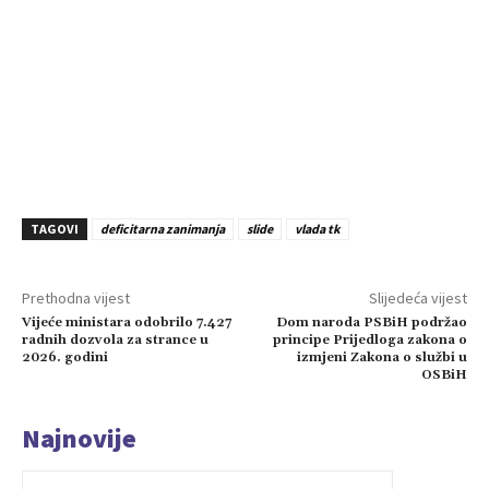
TAGOVI
deficitarna zanimanja
slide
vlada tk
Prethodna vijest
Slijedeća vijest
Vijeće ministara odobrilo 7.427
Dom naroda PSBiH podržao
radnih dozvola za strance u
principe Prijedloga zakona o
2026. godini
izmjeni Zakona o službi u
OSBiH
Najnovije