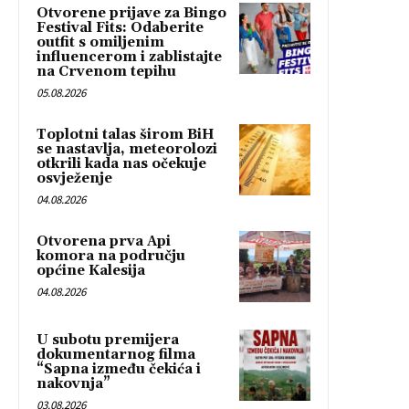
Otvorene prijave za Bingo
Festival Fits: Odaberite
outfit s omiljenim
influencerom i zablistajte
na Crvenom tepihu
05.08.2026
Toplotni talas širom BiH
se nastavlja, meteorolozi
otkrili kada nas očekuje
osvježenje
04.08.2026
Otvorena prva Api
komora na području
općine Kalesija
04.08.2026
U subotu premijera
dokumentarnog filma
“Sapna između čekića i
nakovnja”
03.08.2026