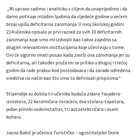
„Mi upravo radimo i analitiku s ciljem da unaprijedimo i da
damo poticaje mladim ljudima da sljedeće godine u većem
broju upišu deficitarna zanimanja. U ovoj školskoj godini
214 učenika opisalo je prvi razred za svih 10 deficitarnih
zanimanja koje smo mi izdvojili kao takva zajedno sa
drugim relevantnim institucijama koje učestvuju u tome.
Oni će sigurno imati posao kada završi ova zanimanja jer su
deficitarna, ali također pruža im se prilika u drugoj i trećoj
godini da rade praksu kod poslodavaca i da zarade određena
sredstva na način kao što smo to definisali propisima.“
Stipendije su dobila tri učenika buduća zidara-fasadera-
izolatera, 22 keramičara-teracera, dva stolara-tapetara,
jedan plinski vodoinstalter, tri autoelektričara i osam
kuhara.
Jasna Babić je učenica Turističko – ugostiteljske škole