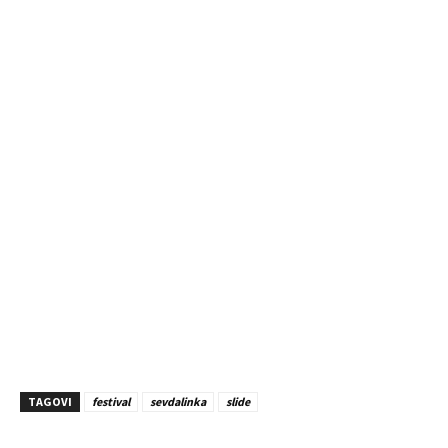
TAGOVI
festival
sevdalinka
slide