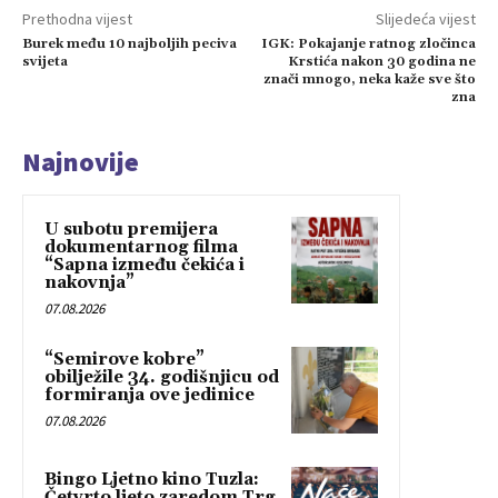
Prethodna vijest
Slijedeća vijest
Burek među 10 najboljih peciva
IGK: Pokajanje ratnog zločinca
svijeta
Krstića nakon 30 godina ne
znači mnogo, neka kaže sve što
zna
Najnovije
U subotu premijera
dokumentarnog filma
“Sapna između čekića i
nakovnja”
07.08.2026
“Semirove kobre”
obilježile 34. godišnjicu od
formiranja ove jedinice
07.08.2026
Bingo Ljetno kino Tuzla:
Četvrto ljeto zaredom Trg