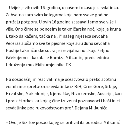
– Uvijek, svih ovih 16. godina, u našem fokusu je sevdalinka.
Zahvalna sam svim kolegama koje nam svake godine
pružaju potporu. U ovih 16 godina stasavali smo sve više i
više. Ono čime se ponosim je takmičarska noć, koja je kruna
i, tako da kažem, tačka na „i“ našeg mjeseca sevdaha.
Večeras slušamo sve te pjesme koje su u duhu sevdaha.
Poslije takmičarske sutra je i revijalna noć koju željno
iščekujemo – kazala je Ramiza Milkunić, predsjednica
Udruženja muzičkih umjetnika TK.
Na dosadašnjim festivalima je učestvovalo preko stotinu
vrsnih interpretatora sevdalinke iz BiH, Crne Gore, Srbije,
Hrvatske, Makedonije, Njemačke, Nizozemske, Austrije, kao
i prateći orkestar kojeg čine izuzetni poznavaoci i baštinici
sevdalinke pod rukovodstvom prof. Dejana Milkunića.
– Ovo je Sizifov posao kojeg se prihvatila porodica Milkunić.