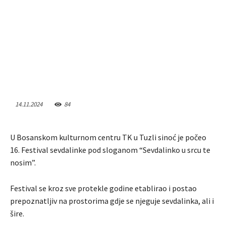
14.11.2024
84
U Bosanskom kulturnom centru TK u Tuzli sinoć je počeo
16. Festival sevdalinke pod sloganom “Sevdalinko u srcu te
nosim”.
Festival se kroz sve protekle godine etablirao i postao
prepoznatljiv na prostorima gdje se njeguje sevdalinka, ali i
šire.