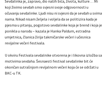
Sevdalinka je, zapravo, dio naših bića, života, kulture… Mi
koji živimo sevdah smo svjesni svoje odgovornosti u
očuvanju sevdalinke. Ljudi nisu ni svjesni da je sevdah u svima
nama. Nikad nisam željela i voljela da se politizira kada je
pjesma u pitanju, pogotovo sevdalinke koja je brend i koja je
ponikla u narodu – kazala je Hanka Paldum, estradna
umjetnica, članica žirija takmičarske večeri i učesnica
revijalne večeri festivala.
U okviru Festivala sevdalnike otvorena je i likovna izložba sa
motivima sevdaha. Šesnaesti festival sevdalinke bit će
okončan sutrašnjom revijalnom večeri koja će se održati u
BKC-u TK.