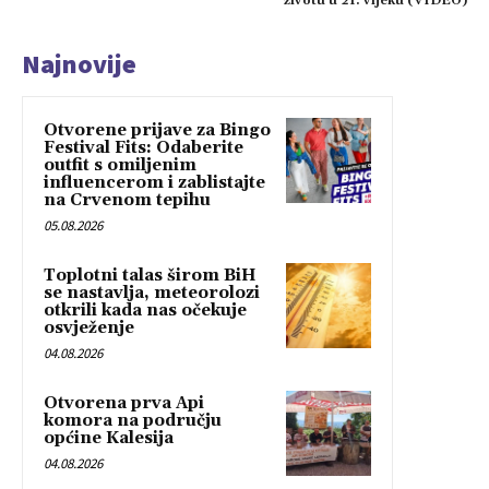
životu u 21. vijeku (VIDEO)
Najnovije
Otvorene prijave za Bingo
Festival Fits: Odaberite
outfit s omiljenim
influencerom i zablistajte
na Crvenom tepihu
05.08.2026
Toplotni talas širom BiH
se nastavlja, meteorolozi
otkrili kada nas očekuje
osvježenje
04.08.2026
Otvorena prva Api
komora na području
općine Kalesija
04.08.2026