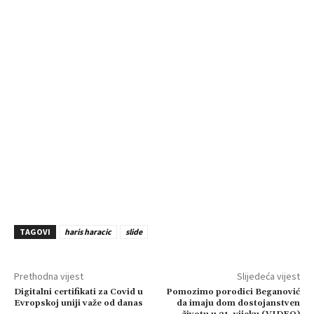
TAGOVI
haris haracic
slide
Prethodna vijest
Slijedeća vijest
Digitalni certifikati za Covid u
Pomozimo porodici Beganović
Evropskoj uniji važe od danas
da imaju dom dostojanstven