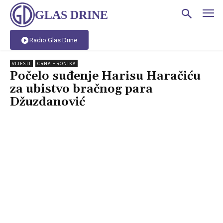
GLAS DRINE
Radio Glas Drine
VIJESTI
CRNA HRONIKA
Počelo suđenje Harisu Haračiću
za ubistvo bračnog para
Džuzdanović