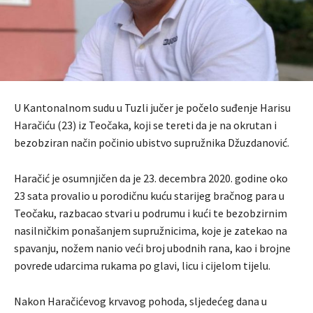
U Kantonalnom sudu u Tuzli jučer je počelo suđenje Harisu
Haračiću (23) iz Teočaka, koji se tereti da je na okrutan i
bezobziran način počinio ubistvo supružnika Džuzdanović.
Haračić je osumnjičen da je 23. decembra 2020. godine oko
23 sata provalio u porodičnu kuću starijeg bračnog para u
Teočaku, razbacao stvari u podrumu i kući te bezobzirnim
nasilničkim ponašanjem supružnicima, koje je zatekao na
spavanju, nožem nanio veći broj ubodnih rana, kao i brojne
povrede udarcima rukama po glavi, licu i cijelom tijelu.
Nakon Haračićevog krvavog pohoda, sljedećeg dana u