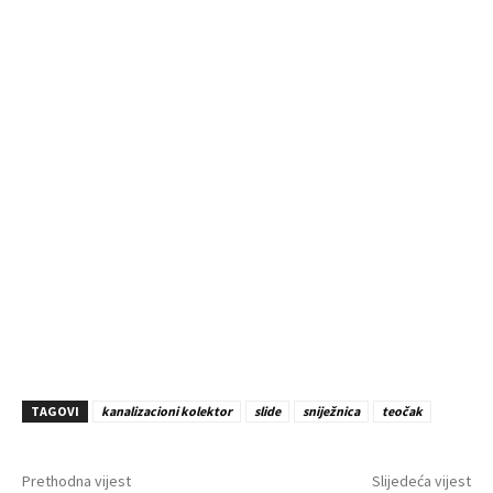
TAGOVI
kanalizacioni kolektor
slide
sniježnica
teočak
Prethodna vijest
Slijedeća vijest