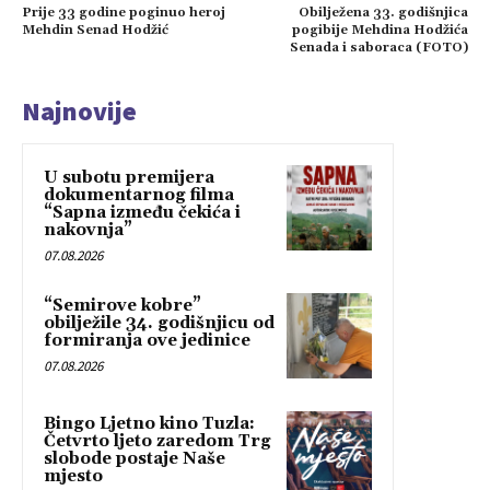
Prije 33 godine poginuo heroj
Obilježena 33. godišnjica
Mehdin Senad Hodžić
pogibije Mehdina Hodžića
Senada i saboraca (FOTO)
Najnovije
U subotu premijera
dokumentarnog filma
“Sapna između čekića i
nakovnja”
07.08.2026
“Semirove kobre”
obilježile 34. godišnjicu od
formiranja ove jedinice
07.08.2026
Bingo Ljetno kino Tuzla:
Četvrto ljeto zaredom Trg
slobode postaje Naše
mjesto