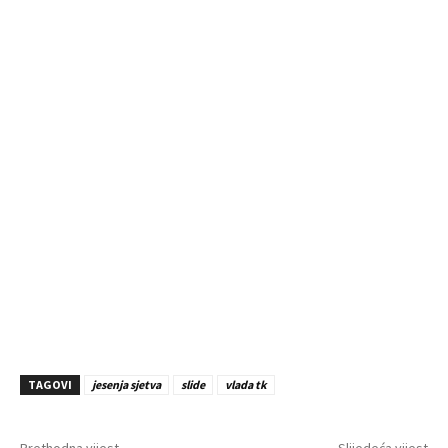
TAGOVI
jesenja sjetva
slide
vlada tk
Prethodna vijest
Slijedeća vijest