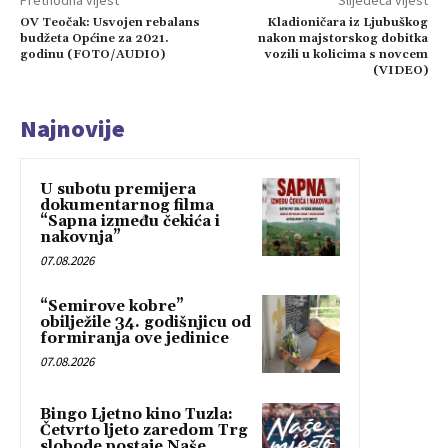
OV Teočak: Usvojen rebalans
Kladioničara iz Ljubuškog
budžeta Općine za 2021.
nakon majstorskog dobitka
godinu (FOTO/AUDIO)
vozili u kolicima s novcem
(VIDEO)
Najnovije
U subotu premijera
dokumentarnog filma
“Sapna između čekića i
nakovnja”
07.08.2026
“Semirove kobre”
obilježile 34. godišnjicu od
formiranja ove jedinice
07.08.2026
Bingo Ljetno kino Tuzla:
Četvrto ljeto zaredom Trg
slobode postaje Naše