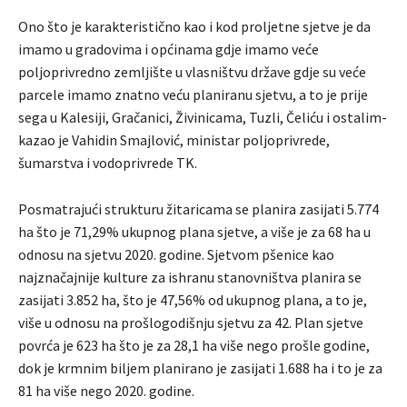
Ono što je karakteristično kao i kod proljetne sjetve je da
imamo u gradovima i općinama gdje imamo veće
poljoprivredno zemljište u vlasništvu države gdje su veće
parcele imamo znatno veću planiranu sjetvu, a to je prije
sega u Kalesiji, Gračanici, Živinicama, Tuzli, Čeliću i ostalim-
kazao je Vahidin Smajlović, ministar poljoprivrede,
šumarstva i vodoprivrede TK.
Posmatrajući strukturu žitaricama se planira zasijati 5.774
ha što je 71,29% ukupnog plana sjetve, a više je za 68 ha u
odnosu na sjetvu 2020. godine. Sjetvom pšenice kao
najznačajnije kulture za ishranu stanovništva planira se
zasijati 3.852 ha, što je 47,56% od ukupnog plana, a to je,
više u odnosu na prošlogodišnju sjetvu za 42. Plan sjetve
povrća je 623 ha što je za 28,1 ha više nego prošle godine,
dok je krmnim biljem planirano je zasijati 1.688 ha i to je za
81 ha više nego 2020. godine.