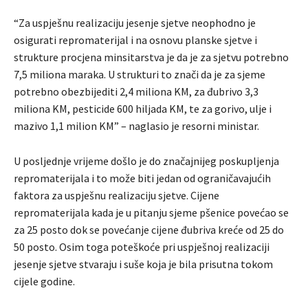
“Za uspješnu realizaciju jesenje sjetve neophodno je
osigurati repromaterijal i na osnovu planske sjetve i
strukture procjena minsitarstva je da je za sjetvu potrebno
7,5 miliona maraka. U strukturi to znači da je za sjeme
potrebno obezbijediti 2,4 miliona KM, za đubrivo 3,3
miliona KM, pesticide 600 hiljada KM, te za gorivo, ulje i
mazivo 1,1 milion KM” – naglasio je resorni ministar.
U posljednje vrijeme došlo je do značajnijeg poskupljenja
repromaterijala i to može biti jedan od ograničavajućih
faktora za uspješnu realizaciju sjetve. Cijene
repromaterijala kada je u pitanju sjeme pšenice povećao se
za 25 posto dok se povećanje cijene đubriva kreće od 25 do
50 posto. Osim toga poteškoće pri uspješnoj realizaciji
jesenje sjetve stvaraju i suše koja je bila prisutna tokom
cijele godine.