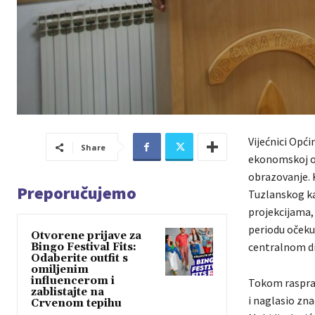
Vijećnici Opći
Share
ekonomskoj op
obrazovanje. 
Preporučujemo
Tuzlanskog ka
projekcijama, 
periodu očekuj
Otvorene prijave za
centralnom di
Bingo Festival Fits:
Odaberite outfit s
omiljenim
influencerom i
Tokom rasprav
zablistajte na
i naglasio zna
Crvenom tepihu