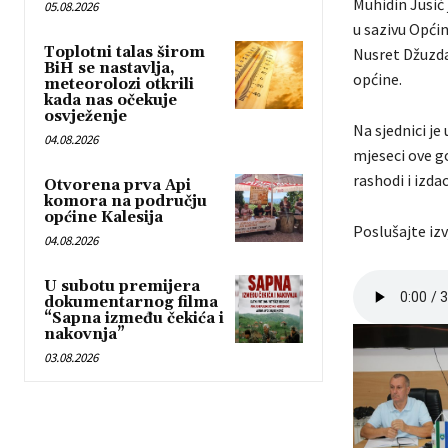
Muhidin Jusić 
05.08.2026
u sazivu Općin
Toplotni talas širom
Nusret Džuzdan
BiH se nastavlja,
općine.
meteorolozi otkrili
kada nas očekuje
osvježenje
Na sjednici je
04.08.2026
mjeseci ove go
rashodi i izdac
Otvorena prva Api
komora na području
općine Kalesija
Poslušajte izv
04.08.2026
U subotu premijera
dokumentarnog filma
“Sapna između čekića i
nakovnja”
03.08.2026