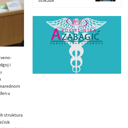
03.08.2026
štveno-
dgoj i
u
a
 u narednom
ađen u
ih struktura
jećnik