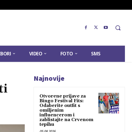
ZBORI
VIDEO
FOTO
SMS
Najnovije
ti
Otvorene prijave za
Bingo Festival Fits:
Odaberite outfit s
omiljenim
influencerom i
zablistajte na Crvenom
tepihu
05.08.2026