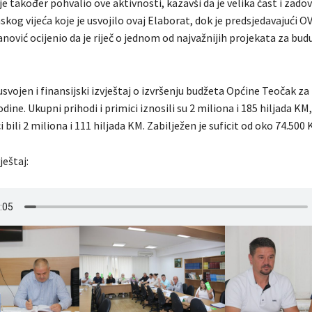
je također pohvalio ove aktivnosti, kazavši da je velika čast i zadov
skog vijeća koje je usvojilo ovaj Elaborat, dok je predsjedavajući O
ović ocijenio da je riječ o jednom od najvažnijih projekata za bu
 usvojen i finansijski izvještaj o izvršenju budžeta Općine Teočak za
dine. Ukupni prihodi i primici iznosili su 2 miliona i 185 hiljada KM
i bili 2 miliona i 111 hiljada KM. Zabilježen je suficit od oko 74.500 
ještaj: