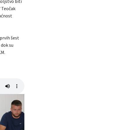
oljstvo biti
V Teočak
dućnost
 prvih šest
, dok su
KM.