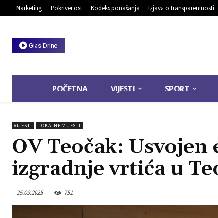
Marketing
Pokrivenost
Kodeks ponašanja
Izjava o transparentnosti
Glas Drine
POČETNA
VIJESTI
SPORT
VIJESTI
LOKALNE VIJESTI
OV Teočak: Usvojen 
izgradnje vrtića u T
25.09.2025
751