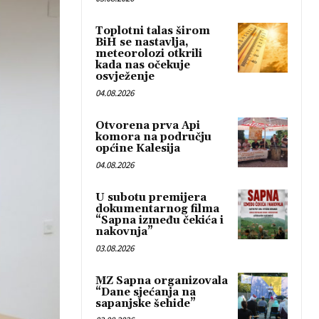
Toplotni talas širom
BiH se nastavlja,
meteorolozi otkrili
kada nas očekuje
osvježenje
04.08.2026
Otvorena prva Api
komora na području
općine Kalesija
04.08.2026
U subotu premijera
dokumentarnog filma
“Sapna između čekića i
nakovnja”
03.08.2026
MZ Sapna organizovala
“Dane sjećanja na
sapanjske šehide”