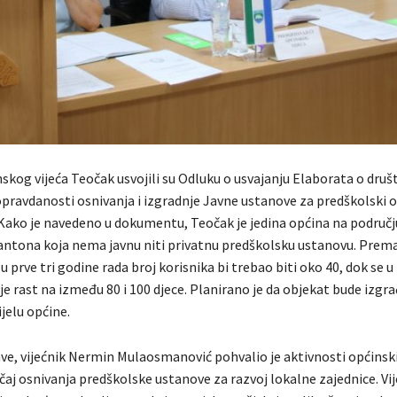
nskog vijeća Teočak usvojili su Odluku o usvajanju Elaborata o dru
ravdanosti osnivanja i izgradnje Javne ustanove za predškolski o
Kako je navedeno u dokumentu, Teočak je jedina općina na područj
ntona koja nema javnu niti privatnu predškolsku ustanovu. Prem
u prve tri godine rada broj korisnika bi trebao biti oko 40, dok se
e rast na između 80 i 100 djece. Planirano je da objekat bude izgr
jelu općine.
e, vijećnik Nermin Mulaosmanović pohvalio je aktivnosti općinsk
čaj osnivanja predškolske ustanove za razvoj lokalne zajednice. Vi