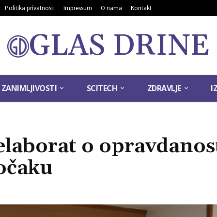
Politika privatnosti
Impressum
O nama
Kontakt
GLAS DRINE
ZANIMLJIVOSTI
SCITECH
ZDRAVLJE
I
elaborat o opravdanos
eočaku