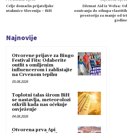
Celje domaćin prijateljske
Džemat Aid iz Welsa: Od
utakmice Slovenija – BiH
osnivanja do otkupa vlastitih
prostorija za manje od tri
godine
Najnovije
Otvorene prijave za Bingo
Festival Fits: Odaberite
outfit s omiljenim
influencerom i zablistajte
na Crvenom tepihu
05.08.2026
Toplotni talas širom BiH
se nastavlja, meteorolozi
otkrili kada nas očekuje
osvježenje
04.08.2026
Otvorena prva Api