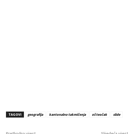
TAGOVI
geografija
kantonalno takmičenja
oš teočak
slide
Prethodna vijest
Slijedeća vijest