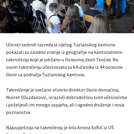
Učenici sedmih razreda iz cijelog Tuzlanskog kantona
pokazali su zavidno znanje iz geografije na kantonalnom
takmičenju koje je održano u Osnovnoj školi Teočak. Na
ovom takmičenju učestvovala su 64 učenika iz 44 osnovne
škole sa područja Tuzlanskog kantona.
Takmičenje je svečano otvorio direktor škole domaćina,
Nusret Džuzdanović, izrazivši dobrodošlicu svim učesnicima
i poželjevši im mnogo uspjeha, ali i ugodno druženje i nova
poznanstva.
Najuspješnija na takmičenju je bila Amina Softić iz OŠ