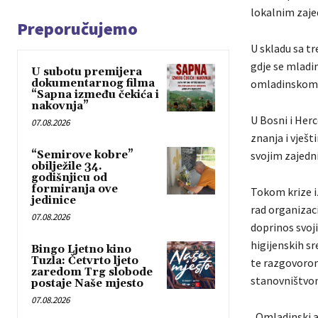
lokalnim zaje
Preporučujemo
U skladu sa t
gdje se mladim
U subotu premijera
dokumentarnog filma
omladinskom 
“Sapna između čekića i
nakovnja”
U Bosni i Herc
07.08.2026
znanja i vješt
“Semirove kobre”
svojim zajedn
obilježile 34.
godišnjicu od
formiranja ove
Tokom krize i
jedinice
rad organizaci
07.08.2026
doprinos svoj
higijenskih s
Bingo Ljetno kino
Tuzla: Četvrto ljeto
te razgovorom
zaredom Trg slobode
stanovništvo
postaje Naše mjesto
07.08.2026
„Omladinski ak