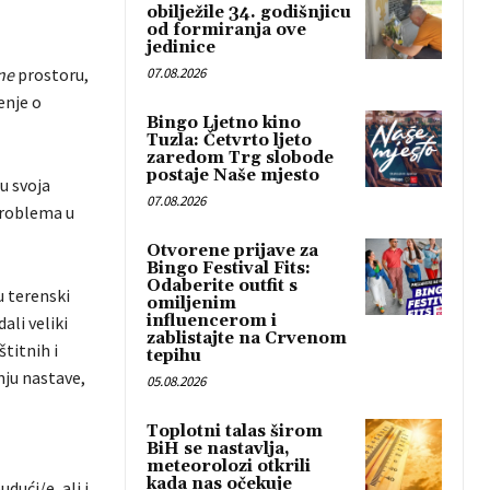
obilježile 34. godišnjicu
od formiranja ove
jedinice
ne
prostoru,
07.08.2026
enje o
Bingo Ljetno kino
Tuzla: Četvrto ljeto
zaredom Trg slobode
postaje Naše mjesto
u svoja
07.08.2026
 problema u
Otvorene prijave za
Bingo Festival Fits:
Odaberite outfit s
u terenski
omiljenim
influencerom i
ali veliki
zablistajte na Crvenom
titnih i
tepihu
nju nastave,
05.08.2026
Toplotni talas širom
BiH se nastavlja,
meteorolozi otkrili
kada nas očekuje
ući/e, ali i