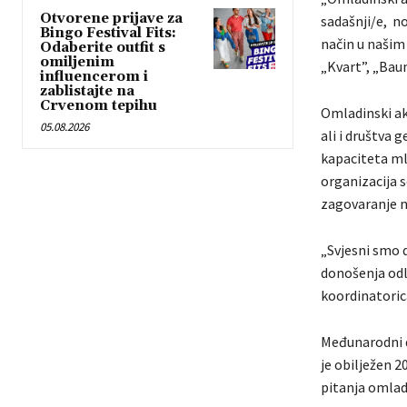
Otvorene prijave za
sadašnji/e, no
Bingo Festival Fits:
način u našim 
Odaberite outfit s
omiljenim
„Kvart”, „Bau
influencerom i
zablistajte na
Crvenom tepihu
Omladinski ak
05.08.2026
ali i društva 
kapaciteta mla
organizacija s
zagovaranje n
„Svjesni smo 
donošenja odlu
koordinatorica
Međunarodni d
je obilježen 2
pitanja omladi