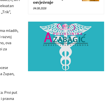
osvježenje
adekvatan
04.08.2026
„Trik”,
ema mladih,
 razvoj
no, ova
bi za
ocese
na Zupan,
a. Prvi put
 i pravna