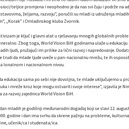
sioci/teljice promjena i neophodno je da nas svi čuju i podrže na 
stavovima, željama, razvoju”, poručili su mladi iz udruženja mladih 
m”, „Korak” i Omladinskog kluba Zvornik.
tivizam je ključ i glavni alat u rješavanju mnogih globalnih probl
generalno. Zbog toga, World Vision BiH godinama ulaže u edukaciju i
dih ljudi, pružajući im prilike za lični razvoj i napredovanje. Dodat
e trudi da mlade ljude uveže u pan-nacionalnu mrežu, te ih osposo
a lonalnom i nacionalnom nivou.
da edukacija sama po sebi nije dovoljna, te mlade uključujemo u pr
ka i mreže kroz koje mogu ostvariti svoje interese”, izjavila je Ni
 za razvoj zajednica World Vision BiH.
an mladih je godišnji međunarodni događaj koji se slavi 12. august
000. godine i dan ima svrhu da skrene pažnju na probleme, kulturna
ne, učenik/ca i studenata/ica.