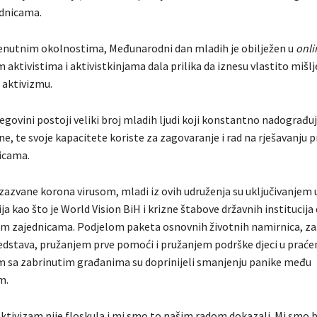
dnicama.
renutnim okolnostima, Međunarodni dan mladih je obilježen u
onli
 aktivistima i aktivistkinjama dala prilika da iznesu vlastito mišlj
aktivizmu.
egovini postoji veliki broj mladih ljudi koji konstantno nadograđuj
ine, te svoje kapacitete koriste za zagovaranje i rad na rješavanju
icama.
zazvane korona virusom, mladi iz ovih udruženja su uključivanjem 
ja kao što je World Vision BiH i krizne štabove državnih institucija d
im zajednicama. Podjelom paketa osnovnih životnih namirnica, zaš
redstava, pružanjem prve pomoći i pružanjem podrške djeci u praće
 sa zabrinutim građanima su doprinijeli smanjenju panike među
m.
tivizam nije floskula i mi smo to našim radom dokazali. Mi smo bud