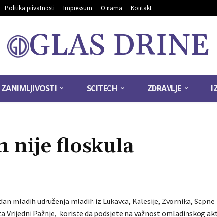
Politika privatnosti
Impressum
O nama
Kontakt
GLAS DRINE
ZANIMLJIVOSTI
SCITECH
ZDRAVLJE
I
 nije floskula
an mladih udruženja mladih iz Lukavca, Kalesije, Zvornika, Sapne 
ta Vrijedni Pažnje, koriste da podsjete na važnost omladinskog ak