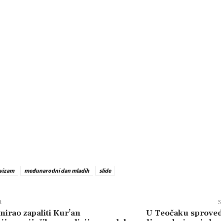
vizam
međunarodni dan mladih
slide
t
S
anirao zapaliti Kur’an
U Teočaku sproved