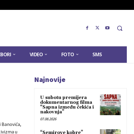
ZBORI
VIDEO
FOTO
SMS
Najnovije
U subotu premijera
dokumentarnog filma
“Sapna između čekića i
nakovnja”
07.08.2026
i Banovića,
tivizma u
“Semirove kobre”