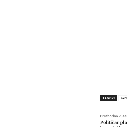
TAGOVI
akti
Prethodna vijes
Političar pl