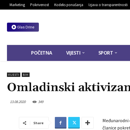
Marketing
Pokrivenost
Kodeks ponašanja
Izjava o transparentnosti
Glas Drine
POČETNA
VIJESTI
SPORT
VIJESTI
BIH
Omladinski aktivizam
13.08.2020
349
Međunarodni d
Share
članice pokre