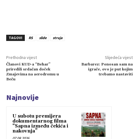
TAGOVI
RS
slide
struja
Prethodna vijest
Slijedeća vijest
Članovi KUD-a “Behar”
Barbarez: Ponosan sam na
priredili srdačan doček
igrače, ovo je put kojim
Zmajevima na aerodromu u
trebamo nastaviti
Beču
Najnovije
U subotu premijera
dokumentarnog filma
“Sapna između čekića i
nakovnja”
07.08.2026