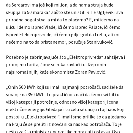
da Serdarov ima još koji milion, a da nama struja bude
skuplja za 50 maraka? Zašto ste uništili RiTE Ugljevik i sva
prirodna bogatstva, a mi da to plaćamo? E, mi idemo na
ulicu. Idemo ispred Vlade, ići ćemo ispred Palate, ići ćemo
ispred Elektroprivrede, ići ćemo gdje god da treba, ali mi
nećemo na to da pristanemo“, poručuje Stanivuković.
Posebno je zabrinjavajuće što „Elektroprivreda“ zahtijeva i
promjenu tarifa, čime se ruka zavlači i u džep onih
najsiromašnijih, kaže ekonomista Zoran Pavlović.
„Onih 500 kWh koji su imali najmanji potrošači, sad žele da
smanje na 350 kWh. To praktično znači da ćemo svi biti u
višoj kategoriji potrošnje, odnosno višoj kategoriji cena
električne energije. Gledajući tu celu situaciju i taj haos koji
postoji u „Elektroprivredi“, imali smo prilike to da gledamo
na kraju će se preliti iz novčanika nas kao potrošača. To je
nešto za šta ministar energetike mora dati ostavku. Ovo