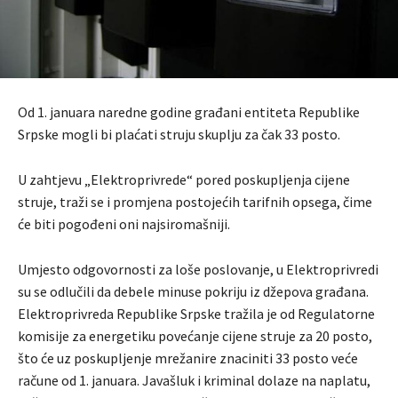
Od 1. januara naredne godine građani entiteta Republike
Srpske mogli bi plaćati struju skuplju za čak 33 posto.
U zahtjevu „Elektroprivrede“ pored poskupljenja cijene
struje, traži se i promjena postojećih tarifnih opsega, čime
će biti pogođeni oni najsiromašniji.
Umjesto odgovornosti za loše poslovanje, u Elektroprivredi
su se odlučili da debele minuse pokriju iz džepova građana.
Elektroprivreda Republike Srpske tražila je od Regulatorne
komisije za energetiku povećanje cijene struje za 20 posto,
što će uz poskupljenje mrežanire znaciniti 33 posto veće
račune od 1. januara. Javašluk i kriminal dolaze na naplatu,