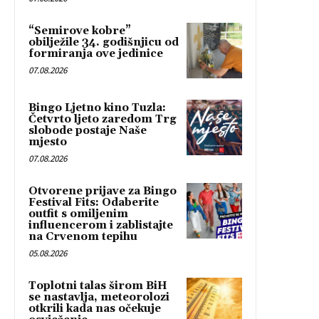
“Semirove kobre”
obilježile 34. godišnjicu od
formiranja ove jedinice
07.08.2026
Bingo Ljetno kino Tuzla:
Četvrto ljeto zaredom Trg
slobode postaje Naše
mjesto
07.08.2026
Otvorene prijave za Bingo
Festival Fits: Odaberite
outfit s omiljenim
influencerom i zablistajte
na Crvenom tepihu
05.08.2026
Toplotni talas širom BiH
se nastavlja, meteorolozi
otkrili kada nas očekuje