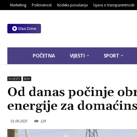
Marketing
Pokrivenost
Kodeks ponašanja
Izjava o transparentnosti
Glas Drine
POČETNA
VIJESTI
SPORT
VIJESTI
BIH
Od danas počinje obr
energije za domaćins
01.09.2025
128