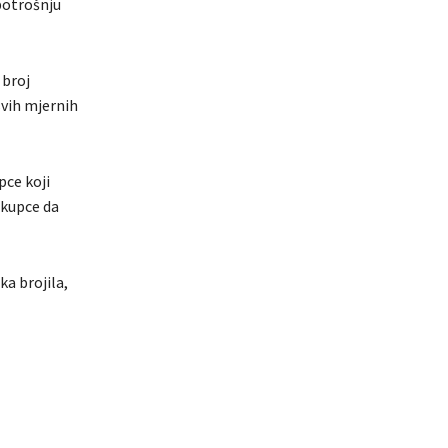
potrošnju
 broj
svih mjernih
pce koji
 kupce da
a brojila,