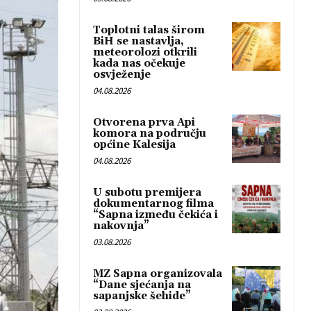
Toplotni talas širom
BiH se nastavlja,
meteorolozi otkrili
kada nas očekuje
osvježenje
04.08.2026
Otvorena prva Api
komora na području
općine Kalesija
04.08.2026
U subotu premijera
dokumentarnog filma
“Sapna između čekića i
nakovnja”
03.08.2026
MZ Sapna organizovala
“Dane sjećanja na
sapanjske šehide”