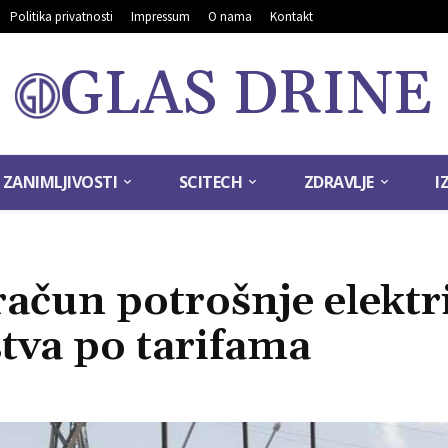
Politika privatnosti
Impressum
O nama
Kontakt
GLAS DRINE
ZANIMLJIVOSTI
SCITECH
ZDRAVLJE
I
ačun potrošnje elektr
tva po tarifama