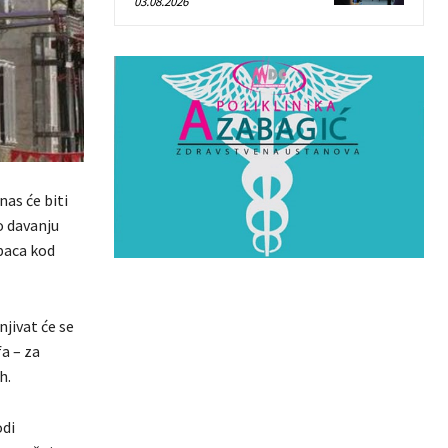
03.08.2026
as će biti
o davanju
upaca kod
jivat će se
fa – za
h.
odi