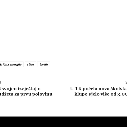
trična energija
slide
tarife
t
S
svojen izvještaj o
U TK počela nova školsk
udžeta za prvu polovinu
klupe sjelo više od 3.0