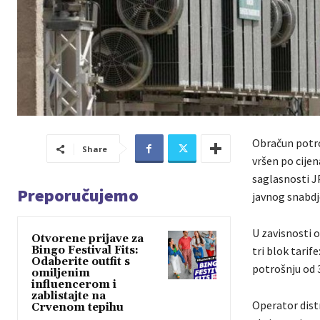
Obračun potro
Share
vršen po cije
saglasnosti JP
Preporučujemo
javnog snabdj
U zavisnosti o
Otvorene prijave za
Bingo Festival Fits:
tri blok tarif
Odaberite outfit s
potrošnju od 3
omiljenim
influencerom i
zablistajte na
Operator dist
Crvenom tepihu