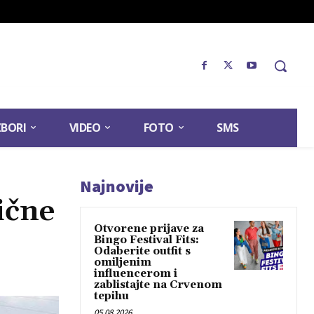
ZBORI
VIDEO
FOTO
SMS
Najnovije
ične
Otvorene prijave za
Bingo Festival Fits:
Odaberite outfit s
omiljenim
influencerom i
zablistajte na Crvenom
tepihu
05.08.2026