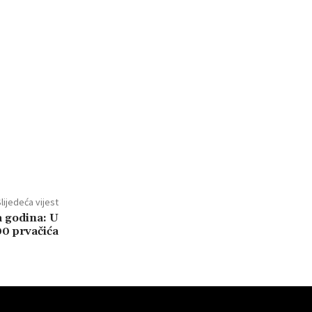
lijedeća vijest
a godina: U
00 prvačića