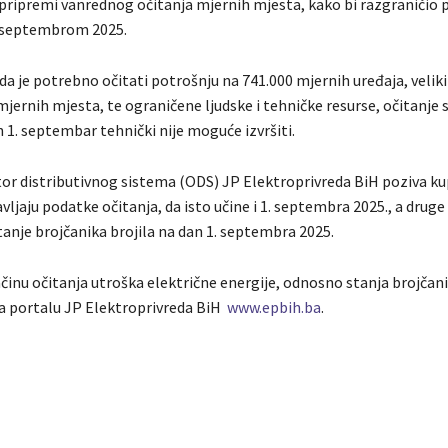
 pripremi vanrednog očitanja mjernih mjesta, kako bi razgraničio 
. septembrom 2025.
 da je potrebno očitati potrošnju na 741.000 mjernih uređaja, veliki
jernih mjesta, te ograničene ljudske i tehničke resurse, očitanje 
n 1. septembar tehnički nije moguće izvršiti.
or distributivnog sistema (ODS) JP Elektroprivreda BiH poziva ku
ljaju podatke očitanja, da isto učine i 1. septembra 2025., a druge
tanje brojčanika brojila na dan 1. septembra 2025.
inu očitanja utroška električne energije, odnosno stanja brojčanik
a portalu JP Elektroprivreda BiH
www.epbih.ba
.