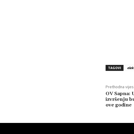
TAGOVI
elek
Prethodna vijes
OV Sapna: U
izvršenju b
ove godine