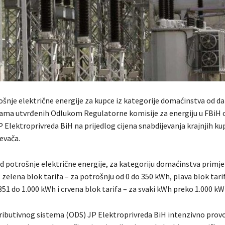
šnje električne energije za kupce iz kategorije domaćinstva od dan
nama utvrđenih Odlukom Regulatorne komisije za energiju u FBiH 
 Elektroprivreda BiH na prijedlog cijena snabdijevanja krajnjih k
evača.
d potrošnje električne energije, za kategoriju domaćinstva primjen
e: zelena blok tarifa – za potrošnju od 0 do 350 kWh, plava blok tari
51 do 1.000 kWh i crvena blok tarifa – za svaki kWh preko 1.000 kW
ributivnog sistema (ODS) JP Elektroprivreda BiH intenzivno prov