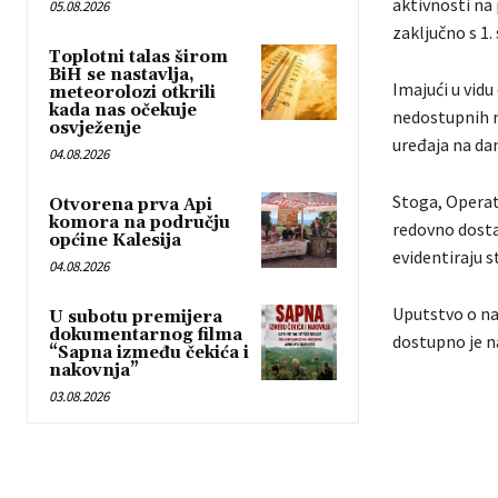
aktivnosti na
05.08.2026
zaključno s 1
Toplotni talas širom
BiH se nastavlja,
Imajući u vidu
meteorolozi otkrili
kada nas očekuje
nedostupnih m
osvježenje
uređaja na da
04.08.2026
Stoga, Operat
Otvorena prva Api
komora na području
redovno dostav
općine Kalesija
evidentiraju s
04.08.2026
Uputstvo o nač
U subotu premijera
dokumentarnog filma
dostupno je n
“Sapna između čekića i
nakovnja”
03.08.2026