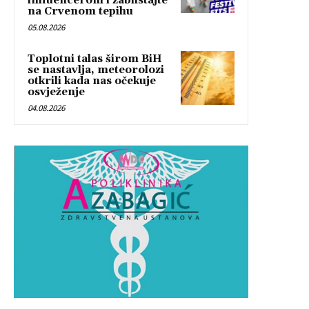
influencerom i zablistajte
na Crvenom tepihu
05.08.2026
Toplotni talas širom BiH
se nastavlja, meteorolozi
otkrili kada nas očekuje
osvježenje
04.08.2026