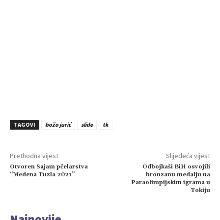
TAGOVI
božo jurić
slide
tk
Prethodna vijest
Slijedeća vijest
Otvoren Sajam pčelarstva
Odbojkaši BiH osvojili
“Medena Tuzla 2021”
bronzanu medalju na
Paraolimpijskim igrama u
Tokiju
Najnovije