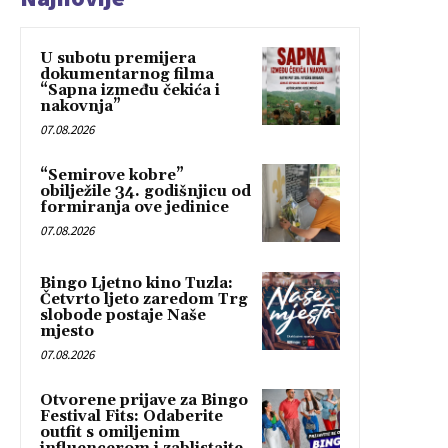
U subotu premijera
dokumentarnog filma
“Sapna između čekića i
nakovnja”
07.08.2026
“Semirove kobre”
obilježile 34. godišnjicu od
formiranja ove jedinice
07.08.2026
Bingo Ljetno kino Tuzla:
Četvrto ljeto zaredom Trg
slobode postaje Naše
mjesto
07.08.2026
Otvorene prijave za Bingo
Festival Fits: Odaberite
outfit s omiljenim