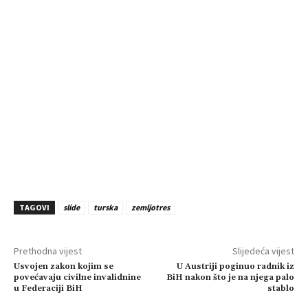
TAGOVI
slide
turska
zemljotres
Prethodna vijest
Slijedeća vijest
Usvojen zakon kojim se
U Austriji poginuo radnik iz
povećavaju civilne invalidnine
BiH nakon što je na njega palo
u Federaciji BiH
stablo