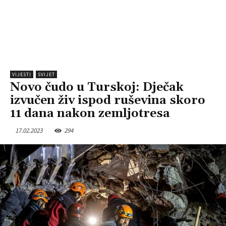
VIJESTI
SVIJET
Novo čudo u Turskoj: Dječak
izvučen živ ispod ruševina skoro
11 dana nakon zemljotresa
17.02.2023
294