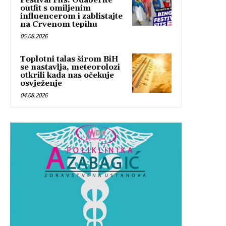
Festival Fits: Odaberite
outfit s omiljenim
influencerom i zablistajte
na Crvenom tepihu
05.08.2026
Toplotni talas širom BiH
se nastavlja, meteorolozi
otkrili kada nas očekuje
osvježenje
04.08.2026