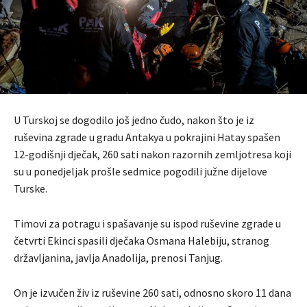
U Turskoj se dogodilo još jedno čudo, nakon što je iz
ruševina zgrade u gradu Antakya u pokrajini Hatay spašen
12-godišnji dječak, 260 sati nakon razornih zemljotresa koji
su u ponedjeljak prošle sedmice pogodili južne dijelove
Turske.
Timovi za potragu i spašavanje su ispod ruševine zgrade u
četvrti Ekinci spasili dječaka Osmana Halebiju, stranog
državljanina, javlja Anadolija, prenosi Tanjug.
On je izvučen živ iz ruševine 260 sati, odnosno skoro 11 dana