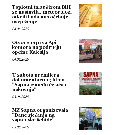
Toplotni talas širom BiH
se nastavlja, meteorolozi
otkrili kada nas očekuje
osvježenje
04.08.2026
Otvorena prva Api
komora na području
općine Kalesija
04.08.2026
U subotu premijera
dokumentarnog filma
“Sapna između čekića i
nakovnja”
03.08.2026
MZ Sapna organizovala
“Dane sjećanja na
sapanjske šehide”
03.08.2026