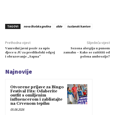
TAGOVI
nova školska godina
slide
tuzlanski kanton
Prethodna vijest
Slijedeća vijest
Vanredni javni poziv za upis
Sezona alergija u punom
djece u JU za predškolski odgoj
zamahu – Kako se zaštititi od
i obrazovanje „Sapna“
polena ambrozije?
Najnovije
Otvorene prijave za Bingo
Festival Fits: Odaberite
outfit s omiljenim
influencerom i zablistajte
na Crvenom tepihu
05.08.2026