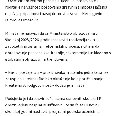
– Ovim činom želimo podsjetiti učenike, nastavnike i
roditelje na važnost poštovanja državnih simbola i jačanja
osjećaja pripadnosti našoj domovini Bosni i Hercegovini –
izjavio je Omerović.
Ministar je najavio i da će Ministarstvo obrazovanja u
školskoj 2025/2026. godini nastaviti realizaciju svih
započetih programa i reformskih procesa, s ciljem da
obrazovanje postane kvalitetnije, savremenije i usklađeno s
globalnim obrazovnim trendovima.
– Naš cilj ostaje isti – pružiti svakom učeniku jednake šanse
za uspjeh i kreirati školsko okruženje koje potiče znanje,
kreativnost i odgovornost – dodao je ministar.
Podsjetio je i da su svim učenicima osnovnih škola u TK
obezbijeđeni besplatni udžbenici, te da će se i u novoj
školskoj godini nastaviti programi podrške učenicima,