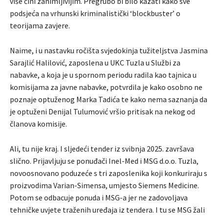
više čini zanimljivijim. Pregrubo bi bilo kazati kako sve
podsjeća na vrhunski kriminalistički ‘blockbuster’ o
teorijama zavjere.
Naime, i u nastavku ročišta svjedokinja tužiteljstva Jasmina
Sarajlić Halilović, zaposlena u UKC Tuzla u Službi za
nabavke, a koja je u spornom periodu radila kao tajnica u
komisijama za javne nabavke, potvrdila je kako osobno ne
poznaje optuženog Marka Tadića te kako nema saznanja da
je optuženi Denijal Tulumović vršio pritisak na nekog od
članova komisije.
Ali, tu nije kraj. I sljedeći tender iz svibnja 2025. završava
slično. Prijavljuju se ponuđači Inel-Med i MSG d.o.o. Tuzla,
novoosnovano poduzeće s tri zaposlenika koji konkuriraju s
proizvodima Varian-Simensa, umjesto Siemens Medicine.
Potom se odbacuje ponuda i MSG-a jer ne zadovoljava
tehničke uvjete traženih uređaja iz tendera. I tu se MSG žali