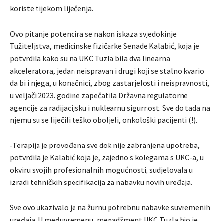
koriste tijekom liječenja.
Ovo pitanje potencira se nakon iskaza svjedokinje
Tužiteljstva, medicinske fizičarke Senade Kalabić, koja je
potvrdila kako su na UKC Tuzla bila dva linearna
akceleratora, jedan neispravan i drugi koji se stalno kvario
da bi i njega, u konačnici, zbog zastarjelosti i neispravnosti,
u veljači 2023. godine zapečatila Državna regulatorne
agencije za radijacijsku i nuklearnu sigurnost. Sve do tada na
njemu su se liječili teško oboljeli, onkološki pacijenti (!).
-Terapija je provođena sve dok nije zabranjena upotreba,
potvrdila je Kalabić koja je, zajedno s kolegama s UKC-a, u
okviru svojih profesionalnih mogućnosti, sudjelovala u
izradi tehničkih specifikacija za nabavku novih uređaja.
Sve ovo ukazivalo je na žurnu potrebnu nabavke suvremenih
uređaja. U međuvremenu, menadžment UKC Tuzla bio je