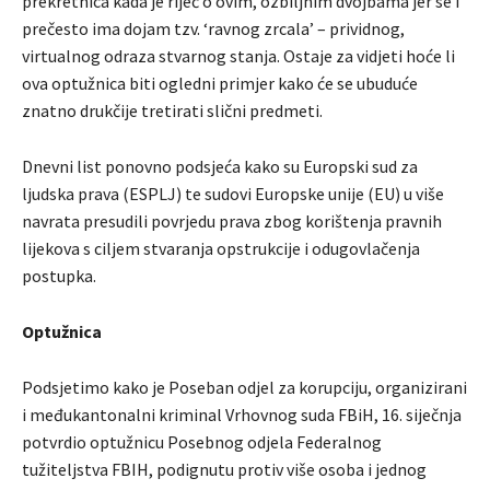
prekretnica kada je riječ o ovim, ozbiljnim dvojbama jer se i
prečesto ima dojam tzv. ‘ravnog zrcala’ – prividnog,
virtualnog odraza stvarnog stanja. Ostaje za vidjeti hoće li
ova optužnica biti ogledni primjer kako će se ubuduće
znatno drukčije tretirati slični predmeti.
Dnevni list ponovno podsjeća kako su Europski sud za
ljudska prava (ESPLJ) te sudovi Europske unije (EU) u više
navrata presudili povrjedu prava zbog korištenja pravnih
lijekova s ciljem stvaranja opstrukcije i odugovlačenja
postupka.
Optužnica
Podsjetimo kako je Poseban odjel za korupciju, organizirani
i međukantonalni kriminal Vrhovnog suda FBiH, 16. siječnja
potvrdio optužnicu Posebnog odjela Federalnog
tužiteljstva FBIH, podignutu protiv više osoba i jednog