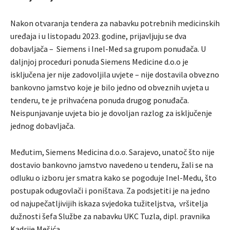
Nakon otvaranja tendera za nabavku potrebnih medicinskih
uređaja i u listopadu 2023. godine, prijavljuju se dva
dobavljača – Siemens i Inel-Med sa grupom ponuđača. U
daljnjoj proceduri ponuda Siemens Medicine d.o.o je
isključena jer nije zadovoljila uvjete – nije dostavila obvezno
bankovno jamstvo koje je bilo jedno od obveznih uvjeta u
tenderu, te je prihvaćena ponuda drugog ponuđača.
Neispunjavanje uvjeta bio je dovoljan razlog za isključenje
jednog dobavljača.
Međutim, Siemens Medicina d.o.o. Sarajevo, unatoč što nije
dostavio bankovno jamstvo navedeno u tenderu, žali se na
odluku o izboru jer smatra kako se pogoduje Inel-Medu, što
postupak odugovlači i poništava. Za podsjetiti je na jedno
od najupečatljivijih iskaza svjedoka tužiteljstva, vršitelja
dužnosti šefa Službe za nabavku UKC Tuzla, dipl. pravnika
Kadrije Mešića.