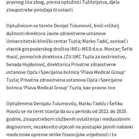
pravnog lica zbog, prema optužnici Tužiteljstva, djela
zloupotrebe položaja ili ovlasti.
Optužnicom se terete Denijal Tulumović, bivši vršitelj
dužnosti direktora Javne zdravstvene ustanove
Univerzitetski klinički centar Tuzla; Marko Tadić, osnivač i
vlasnik gospodarskog društva INEL-MED d.o.o. Mostar; Šefik
Husić, pomoćnik direktora JZU UKC Tuzla za sestrinstvo,
Senada Hujdurović, direktorica Privatne zdravstvene
ustanove Opća i Specijalna bolnica ‘Plava Medical Group’
Tuzla; Privatna zdravstvena ustanova Opća i Specijalna
bolnica ‘Plava Medical Group’ Tuzla, kao pravno lice.
Optuženima Denijalu Tulumoviću, Marku Tadiću i Šefiku
Husiću se na teret stavlja da su u periodu od 2022. do 2025.
godine, zloupotrebom službenih ovlaštenja i međusobnim
dogovorom, nezakonito utjecali na postupke javnih nabavki
medicinske opreme velike financijske vrijednosti i to