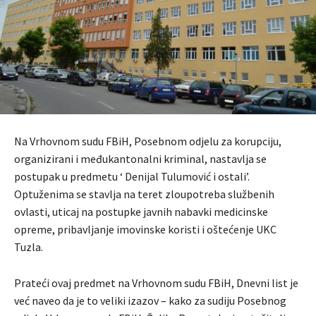
Na Vrhovnom sudu FBiH, Posebnom odjelu za korupciju,
organizirani i međukantonalni kriminal, nastavlja se
postupak u predmetu ‘ Denijal Tulumović i ostali’.
Optuženima se stavlja na teret zloupotreba službenih
ovlasti, uticaj na postupke javnih nabavki medicinske
opreme, pribavljanje imovinske koristi i oštećenje UKC
Tuzla.
Prateći ovaj predmet na Vrhovnom sudu FBiH, Dnevni list je
već naveo da je to veliki izazov – kako za sudiju Posebnog