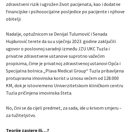
zdravstveni rizik i ugrožen život pacijenata, kao i dodatne
financijske i psihosocijalne posljedice po pacijente i njihove
obitelji.
Nadalje, optužnicom se Denijal Tulumović i Senada
Hujdurović terete da su u siječnju 2023. godine zaključili
ugovor o poslovnoj saradnji između JZU UKC Tuzla i
privatne zdravstvene ustanove suprotno važećim
propisima, čime je privatnoj zdravstvenoj ustanovi Opća i
Specijalna bolnica „Plava Medical Group“ Tuzla pribavljena
protupravna imovinska korist u iznosu većem od 128.000
KM, dok je istovremeno Univerzitetskom kliničkom centru
Tuzla pričinjena imovinska šteta.
No, čini se da cijeli predmet, za sada, ide u krivom smjeru –
za tužiteljstvo.
Teorije zavjere ili…?