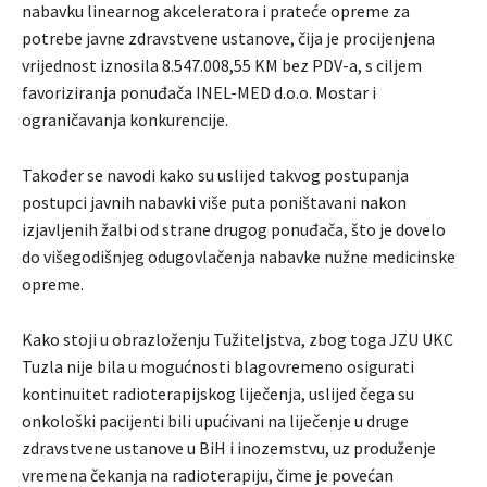
nabavku linearnog akceleratora i prateće opreme za
potrebe javne zdravstvene ustanove, čija je procijenjena
vrijednost iznosila 8.547.008,55 KM bez PDV-a, s ciljem
favoriziranja ponuđača INEL-MED d.o.o. Mostar i
ograničavanja konkurencije.
Također se navodi kako su uslijed takvog postupanja
postupci javnih nabavki više puta poništavani nakon
izjavljenih žalbi od strane drugog ponuđača, što je dovelo
do višegodišnjeg odugovlačenja nabavke nužne medicinske
opreme.
Kako stoji u obrazloženju Tužiteljstva, zbog toga JZU UKC
Tuzla nije bila u mogućnosti blagovremeno osigurati
kontinuitet radioterapijskog liječenja, uslijed čega su
onkološki pacijenti bili upućivani na liječenje u druge
zdravstvene ustanove u BiH i inozemstvu, uz produženje
vremena čekanja na radioterapiju, čime je povećan