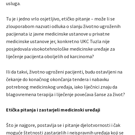
usluga.
Tu je i jedno vrlo osjetljivo, etičko pitanje – može li se
zlouporabom nazvati odluka o slanju životno ugroženih
pacijenata iz javne medicinske ustanove u privatne
medicinske ustanove jer, konkretno UKC Tuzla nije
posjedovala visokotehnološke medicinske uređaje za
liječenje pacijenta oboljelih od karcinoma?
Ili da takvi, životno ugroženi pacijenti, budu ostavljeni na
čekanje do konačnog okončanja tendera i nabavku
potrebnog medicinskog uređaja, iako liječnici znaju da
blagovremena terapija i liječenje povećava šanse za život?
Etička pitanja i zastarjeli medicinski uređaji
Što je najgore, postavlja se i pitanje djelotvornosti i čak
moguće štetnosti zastarjelih i neispravnih uređaja koji se