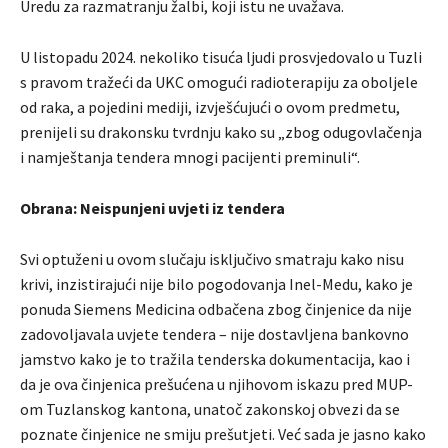
Uredu za razmatranju žalbi, koji istu ne uvažava.
U listopadu 2024. nekoliko tisuća ljudi prosvjedovalo u Tuzli
s pravom tražeći da UKC omogući radioterapiju za oboljele
od raka, a pojedini mediji, izvješćujući o ovom predmetu,
prenijeli su drakonsku tvrdnju kako su „zbog odugovlačenja
i namještanja tendera mnogi pacijenti preminuli“.
Obrana: Neispunjeni uvjeti iz tendera
Svi optuženi u ovom slučaju isključivo smatraju kako nisu
krivi, inzistirajući nije bilo pogodovanja Inel-Medu, kako je
ponuda Siemens Medicina odbačena zbog činjenice da nije
zadovoljavala uvjete tendera – nije dostavljena bankovno
jamstvo kako je to tražila tenderska dokumentacija, kao i
da je ova činjenica prešućena u njihovom iskazu pred MUP-
om Tuzlanskog kantona, unatoč zakonskoj obvezi da se
poznate činjenice ne smiju prešutjeti. Već sada je jasno kako