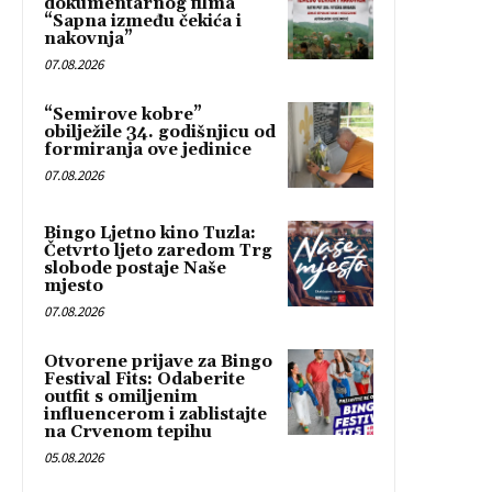
dokumentarnog filma
“Sapna između čekića i
nakovnja”
07.08.2026
“Semirove kobre”
obilježile 34. godišnjicu od
formiranja ove jedinice
07.08.2026
Bingo Ljetno kino Tuzla:
Četvrto ljeto zaredom Trg
slobode postaje Naše
mjesto
07.08.2026
Otvorene prijave za Bingo
Festival Fits: Odaberite
outfit s omiljenim
influencerom i zablistajte
na Crvenom tepihu
05.08.2026