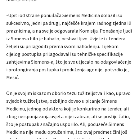
-Upiti od strane ponuđača Siemens Medicina dolazili su
sukcesivno, jedni pa drugi, najčešće krajem radnog tjedna ili
praznicima, a na sve je odgovarala Komisija. Ponašanje ljudi
iz Simensa bilo je bahato, neshvatljivo. Uvjete iz tendera
željeli su prilagoditi prema svom nahođenju. Tijekom
cijelog postupka prilagođavali su tehničke specifikacije
zahtjevima Siemens-a, što je sve utjecalo na odugovlačenje
i prolongiranja postupka i produženja agonije, potvrdio je,
Mešić.
On je svojim iskazom oborio tezu tužiteljstva i kao, upravo
svjedok tužiteljstva, ozbiljno doveo u pitanje Simens
Medicinu, jednog od aktera koji je konkurirao na tender, ali
zbog neispunjavanja uvjeta nije izabran, ali se poslije žalio,
što je postupak značajno usporilo. Ali, poduzeće Simens
Medicina nije među optuženima, što ovaj predmet čini još