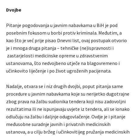
Dvojbe
Pitanje pogodovanja u javnim nabavkama u BiH je pod
posebnim fokusom u borbi protiv kriminala. Međutim, a
kao što je već prije pisao Dnevni list, ovaj postupak otvorio
je i mnoga druga pitanja – tehničke (ne)ispravnosti i
zastarjelosti medicinske opreme u zdravstvenim
ustanovama, što nedvojbeno utječe na blagovremeno i
učinkovito liječenje i po život ugroženih pacijenata.
Nadalje, otvara se i niz drugih dvojbi, poput pitanja same
procedure u javnim nabavkama koje su nerijetko dugotrajne
zbog prava na žalbu sudionika tendera koji nisu zadovoljni
rezultatima ili ne ispunjavaju uvjete iz tendera, ali se ionako
odlučuju na žalbu i daljnje odugovlačenje. Ovdje je i pitanje
međusobne suradnje javnih i privatnih medicinskih
ustanova, a u cilju bržeg i učinkovitijeg pružanja medicinskih