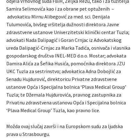
odjela Vrhovnog suda FBiH, Željka Rezu, tako i za tužitelja
Samira Selimovića kao i za obrane pet optuženih –
advokaticu Mirnu Alibegović za med. sci. Denijala
Tulumovića, bivšeg vršitelja dužnosti direktora Javne
zdravstvene ustanove Univerzitetski klinički centar Tuzla;
advokati Nada Dalipagić i Goran Crnjac iz Advokatskog
ureda Dalipagić-Crnjac za Marka Tadića, osnivača i vlasnika
gospodarskog društva INEL-MED d.o.o. Mostar; advokata
Damira Alića za Šefika Husića, pomoćnika direktora JZU
UKC Tuzla za sestrinstvo; advokatica Adna Dobojlić za
Senadu Hujdurović, direktoricu Privatne zdravstvene
ustanove Opća i Specijalna bolnica ‘Plava Medical Group’
Tuzla; te Džemala Hujdurovića, pravnog zastupnika za
Privatnu zdravstvena ustanovu Opća i Specijalna bolnica
‘Plava Medical Group’ Tuzla, kao pravno lice.
Možda ovaj slučaj završi i na Europskom sudu za ljudska
prava u Strasbourgu.