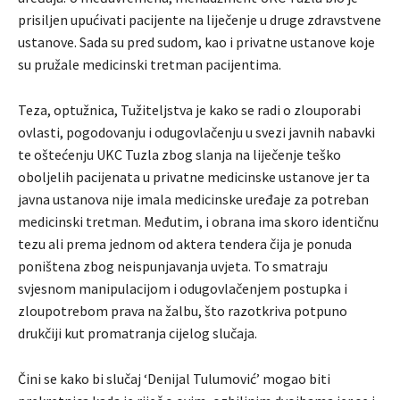
prisiljen upućivati pacijente na liječenje u druge zdravstvene
ustanove. Sada su pred sudom, kao i privatne ustanove koje
su pružale medicinski tretman pacijentima.
Teza, optužnica, Tužiteljstva je kako se radi o zlouporabi
ovlasti, pogodovanju i odugovlačenju u svezi javnih nabavki
te oštećenju UKC Tuzla zbog slanja na liječenje teško
oboljelih pacijenata u privatne medicinske ustanove jer ta
javna ustanova nije imala medicinske uređaje za potreban
medicinski tretman. Međutim, i obrana ima skoro identičnu
tezu ali prema jednom od aktera tendera čija je ponuda
poništena zbog neispunjavanja uvjeta. To smatraju
svjesnom manipulacijom i odugovlačenjem postupka i
zloupotrebom prava na žalbu, što razotkriva potpuno
drukčiji kut promatranja cijelog slučaja.
Čini se kako bi slučaj ‘Denijal Tulumović’ mogao biti