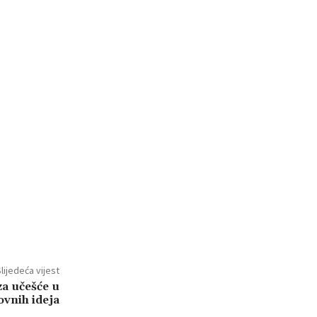
lijedeća vijest
za učešće u
vnih ideja