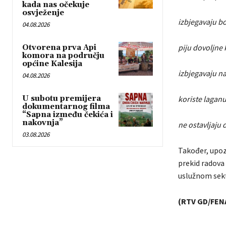
kada nas očekuje
osvježenje
izbjegavaju b
04.08.2026
piju dovoljne 
Otvorena prva Api
komora na području
općine Kalesija
izbjegavaju na
04.08.2026
U subotu premijera
koriste laganu,
dokumentarnog filma
“Sapna između čekića i
nakovnja”
ne ostavljaju 
03.08.2026
Također, upoz
prekid radova
uslužnom sek
(RTV GD/FEN