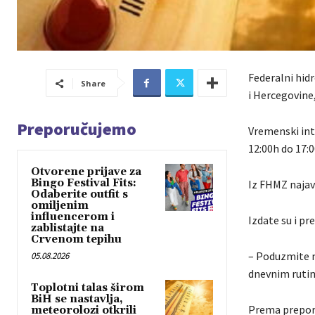
Federalni hid
Share
i Hercegovine
Preporučujemo
Vremenski inte
12:00h do 17:0
Otvorene prijave za
Bingo Festival Fits:
Iz FHMZ najavl
Odaberite outfit s
omiljenim
influencerom i
Izdate su i p
zablistajte na
Crvenom tepihu
– Poduzmite m
05.08.2026
dnevnim rutin
Toplotni talas širom
BiH se nastavlja,
Prema preporu
meteorolozi otkrili