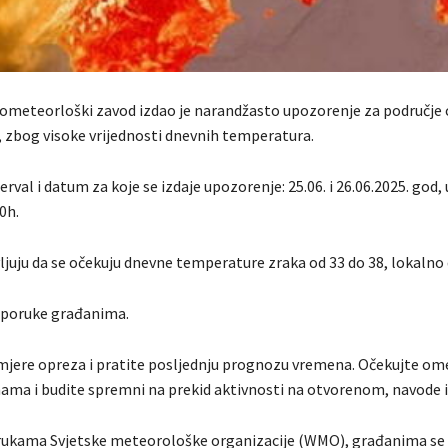
rometeorloški zavod izdao je narandžasto upozorenje za područje 
, zbog visoke vrijednosti dnevnih temperatura.
rval i datum za koje se izdaje upozorenje: 25.06. i 26.06.2025. god,
0h.
juju da se očekuju dnevne temperature zraka od 33 do 38, lokalno 
reporuke građanima.
jere opreza i pratite posljednju prognozu vremena. Očekujte om
ama i budite spremni na prekid aktivnosti na otvorenom, navode 
kama Svjetske meteorološke organizacije (WMO), građanima se s