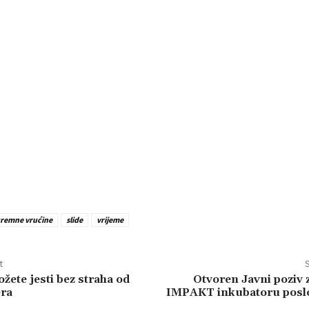
remne vrućine
slide
vrijeme
t
S
žete jesti bez straha od
Otvoren Javni poziv 
era
IMPAKT inkubatoru poslo