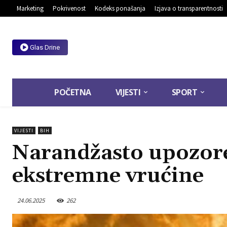
Marketing
Pokrivenost
Kodeks ponašanja
Izjava o transparentnosti
Glas Drine
POČETNA
VIJESTI
SPORT
VIJESTI
BIH
Narandžasto upozoren
ekstremne vrućine
24.06.2025
262