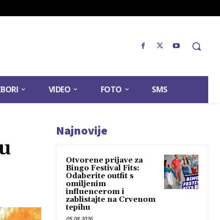
ZBORI
VIDEO
FOTO
SMS
Najnovije
žu
Otvorene prijave za
Bingo Festival Fits:
Odaberite outfit s
omiljenim
influencerom i
zablistajte na Crvenom
tepihu
05.08.2026