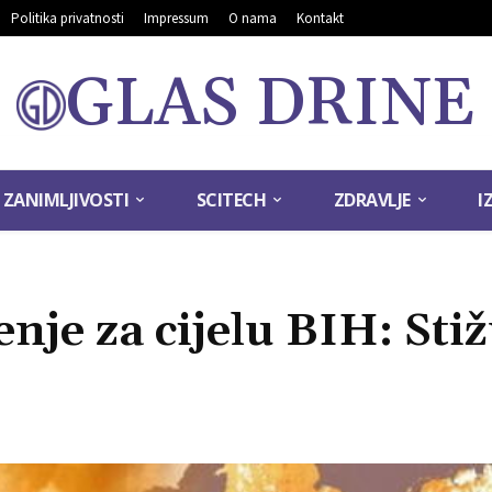
Politika privatnosti
Impressum
O nama
Kontakt
GLAS DRINE
ZANIMLJIVOSTI
SCITECH
ZDRAVLJE
I
je za cijelu BIH: Sti