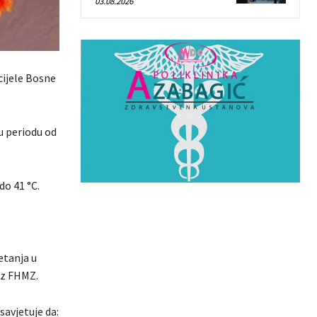
03.08.2026
cijele Bosne
 u periodu od
do 41 °C.
etanja u
iz FHMZ.
avjetuje da: