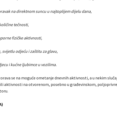
oravak na direktnom suncu u najtoplijem dijelu dana,
količine tečnosti,
porne fizičke aktivnosti,
 svijetlu odjeću i zaštitu za glavu,
djecu i kućne ljubimce u vozilima.
orava se na moguće ometanje dnevnih aktivnosti, a u nekim slučaj
 ili aktivnosti na otvorenom, posebno u građevinskom, poljoprivr
toru.
A)