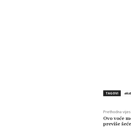
TAGOVI
ekst
Prethodna vijes
Ovo voće mo
previše šeć