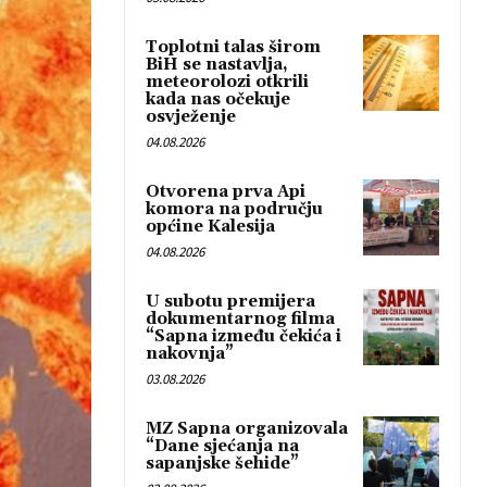
Toplotni talas širom
BiH se nastavlja,
meteorolozi otkrili
kada nas očekuje
osvježenje
04.08.2026
Otvorena prva Api
komora na području
općine Kalesija
04.08.2026
U subotu premijera
dokumentarnog filma
“Sapna između čekića i
nakovnja”
03.08.2026
MZ Sapna organizovala
“Dane sjećanja na
sapanjske šehide”