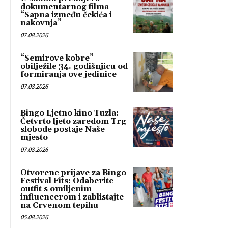
dokumentarnog filma
“Sapna između čekića i
nakovnja”
07.08.2026
“Semirove kobre”
obilježile 34. godišnjicu od
formiranja ove jedinice
07.08.2026
Bingo Ljetno kino Tuzla:
Četvrto ljeto zaredom Trg
slobode postaje Naše
mjesto
07.08.2026
Otvorene prijave za Bingo
Festival Fits: Odaberite
outfit s omiljenim
influencerom i zablistajte
na Crvenom tepihu
05.08.2026