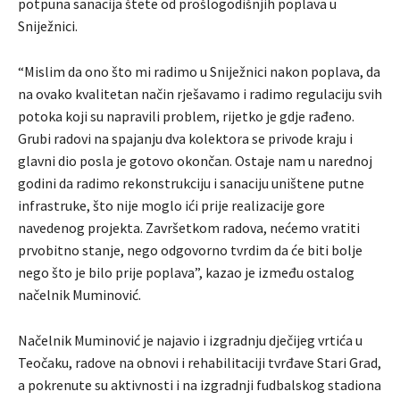
potpuna sanacija štete od prošlogodišnjih poplava u
Sniježnici.
“Mislim da ono što mi radimo u Sniježnici nakon poplava, da
na ovako kvalitetan način rješavamo i radimo regulaciju svih
potoka koji su napravili problem, rijetko je gdje rađeno.
Grubi radovi na spajanju dva kolektora se privode kraju i
glavni dio posla je gotovo okončan. Ostaje nam u narednoj
godini da radimo rekonstrukciju i sanaciju uništene putne
infrastruke, što nije moglo ići prije realizacije gore
navedenog projekta. Završetkom radova, nećemo vratiti
prvobitno stanje, nego odgovorno tvrdim da će biti bolje
nego što je bilo prije poplava”, kazao je između ostalog
načelnik Muminović.
Načelnik Muminović je najavio i izgradnju dječijeg vrtića u
Teočaku, radove na obnovi i rehabilitaciji tvrđave Stari Grad,
a pokrenute su aktivnosti i na izgradnji fudbalskog stadiona