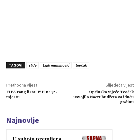
TAGOVI
slide
tajib muminović
teočak
Prethodna vijest
Slijedeća vijest
FIFA rang lista: BiH na 74.
Općinsko vijeće Teočak
mjestu
usvojilo Nacrt budžeta za iduću
godinu
Najnovije
U subotu premijera