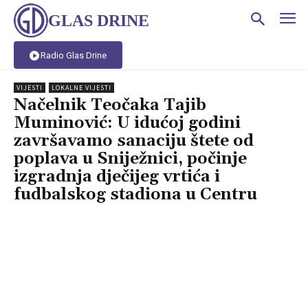
GLAS DRINE
Radio Glas Drine
VIJESTI
LOKALNE VIJESTI
Načelnik Teočaka Tajib
Muminović: U idućoj godini
završavamo sanaciju štete od
poplava u Sniježnici, počinje
izgradnja dječijeg vrtića i
fudbalskog stadiona u Centru