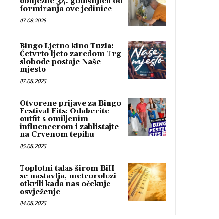
obilježile 34. godišnjicu od
formiranja ove jedinice
07.08.2026
Bingo Ljetno kino Tuzla:
Četvrto ljeto zaredom Trg
slobode postaje Naše
mjesto
07.08.2026
Otvorene prijave za Bingo
Festival Fits: Odaberite
outfit s omiljenim
influencerom i zablistajte
na Crvenom tepihu
05.08.2026
Toplotni talas širom BiH
se nastavlja, meteorolozi
otkrili kada nas očekuje
osvježenje
04.08.2026