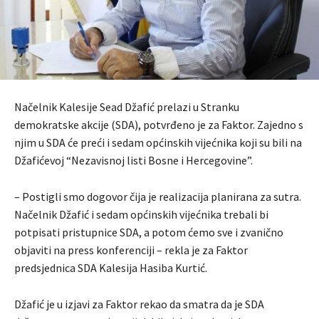
Načelnik Kalesije Sead Džafić prelazi u Stranku
demokratske akcije (SDA), potvrđeno je za Faktor. Zajedno s
njim u SDA će preći i sedam općinskih vijećnika koji su bili na
Džafićevoj “Nezavisnoj listi Bosne i Hercegovine”.
– Postigli smo dogovor čija je realizacija planirana za sutra.
Načelnik Džafić i sedam općinskih vijećnika trebali bi
potpisati pristupnice SDA, a potom ćemo sve i zvanično
objaviti na press konferenciji – rekla je za Faktor
predsjednica SDA Kalesija Hasiba Kurtić.
Džafić je u izjavi za Faktor rekao da smatra da je SDA