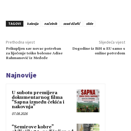
TAGOVI
kalesija
načelnik
sead džafić
slide
Prethodna vijest
Slijedeća vijest
Prikupljen sav novac potreban
Dogodine iz BiH u EU samo s
za liječenje teško bolesne Adise
online potvrdom
Rahmanović iz Međeđe
Najnovije
U subotu premijera
dokumentarnog filma
“Sapna između čekića i
nakovnja”
07.08.2026
“Semirove kobre”