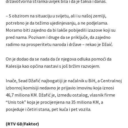
državotvorna stranka uvijek bila i da je takva i danas.
– S obzirom na situaciju u svijetu, ali i u našoj zemlji,
potrebno je da težimo ujedinjevanju, a ne podjelama.
Moramo biti zajedno da bi lakše pobijedili izazove koji su
pred nama. Pozivam i druge da se priključe, da zajedno
radimo na prosperitetu naroda i države – rekao je Džaić.
On je dodao da se nada da će njegova odluka pomoći da
Kalesija kao općina nastavi s još bržim razvojem.
Inače, Sead Džafić najbogatiji je načalnik u BiH, a Centralnoj
izbornoj komisiji nedavno je prijavio imovinu koja iznosi
46,7 miliona KM. Džafić je, između ostalog, vlasnik firme
“Unis tok” koja je procijenjena na 35 miliona KM, a
posjeduje i četiri stana, pet kuća i pet vozila.
(RTV GD/Faktor)