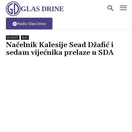
GLAS DRINE
Radio Glas Drine
VIJESTI
BIH
Načelnik Kalesije Sead Džafić i
sedam vijećnika prelaze u SDA