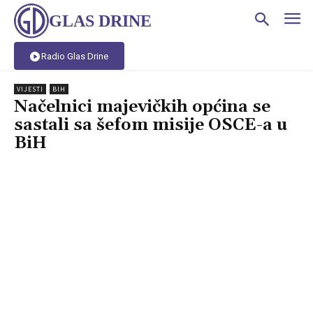
GLAS DRINE
Radio Glas Drine
VIJESTI
BIH
Načelnici majevičkih općina se
sastali sa šefom misije OSCE-a u
BiH