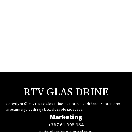
RTV GLAS DRINE
Copyright © 2021. RTV Glas Drine Sva prava zadržana. Zabranjeno
preuzimanje sadržaja bez dozvole izdavača.
Marketing
+387 61 898 964
radioglasdrine@gmail.com