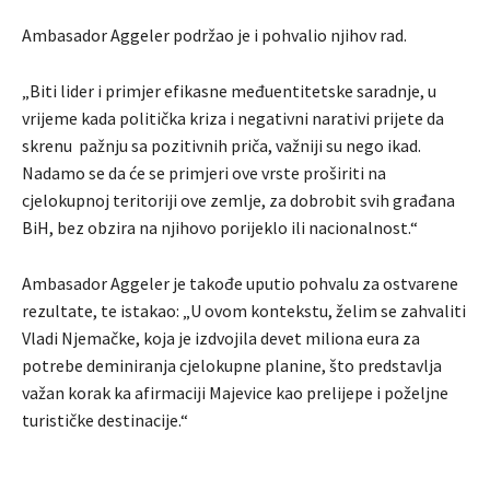
Ambasador Aggeler podržao je i pohvalio njihov rad.
„Biti lider i primjer efikasne međuentitetske saradnje, u
vrijeme kada politička kriza i negativni narativi prijete da
skrenu pažnju sa pozitivnih priča, važniji su nego ikad.
Nadamo se da će se primjeri ove vrste proširiti na
cjelokupnoj teritoriji ove zemlje, za dobrobit svih građana
BiH, bez obzira na njihovo porijeklo ili nacionalnost.“
Ambasador Aggeler je takođe uputio pohvalu za ostvarene
rezultate, te istakao: „U ovom kontekstu, želim se zahvaliti
Vladi Njemačke, koja je izdvojila devet miliona eura za
potrebe deminiranja cjelokupne planine, što predstavlja
važan korak ka afirmaciji Majevice kao prelijepe i poželjne
turističke destinacije.“