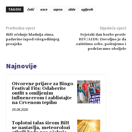
TAGOVI
čelić
osce
sapna
slide
ugljevik
Prethodna vijest
Slijedeća vijest
BiH očekuje hladnija zima,
Svjetski dan borbe protiv
padavine ispod višegodišnjeg
HIV/AIDS: Dovoljno je da
prosjeka
zaštitimo sebe, poštujemo i
podržavamo oboljele
Najnovije
Otvorene prijave za Bingo
Festival Fits: Odaberite
outfit s omiljenim
influencerom i zablistajte
na Crvenom tepihu
05.08.2026
Toplotni talas širom BiH
se nastavlja, meteorolozi