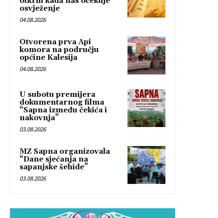
otkrili kada nas očekuje
osvježenje
04.08.2026
Otvorena prva Api
komora na području
općine Kalesija
04.08.2026
U subotu premijera
dokumentarnog filma
“Sapna između čekića i
nakovnja”
03.08.2026
MZ Sapna organizovala
“Dane sjećanja na
sapanjske šehide”
03.08.2026