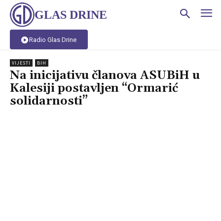
GLAS DRINE
Radio Glas Drine
VIJESTI
BIH
Na inicijativu članova ASUBiH u
Kalesiji postavljen “Ormarić
solidarnosti”