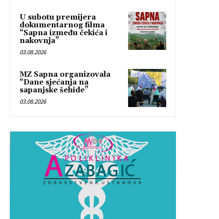
U subotu premijera
dokumentarnog filma
“Sapna između čekića i
nakovnja”
03.08.2026
MZ Sapna organizovala
“Dane sjećanja na
sapanjske šehide”
03.08.2026