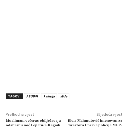
TAGOVI
ASUBiH
kalesija
slide
Prethodna vijest
Slijedeća vijest
Muslimani večeras obilježavaju
Elvir Mahmutović imenovan za
odabranu noć Lejletu-r-Regaib
direktora Uprave policije MUP-