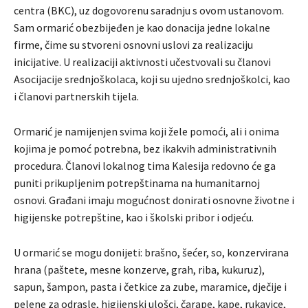
centra (BKC), uz dogovorenu saradnju s ovom ustanovom.
Sam ormarić obezbijeđen je kao donacija jedne lokalne
firme, čime su stvoreni osnovni uslovi za realizaciju
inicijative. U realizaciji aktivnosti učestvovali su članovi
Asocijacije srednjoškolaca, koji su ujedno srednjoškolci, kao
i članovi partnerskih tijela.
Ormarić je namijenjen svima koji žele pomoći, ali i onima
kojima je pomoć potrebna, bez ikakvih administrativnih
procedura. Članovi lokalnog tima Kalesija redovno će ga
puniti prikupljenim potrepštinama na humanitarnoj
osnovi. Građani imaju mogućnost donirati osnovne životne i
higijenske potrepštine, kao i školski pribor i odjeću.
U ormarić se mogu donijeti: brašno, šećer, so, konzervirana
hrana (paštete, mesne konzerve, grah, riba, kukuruz),
sapun, šampon, pasta i četkice za zube, maramice, dječije i
pelene za odrasle, higijenski ulošci, čarape, kape, rukavice,