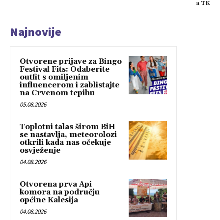
a TK
Najnovije
Otvorene prijave za Bingo
Festival Fits: Odaberite
outfit s omiljenim
influencerom i zablistajte
na Crvenom tepihu
05.08.2026
Toplotni talas širom BiH
se nastavlja, meteorolozi
otkrili kada nas očekuje
osvježenje
04.08.2026
Otvorena prva Api
komora na području
općine Kalesija
04.08.2026